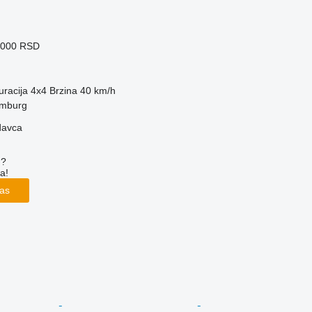
.000 RSD
uracija
4x4
Brzina
40 km/h
mburg
davca
u?
a!
las