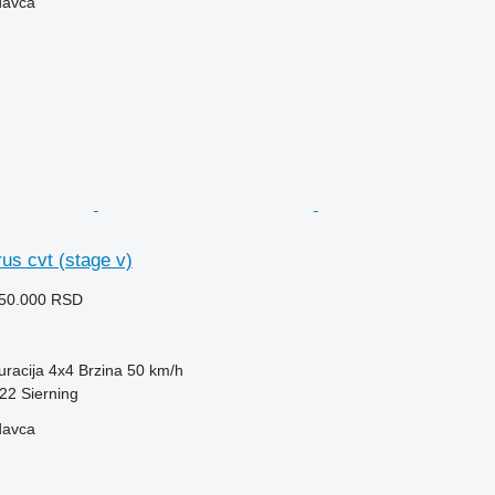
davca
rus cvt (stage v)
250.000 RSD
uracija
4x4
Brzina
50 km/h
522 Sierning
davca