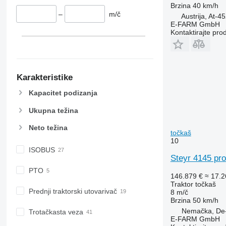
Brzina
40 km/h
6200
7720
–
m/č
Austrija, At-4
6210
7722
E-FARM GmbH
Kontaktirajte pro
6215
7724
6220
7726
6230
8220
6250
8240
Karakteristike
6300
8250
Kapacitet podizanja
6310
8480
6320
8650
Ukupna težina
6330
8660
Neto težina
6410
8670
točkaš
10
6430 Premium
8690
ISOBUS
6506
8727
Steyr 4145 pro
6510
8732
PTO
146.879 €
≈ 17.
6520
8737
Traktor točkaš
6530
8740
Prednji traktorski utovarivač
8 m/č
Brzina
50 km/h
6600
Nemačka, De
Trotačkasta veza
6610
E-FARM GmbH