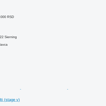
1.000 RSD
522 Sierning
davca
ti (stage v)