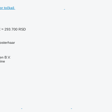
€
≈ 293.700 RSD
oosterhaar
en B.V.
ine