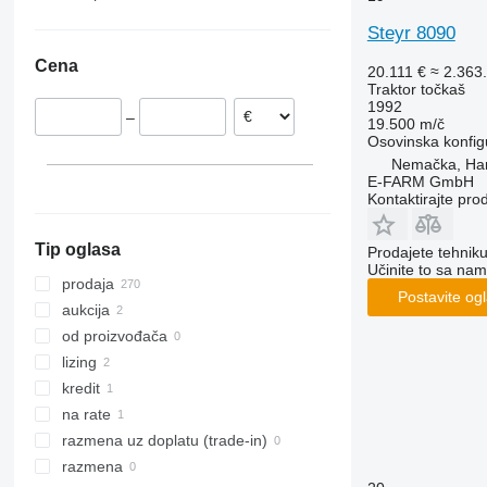
CS
2650
362
TS
Profi 6140
Nemačka
Steyr 8090
CVX
2850
375
TVT
Profi CVT
Austrija
Cena
Farmall
3025
390
Profi Classic
Rumunija
20.111 €
≈ 2.363
Traktor točkaš
International
3040
399
Litvanija
1992
–
JX
3045 R
550
Francuska
19.500 m/č
Osovinska konfig
Luxxum
3046 R
575
Holandija
Nemačka, Ha
MX
3050
590
Poljska
E-FARM GmbH
Kontaktirajte pro
MXM
3130
675
Italija
MXU
3140
690
prikaži sve
Tip oglasa
Prodajete tehnik
Magnum
3320
698
Učinite to sa nam
Maxxum
3340
3060
prodaja
Postavite og
Optum
3350
3080
aukcija
Puma
3640
3085
od proizvođača
Quadtrac
4066
3640
lizing
Quantum
4430
4235
kredit
STX
4520
4255
na rate
Steiger
4650
4345
razmena uz doplatu (trade-in)
Vestrum
5050 E
4708
razmena