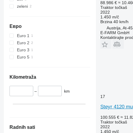
88.986 €
≈ 10.4
6110 B
6475
zeleni
Traktor točkaš
6110 M
6480
2022
1.450 m/č
6110 R
6485
Brzina
40 km/h
6115
6490
Евро
Austrija, At-4
6120
6495
E-FARM GmbH
Euro 1
Kontaktirajte pro
6125 M
6499
Euro 2
6125 R
6713
Euro 3
6130
6715
Euro 5
6135
6716
6140
7475
6145
7480
Kilometraža
6150 M
7616
6150 R
7618
–
km
6155
7619
17
6170
7620
Steyr 4120 mul
6175
7624
6190
7716
100.555 €
≈ 11.
Traktor točkaš
6195 M
7718
2022
Radnih sati
6195 R
7719
1.450 m/č