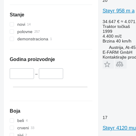
20
5055 E
5435
5058 E
5445
Steyr 958 m a
Stanje
5067 E
5455
34.647 €
≈ 4.07
5070 M
5460
novi
Traktor točkaš
5075
5465
1999
polovne
4.400 m/č
5080
5611
demonstraciona
Brzina
40 km/h
5085 M
5710
Austrija, At-4
5090
5711
E-FARM GmbH
Kontaktirajte pro
5100
5713
Godina proizvodnje
5105 GN
6140
5115
6180
–
5210
6190
5615
6255
5620
6260
5720
6270
5820
6290
Boja
6090
6455
17
beli
6100
6460
Steyr 4120 mul
crveni
6105
6465
sivi