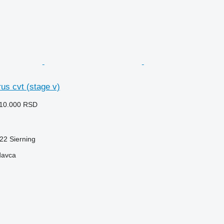
rus cvt (stage v)
410.000 RSD
522 Sierning
davca