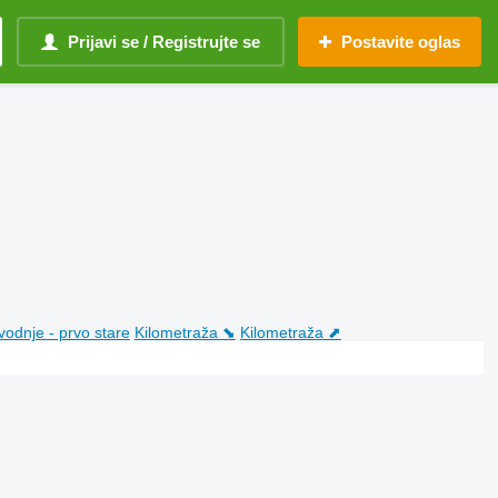
Prijavi se / Registrujte se
Postavite oglas
vodnje - prvo stare
Kilometraža ⬊
Kilometraža ⬈