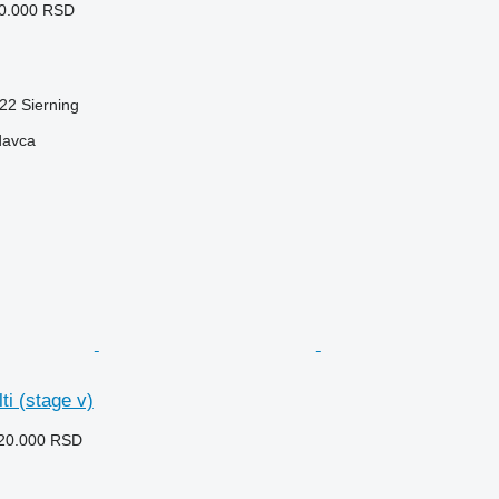
60.000 RSD
522 Sierning
davca
ti (stage v)
820.000 RSD