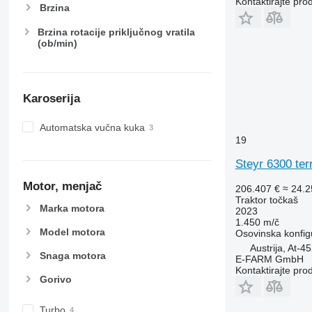
6620
Kontaktirajte pro
Brzina
6630
Brzina rotacije priključnog vratila
6800
(ob/min)
6810
6820
6830
Karoserija
6900
6910
Automatska vučna kuka
6920
19
6930
Steyr 6300 ter
7200
7215 R
Motor, menjač
206.407 €
≈ 24.
Traktor točkaš
7230 R
Marka motora
2023
7250
1.450 m/č
Model motora
Osovinska konfig
7260 R
Austrija, At-4
7270 R
Snaga motora
E-FARM GmbH
7280 R
Kontaktirajte pro
Gorivo
7290 R
7310 R
Turbo