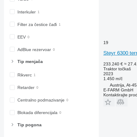
7430
7600
Interkuler
7700
Filter za čestice čađi
7710
7720
EEV
7730
19
7800
AdBlue rezervoar
Steyr 6300 ter
7810
7820
Tip menjača
233.240 €
≈ 27.
Traktor točkaš
7830
2023
Rikverc
7920
1.450 m/č
7930
Austrija, At-4
Retarder
E-FARM GmbH
8100
Kontaktirajte pro
8200
Centralno podmazivanje
8220
Blokada diferencijala
8230
8260 R
Tip pogona
8270 R
8285 R