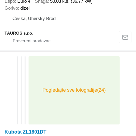
Евро
Euro 4
Snaga
50.03 k.s. (36.77 kW)
Gorivo
dizel
Češka, Uherský Brod
TAUROS s.r.o.
Kubota ZL1801DT