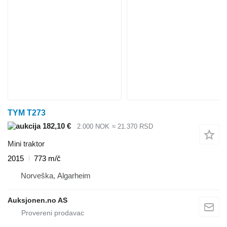
TYM T273
182,10 €
2.000 NOK
≈ 21.370 RSD
Mini traktor
2015
773 m/č
Norveška, Algarheim
Auksjonen.no AS