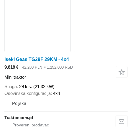
Iseki Geas TG29F 29KM - 4x4
9.818 €
42.280 PLN
≈ 1.152.000 RSD
Mini traktor
Snaga
29 k.s. (21.32 kW)
Osovinska konfiguracija
4x4
Poljska
Traktor.com.pl