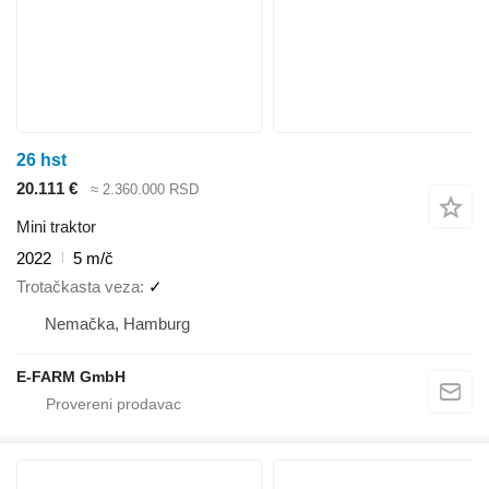
26 hst
20.111 €
≈ 2.360.000 RSD
Mini traktor
2022
5 m/č
Trotačkasta veza
✓
Nemačka, Hamburg
E-FARM GmbH