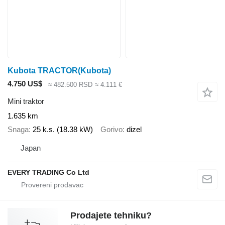
Kubota TRACTOR(Kubota)
4.750 US$
≈ 482.500 RSD
≈ 4.111 €
Mini traktor
1.635 km
Snaga
25 k.s. (18.38 kW)
Gorivo
dizel
Japan
EVERY TRADING Co Ltd
Prodajete tehniku?