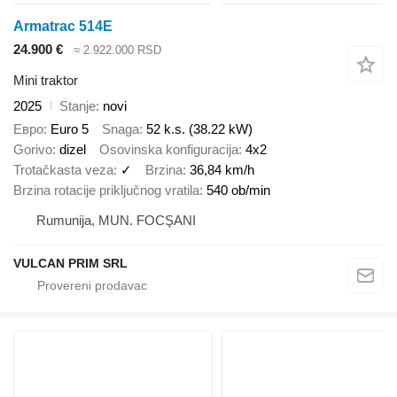
Armatrac 514E
24.900 €
≈ 2.922.000 RSD
Mini traktor
2025
Stanje
novi
Евро
Euro 5
Snaga
52 k.s. (38.22 kW)
Gorivo
dizel
Osovinska konfiguracija
4x2
Trotačkasta veza
✓
Brzina
36,84 km/h
Brzina rotacije priključnog vratila
540 ob/min
Rumunija, MUN. FOCŞANI
VULCAN PRIM SRL