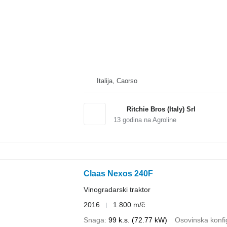
Italija, Caorso
Ritchie Bros (Italy) Srl
13
godina na Agroline
Claas Nexos 240F
Vinogradarski traktor
2016
1.800 m/č
Snaga
99 k.s. (72.77 kW)
Osovinska konfi