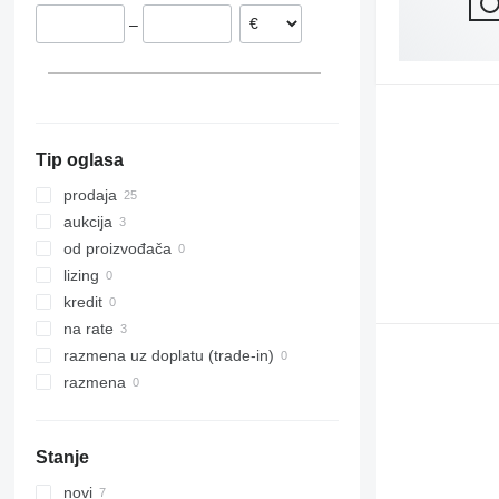
Rumunija
–
Slovenija
Italija
Češka
Poljska
prikaži sve
Tip oglasa
prodaja
aukcija
od proizvođača
lizing
kredit
na rate
razmena uz doplatu (trade-in)
razmena
Stanje
novi