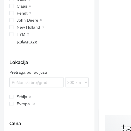
Claas
Quantum
Fendt
Nexos
John Deere
Vario
New Holland
3720
TYM
5090
T-series
prikaži sve
5105 GN
Lokacija
Pretraga po radijusu
Srbija
Evropa
Nemačka
Austrija
Cena
Francuska