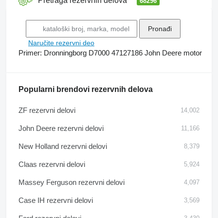
Pretraga rezervnih delova
68296
Naručite rezervni dеo
Primer:
Dronningborg D7000
47127186
John Deere motor
Popularni brendovi rezervnih delova
ZF rezervni delovi
14,002
John Deere rezervni delovi
11,166
New Holland rezervni delovi
8,379
Claas rezervni delovi
5,924
Massey Ferguson rezervni delovi
4,097
Case IH rezervni delovi
3,569