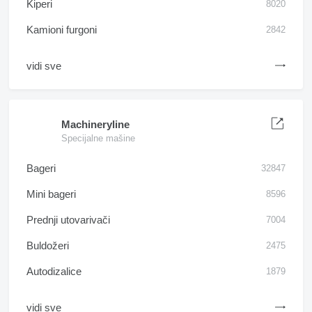
Kiperi
8020
Kamioni furgoni
2842
vidi sve
Machineryline
Specijalne mašine
Bageri
32847
Mini bageri
8596
Prednji utovarivači
7004
Buldožeri
2475
Autodizalice
1879
vidi sve