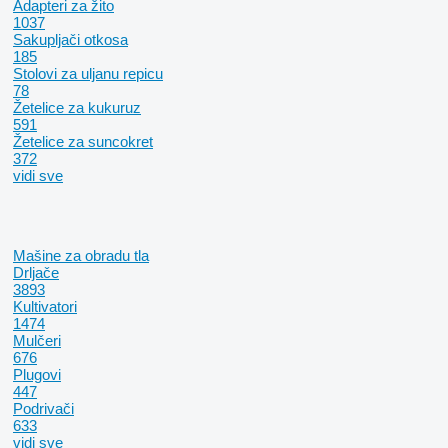
Adapteri za žito
1037
Sakupljači otkosa
185
Stolovi za uljanu repicu
78
Žetelice za kukuruz
591
Žetelice za suncokret
372
vidi sve
Mašine za obradu tla
Drljače
3893
Kultivatori
1474
Mulčeri
676
Plugovi
447
Podrivači
633
vidi sve