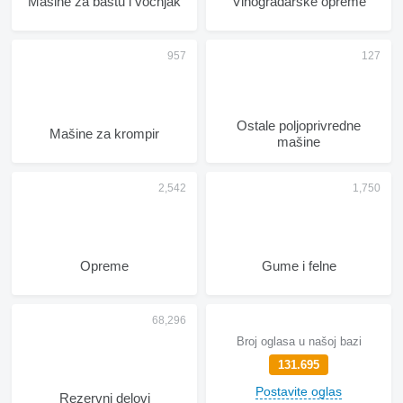
Mašine za baštu i voćnjak
Vinogradarske opreme
Ostale poljoprivredne
Mašine za krompir
mašine
Opreme
Gume i felne
Broj oglasa u našoj bazi
131.695
Postavite oglas
Rezervni delovi