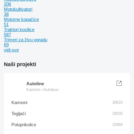
206
Motokultivatori
38
Motorne kopačice
51
Traktori kosilice
587
Trimeri za živu ogradu
69
vidi sve
Naši projekti
Autoline
Kamioni i Autobusi
Kamioni
30633
Tegljači
19035
Poluprikolice
15994