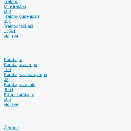
Traktori
Mini traktori
669
Traktori guseničari
351
Traktori točkaši
13581
vidi sve
Kombajni
Kombajni za repu
166
Kombajn za šargarepu
33
Kombajni za žito
4064
Krmni kombajni
565
vidi sve
Žetelice