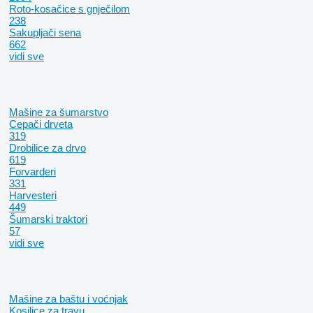
Roto-kosačice s gnječilom
238
Sakupljači sena
662
vidi sve
Mašine za šumarstvo
Cepači drveta
319
Drobilice za drvo
619
Forvarderi
331
Harvesteri
449
Šumarski traktori
57
vidi sve
Mašine za baštu i voćnjak
Kosilice za travu