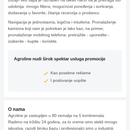
Dizajn veb sajta je razrađen na takav način da je pretraga što
udobnija: mnogo filtera, mogućnost poređenja i sortiranja,
dodavanja u favorite, čitanja recenzija o prodavcu.
Navigacija je jednostavna, logična i intuitivna. Pronalaženje
kamiona koji vam je potreban je lako kao, na primer,
pronalaženje mobilnog telefona: pretražite - uporedite -
izaberite - kupite - koristite.
Agroline nudi širok spektar usluga promocije
Kao posebne reklame
I poslovanje uopšte
O nama
Agroline je zastupljen u 80 zemalja na 5 kontinenata.
Radimo na tržištu 24 godina, za to vreme smo stekli mnogo
iskustva, razvili široku bazu i profesionalci smo u industriji.