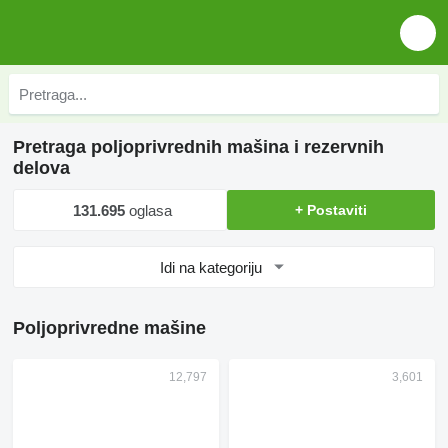
Pretraga poljoprivrednih mašina i rezervnih
delova
131.695
oglasa
+ Postaviti
Idi na kategoriju
Poljoprivredne mašine