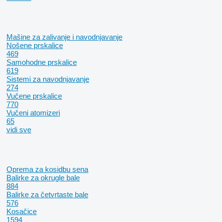
Mašine za zalivanje i navodnjavanje
Nošene prskalice
469
Samohodne prskalice
619
Sistemi za navodnjavanje
274
Vučene prskalice
770
Vučeni atomizeri
65
vidi sve
Oprema za kosidbu sena
Balirke za okrugle bale
884
Balirke za četvrtaste bale
576
Kosačice
1594