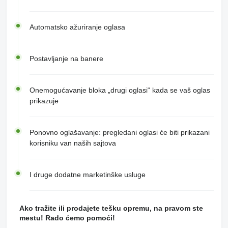
Automatsko ažuriranje oglasa
Postavljanje na banere
Onemogućavanje bloka „drugi oglasi“ kada se vaš oglas
prikazuje
Ponovno oglašavanje: pregledani oglasi će biti prikazani
korisniku van naših sajtova
I druge dodatne marketinške usluge
Ako tražite ili prodajete tešku opremu, na pravom ste
mestu! Rado ćemo pomoći!