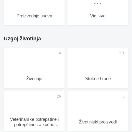
Proizvodnje useva
Vidi sve
Uzgoj životinja
Životinje
Stočne hrane
Veterinarske potrepštine i
Životinjski proizvodi
potrepštine za kućne
ljubimce