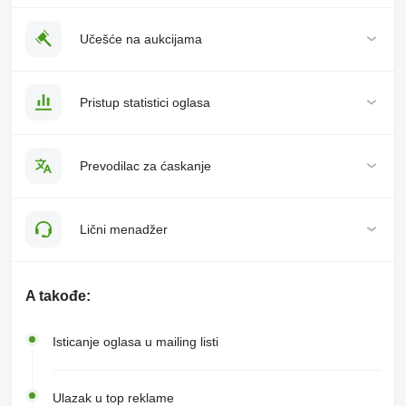
Učešće na aukcijama
Pristup statistici oglasa
Prevodilac za ćaskanje
Lični menadžer
A takođe:
Isticanje oglasa u mailing listi
Ulazak u top reklame