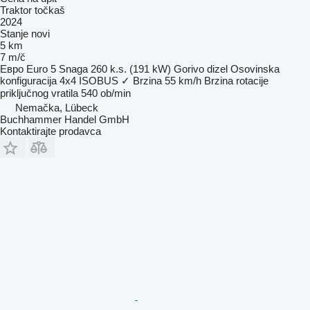
Traktor točkaš
2024
Stanje
novi
5 km
7 m/č
Евро
Euro 5
Snaga
260 k.s. (191 kW)
Gorivo
dizel
Osovinska
konfiguracija
4x4
ISOBUS
✓
Brzina
55 km/h
Brzina rotacije
priključnog vratila
540 ob/min
Nemačka, Lübeck
Buchhammer Handel GmbH
Kontaktirajte prodavca