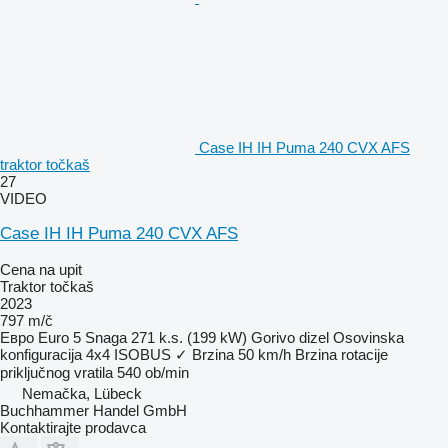
Case IH IH Puma 240 CVX AFS
traktor točkaš
27
VIDEO
Case IH IH Puma 240 CVX AFS
Cena na upit
Traktor točkaš
2023
797 m/č
Евро
Euro 5
Snaga
271 k.s. (199 kW)
Gorivo
dizel
Osovinska
konfiguracija
4x4
ISOBUS
✓
Brzina
50 km/h
Brzina rotacije
priključnog vratila
540 ob/min
Nemačka, Lübeck
Buchhammer Handel GmbH
Kontaktirajte prodavca