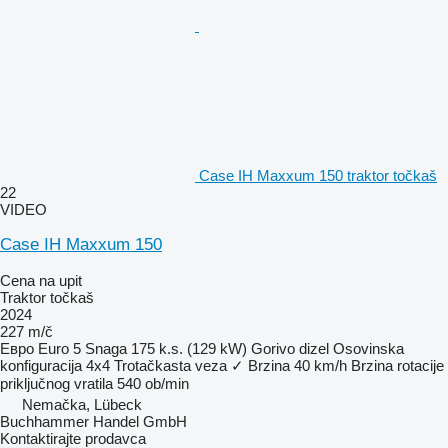
Case IH Maxxum 150 traktor točkaš
22
VIDEO
Case IH Maxxum 150
Cena na upit
Traktor točkaš
2024
227 m/č
Евро
Euro 5
Snaga
175 k.s. (129 kW)
Gorivo
dizel
Osovinska
konfiguracija
4x4
Trotačkasta veza
✓
Brzina
40 km/h
Brzina rotacije
priključnog vratila
540 ob/min
Nemačka, Lübeck
Buchhammer Handel GmbH
Kontaktirajte prodavca