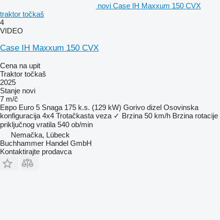
novi Case IH Maxxum 150 CVX
traktor točkaš
4
VIDEO
Case IH Maxxum 150 CVX
Cena na upit
Traktor točkaš
2025
Stanje
novi
7 m/č
Евро
Euro 5
Snaga
175 k.s. (129 kW)
Gorivo
dizel
Osovinska
konfiguracija
4x4
Trotačkasta veza
✓
Brzina
50 km/h
Brzina rotacije
priključnog vratila
540 ob/min
Nemačka, Lübeck
Buchhammer Handel GmbH
Kontaktirajte prodavca