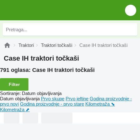
Traktori
Traktori točkaši
Case IH traktori točkaši
Case IH traktori točkaši
791 oglasa:
Case IH traktori točkaši
Filter
Sortiranje
:
Datum objavljivanja
Datum objavljivanja
Prvo skupe
Prvo jeftine
Godina proizvodnje -
prvo novi
Godina proizvodnje - prvo stare
Kilometraža ⬊
Kilometraža ⬈