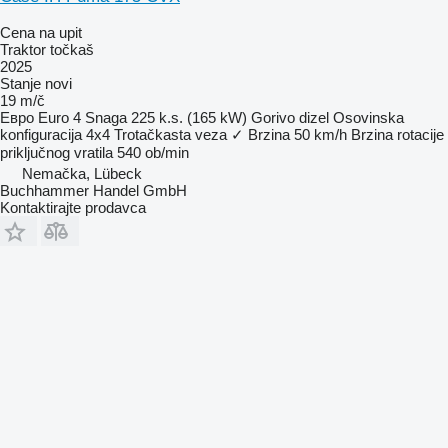
Cena na upit
Traktor točkaš
2025
Stanje
novi
19 m/č
Евро
Euro 4
Snaga
225 k.s. (165 kW)
Gorivo
dizel
Osovinska
konfiguracija
4x4
Trotačkasta veza
✓
Brzina
50 km/h
Brzina rotacije
priključnog vratila
540 ob/min
Nemačka, Lübeck
Buchhammer Handel GmbH
Kontaktirajte prodavca