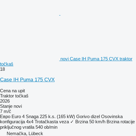
novi Case IH Puma 175 CVX traktor
točkaš
18
Case IH Puma 175 CVX
Cena na upit
Traktor točkaš
2026
Stanje
novi
7 m/č
Евро
Euro 4
Snaga
225 k.s. (165 kW)
Gorivo
dizel
Osovinska
konfiguracija
4x4
Trotačkasta veza
✓
Brzina
50 km/h
Brzina rotacije
priključnog vratila
540 ob/min
Nemačka, Lübeck