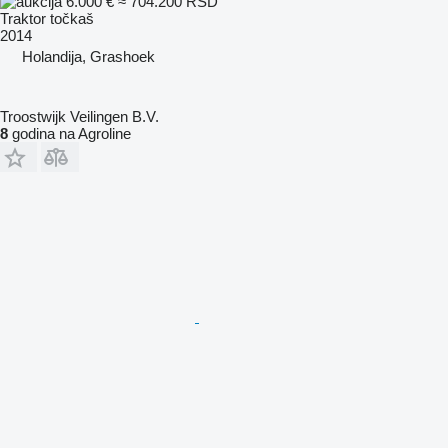
6.000 €
≈ 704.200 RSD
Traktor točkaš
2014
Holandija, Grashoek
Troostwijk Veilingen B.V.
8
godina na Agroline