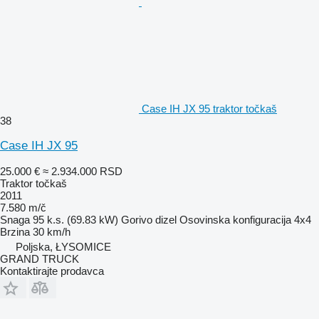
Case IH JX 95 traktor točkaš
38
Case IH JX 95
25.000 €
≈ 2.934.000 RSD
Traktor točkaš
2011
7.580 m/č
Snaga
95 k.s. (69.83 kW)
Gorivo
dizel
Osovinska konfiguracija
4x4
Brzina
30 km/h
Poljska, ŁYSOMICE
GRAND TRUCK
Kontaktirajte prodavca