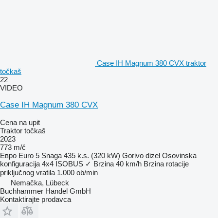
Case IH Magnum 380 CVX traktor
točkaš
22
VIDEO
Case IH Magnum 380 CVX
Cena na upit
Traktor točkaš
2023
773 m/č
Евро
Euro 5
Snaga
435 k.s. (320 kW)
Gorivo
dizel
Osovinska
konfiguracija
4x4
ISOBUS
✓
Brzina
40 km/h
Brzina rotacije
priključnog vratila
1.000 ob/min
Nemačka, Lübeck
Buchhammer Handel GmbH
Kontaktirajte prodavca