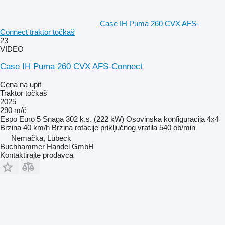
Case IH Puma 260 CVX AFS-
Connect traktor točkaš
23
VIDEO
Case IH Puma 260 CVX AFS-Connect
Cena na upit
Traktor točkaš
2025
290 m/č
Евро
Euro 5
Snaga
302 k.s. (222 kW)
Osovinska konfiguracija
4x4
Brzina
40 km/h
Brzina rotacije priključnog vratila
540 ob/min
Nemačka, Lübeck
Buchhammer Handel GmbH
Kontaktirajte prodavca