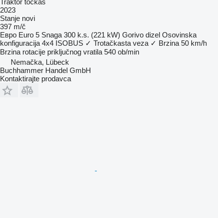
Traktor točkaš
2023
Stanje
novi
397 m/č
Евро
Euro 5
Snaga
300 k.s. (221 kW)
Gorivo
dizel
Osovinska
konfiguracija
4x4
ISOBUS
✓
Trotačkasta veza
✓
Brzina
50 km/h
Brzina rotacije priključnog vratila
540 ob/min
Nemačka, Lübeck
Buchhammer Handel GmbH
Kontaktirajte prodavca