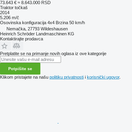
73.643 €
≈ 8.643.000 RSD
Traktor točkaš
2014
5.206 m/č
Osovinska konfiguracija
4x4
Brzina
50 km/h
Nemačka, 27793 Wildeshausen
Heinrich Schröder Landmaschinen KG
Kontaktirajte prodavca
Pretplatite se na primanje novih oglasa iz ove kategorije
Potpišite se
Klikom pristajete na našu
politiku privatnosti
i
korisnički ugovor
.