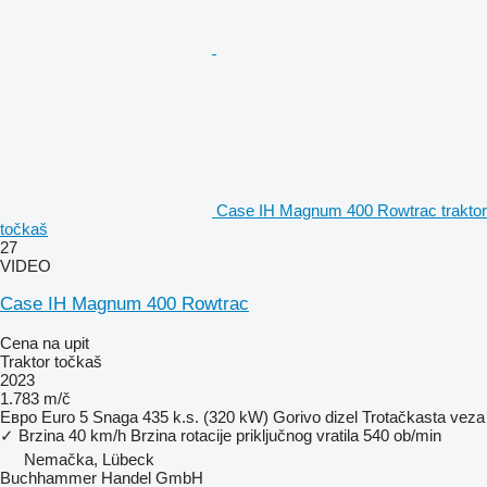
Case IH Magnum 400 Rowtrac traktor
točkaš
27
VIDEO
Case IH Magnum 400 Rowtrac
Cena na upit
Traktor točkaš
2023
1.783 m/č
Евро
Euro 5
Snaga
435 k.s. (320 kW)
Gorivo
dizel
Trotačkasta veza
✓
Brzina
40 km/h
Brzina rotacije priključnog vratila
540 ob/min
Nemačka, Lübeck
Buchhammer Handel GmbH