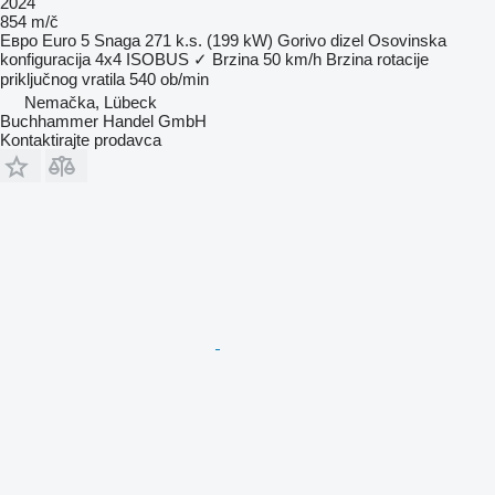
2024
854 m/č
Евро
Euro 5
Snaga
271 k.s. (199 kW)
Gorivo
dizel
Osovinska
konfiguracija
4x4
ISOBUS
✓
Brzina
50 km/h
Brzina rotacije
priključnog vratila
540 ob/min
Nemačka, Lübeck
Buchhammer Handel GmbH
Kontaktirajte prodavca