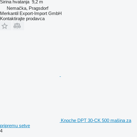
Širina hvatanja
9,2 m
Nemačka, Pragsdorf
Merkantil Export-Import GmbH
Kontaktirajte prodavca
Knoche DPT 30-CK 500 mašina za
pripremu setve
4