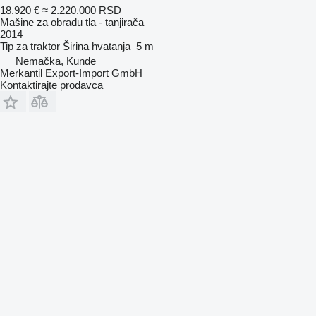
18.920 €
≈ 2.220.000 RSD
Mašine za obradu tla - tanjirača
2014
Tip
za traktor
Širina hvatanja
5 m
Nemačka, Kunde
Merkantil Export-Import GmbH
Kontaktirajte prodavca