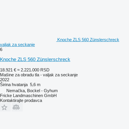
Knoche ZLS 560 Zünslerschreck
valjak za seckanje
6
Knoche ZLS 560 Zünslerschreck
18.921 €
≈ 2.221.000 RSD
Mašine za obradu tla - valjak za seckanje
2022
Širina hvatanja
5,6 m
Nemačka, Bockel - Gyhum
Fricke Landmaschinen GmbH
Kontaktirajte prodavca