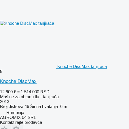
Knoche DiscMax tanjirača
8
Knoche DiscMax
12.900 €
≈ 1.514.000 RSD
Mašine za obradu tla - tanjirača
2013
Broj diskova
46
Širina hvatanja
6 m
Rumunija
AGROMIX 04 SRL
Kontaktirajte prodavca