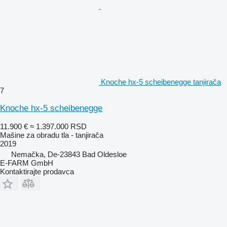
Knoche hx-5 scheibenegge tanjirača
7
Knoche hx-5 scheibenegge
11.900 €
≈ 1.397.000 RSD
Mašine za obradu tla - tanjirača
2019
Nemačka, De-23843 Bad Oldesloe
E-FARM GmbH
Kontaktirajte prodavca