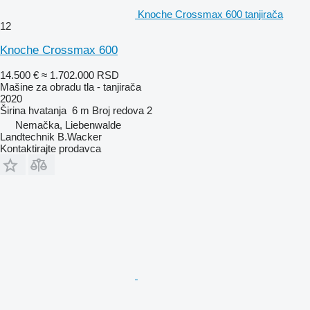
Knoche Crossmax 600 tanjirača
12
Knoche Crossmax 600
14.500 €
≈ 1.702.000 RSD
Mašine za obradu tla - tanjirača
2020
Širina hvatanja
6 m
Broj redova
2
Nemačka, Liebenwalde
Landtechnik B.Wacker
Kontaktirajte prodavca