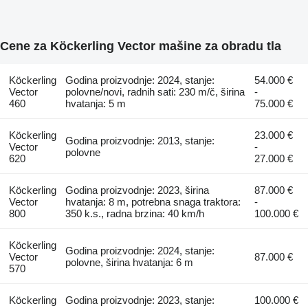
Cene za Köckerling Vector mašine za obradu tla
Köckerling
Godina proizvodnje: 2024, stanje:
54.000 €
Vector
polovne/novi, radnih sati: 230 m/č, širina
-
460
hvatanja: 5 m
75.000 €
Köckerling
23.000 €
Godina proizvodnje: 2013, stanje:
Vector
-
polovne
620
27.000 €
Köckerling
Godina proizvodnje: 2023, širina
87.000 €
Vector
hvatanja: 8 m, potrebna snaga traktora:
-
800
350 k.s., radna brzina: 40 km/h
100.000 €
Köckerling
Godina proizvodnje: 2024, stanje:
Vector
87.000 €
polovne, širina hvatanja: 6 m
570
Köckerling
Godina proizvodnje: 2023, stanje:
100.000 €