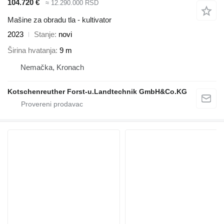
104.720 €
≈ 12.290.000 RSD
Mašine za obradu tla - kultivator
2023
Stanje
novi
Širina hvatanja
9 m
Nemačka, Kronach
Kotschenreuther Forst-u.Landtechnik GmbH&Co.KG