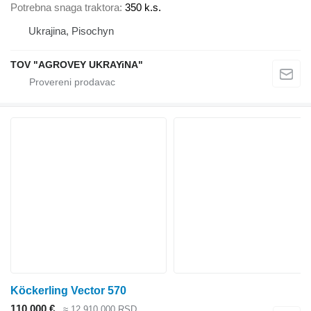
Potrebna snaga traktora
350 k.s.
Ukrajina, Pisochyn
TOV "AGROVEY UKRAYiNA"
Köckerling Vector 570
110.000 €
≈ 12.910.000 RSD