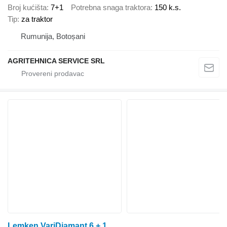
Broj kućišta
7+1
Potrebna snaga traktora
150 k.s.
Tip
za traktor
Rumunija, Botoșani
AGRITEHNICA SERVICE SRL
Lemken VariDiamant 6 + 1