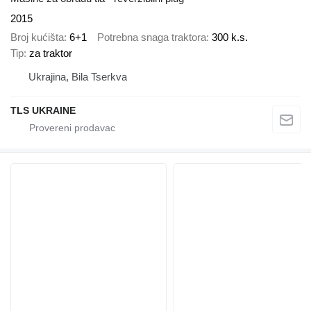
2015
Broj kućišta
6+1
Potrebna snaga traktora
300 k.s.
Tip
za traktor
Ukrajina, Bila Tserkva
TLS UKRAINE