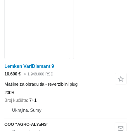
Lemken VariDiamant 9
16.600 €
≈ 1.948.000 RSD
Mašine za obradu tla - reverzibilni plug
2009
Broj kućišta
7+1
Ukrajina, Sumy
OOO "AGRO-ALYaNS"