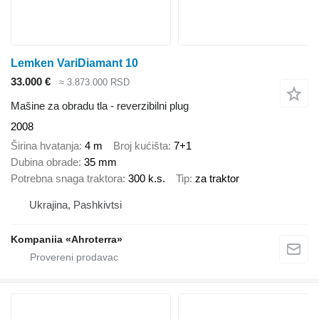
Lemken VariDiamant 10
33.000 €
≈ 3.873.000 RSD
Mašine za obradu tla - reverzibilni plug
2008
Širina hvatanja
4 m
Broj kućišta
7+1
Dubina obrade
35 mm
Potrebna snaga traktora
300 k.s.
Tip
za traktor
Ukrajina, Pashkivtsi
Kompaniia «Ahroterra»