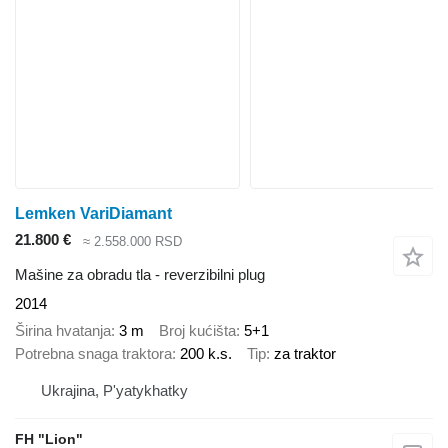
Lemken VariDiamant
21.800 €
≈ 2.558.000 RSD
Mašine za obradu tla - reverzibilni plug
2014
Širina hvatanja
3 m
Broj kućišta
5+1
Potrebna snaga traktora
200 k.s.
Tip
za traktor
Ukrajina, P'yatykhatky
FH "Lion"