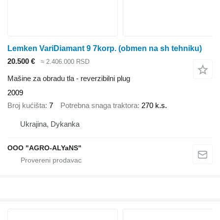
Lemken VariDiamant 9 7korp. (obmen na sh tehniku)
20.500 €
≈ 2.406.000 RSD
Mašine za obradu tla - reverzibilni plug
2009
Broj kućišta
7
Potrebna snaga traktora
270 k.s.
Ukrajina, Dykanka
OOO "AGRO-ALYaNS"