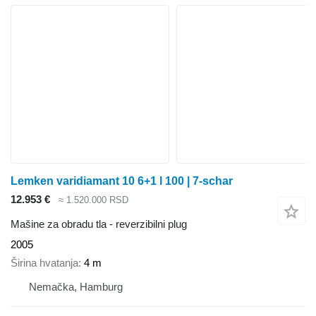
Lemken varidiamant 10 6+1 l 100 | 7-schar
12.953 €
≈ 1.520.000 RSD
Mašine za obradu tla - reverzibilni plug
2005
Širina hvatanja
4 m
Nemačka, Hamburg