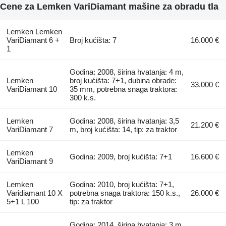
Cene za Lemken VariDiamant mašine za obradu tla
Lemken Lemken
VariDiamant 6 +
Broj kućišta: 7
16.000 €
1
Godina: 2008, širina hvatanja: 4 m,
Lemken
broj kućišta: 7+1, dubina obrade:
33.000 €
VariDiamant 10
35 mm, potrebna snaga traktora:
300 k.s.
Lemken
Godina: 2008, širina hvatanja: 3,5
21.200 €
VariDiamant 7
m, broj kućišta: 14, tip: za traktor
Lemken
Godina: 2009, broj kućišta: 7+1
16.600 €
VariDiamant 9
Lemken
Godina: 2010, broj kućišta: 7+1,
Varidiamant 10 X
potrebna snaga traktora: 150 k.s.,
26.000 €
5+1 L 100
tip: za traktor
Godina: 2014, širina hvatanja: 3 m,