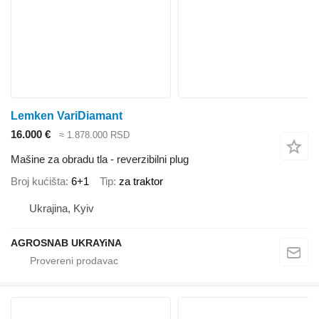
Lemken VariDiamant
16.000 €
≈ 1.878.000 RSD
Mašine za obradu tla - reverzibilni plug
Broj kućišta
6+1
Tip
za traktor
Ukrajina, Kyiv
AGROSNAB UKRAYiNA