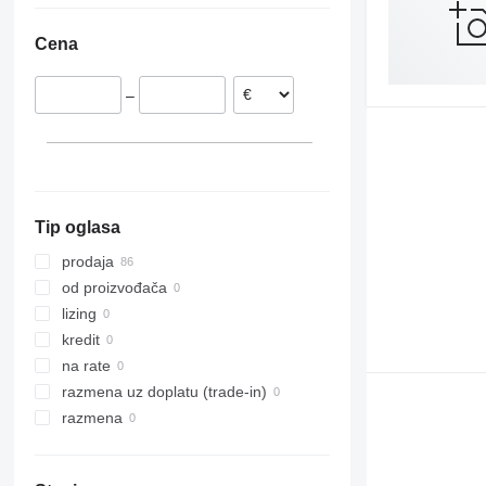
Holandija
Cena
Austrija
Poljska
–
Litvanija
Letonija
Italija
prikaži sve
Tip oglasa
prodaja
od proizvođača
lizing
kredit
na rate
razmena uz doplatu (trade-in)
razmena