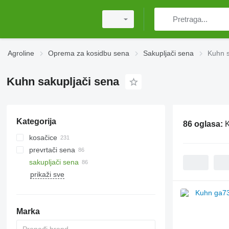
Agroline
Oprema za kosidbu sena
Sakupljači sena
Kuhn s
Kuhn sakupljači sena
Kategorija
86 oglasa:
K
kosačice
prevrtači sena
rotacione kosilice
sakupljači sena
roto-kosačice s gnječilom
prikaži sve
kranske kosilice
Marka