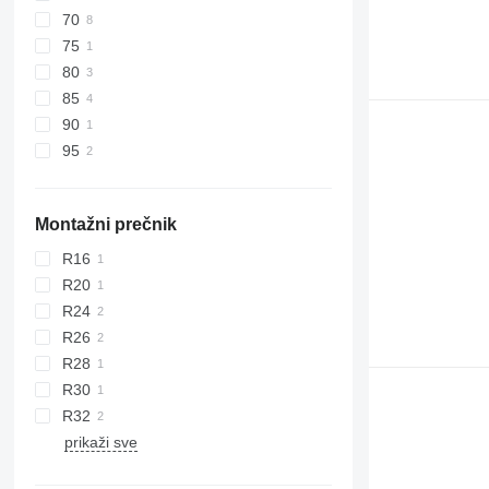
70
75
80
85
90
95
Montažni prečnik
R16
R20
R24
R26
R28
R30
R32
prikaži sve