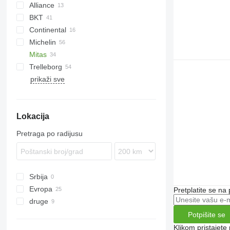
Alliance
BKT
Continental
Lexion
Michelin
Trion
Cargo
550
270
4245
Mitas
2130
300
4255
Trelleborg
6175
4345
TM
TR
prikaži sve
6195 R
4355
6215
Lokacija
Pretraga po radijusu
Srbija
Evropa
Pretplatite se na
druge
Nemačka
Holandija
Ukrajina
Potpišite se
Danska
Klikom pristajet