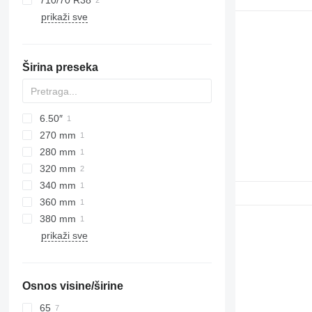
710/70 R38
prikaži sve
Širina preseka
6.50″
270 mm
280 mm
320 mm
340 mm
360 mm
380 mm
prikaži sve
Osnos visine/širine
65