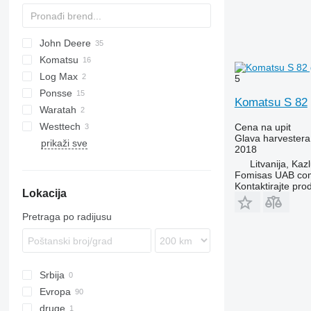
John Deere
Komatsu
F-series
Log Max
H-series
5
Ponsse
Komatsu S 82
Waratah
H-series
Westtech
H-series
Cena na upit
Glava harvestera
prikaži sve
Woodcracker
2018
Litvanija, Ka
Fomisas UAB co
Kontaktirajte pro
Lokacija
Pretraga po radijusu
Srbija
Evropa
druge
Litvanija