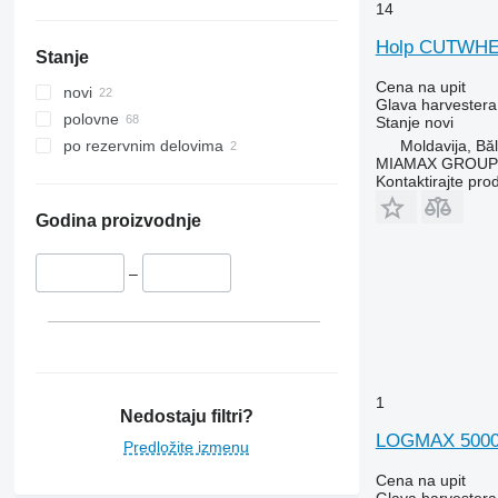
14
Holp CUTWH
Stanje
Cena na upit
novi
Glava harvestera
polovne
Stanje
novi
Moldavija, Băl
po rezervnim delovima
MIAMAX GROUP
Kontaktirajte pro
Godina proizvodnje
–
1
Nedostaju filtri?
LOGMAX 500
Predložite izmenu
Cena na upit
Glava harvestera