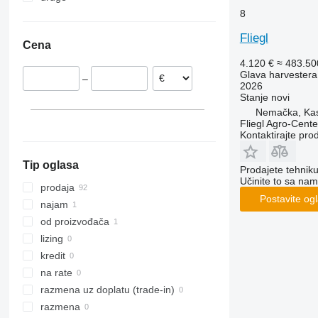
8
Nemačka
Moldavija
Finska
Fliegl
Cena
Francuska
4.120 €
≈ 483.5
Italija
Glava harvestera
–
Portugalija
2026
Stanje
novi
Rumunija
Nemačka, Kas
Norveška
Fliegl Agro-Cen
prikaži sve
Kontaktirajte pro
Tip oglasa
Prodajete tehnik
Učinite to sa nam
prodaja
Postavite og
najam
od proizvođača
lizing
kredit
na rate
razmena uz doplatu (trade-in)
razmena