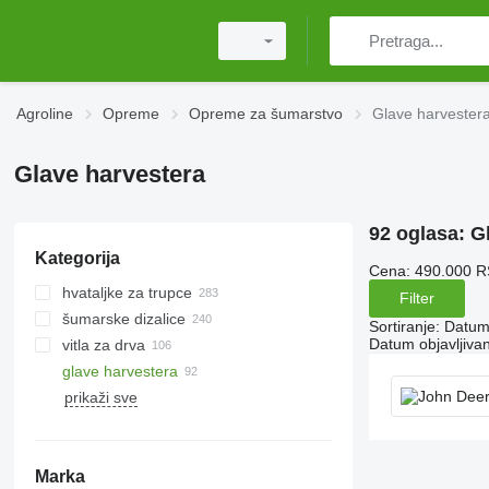
Agroline
Opreme
Opreme za šumarstvo
Glave harvester
Glave harvestera
92 oglasa:
G
Kategorija
Cena:
490.000 R
hvataljke za trupce
Filter
šumarske dizalice
Sortiranje
:
Datum 
Datum objavljivan
vitla za drva
glave harvestera
prikaži sve
Marka