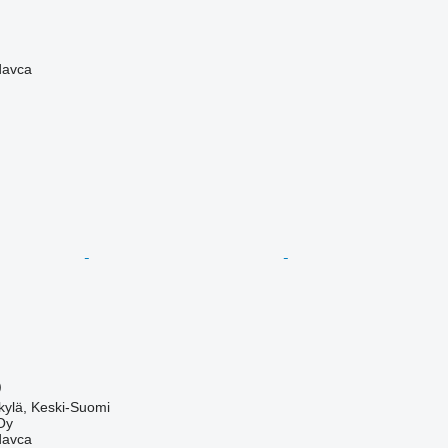
davca
)
kylä, Keski-Suomi
Oy
davca