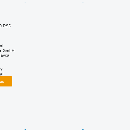
00 RSD
tl
ter GmbH
davca
u?
a!
las