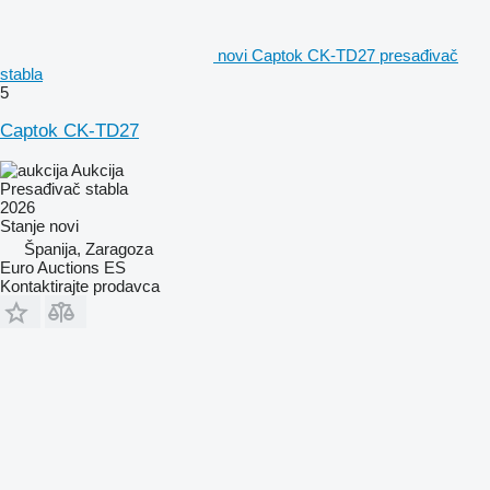
novi Captok CK-TD27 presađivač
stabla
5
Captok CK-TD27
Aukcija
Presađivač stabla
2026
Stanje
novi
Španija, Zaragoza
Euro Auctions ES
Kontaktirajte prodavca