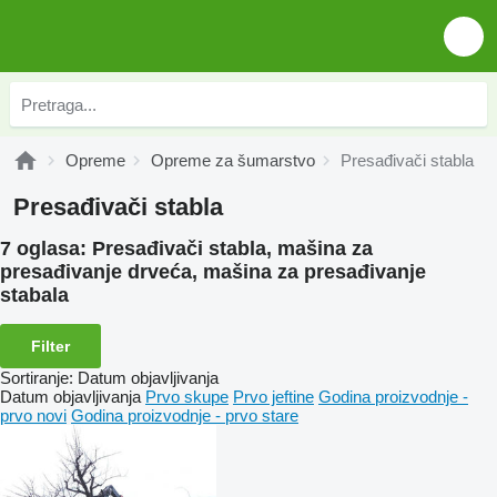
Opreme
Opreme za šumarstvo
Presađivači stabla
Presađivači stabla
7 oglasa:
Presađivači stabla, mašina za
presađivanje drveća, mašina za presađivanje
stabala
Filter
Sortiranje
:
Datum objavljivanja
Datum objavljivanja
Prvo skupe
Prvo jeftine
Godina proizvodnje -
prvo novi
Godina proizvodnje - prvo stare