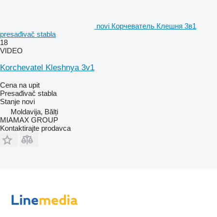
novi Корчеватель Клешня 3в1
presađivač stabla
18
VIDEO
Korchevatel Kleshnya 3v1
Cena na upit
Presađivač stabla
Stanje
novi
Moldavija, Bălți
MIAMAX GROUP
Kontaktirajte prodavca