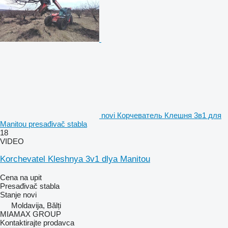
novi Корчеватель Клешня 3в1 для
Manitou presađivač stabla
18
VIDEO
Korchevatel Kleshnya 3v1 dlya Manitou
Cena na upit
Presađivač stabla
Stanje
novi
Moldavija, Bălți
MIAMAX GROUP
Kontaktirajte prodavca