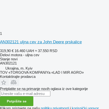
1
AN302121 uljna cev za John Deere prskalice
319,90 €
16.460 UAH
≈ 37.550 RSD
Delovi motora - uljna cev
Stanje
novi
AN302121
Ukrajina, m. Kyiv
TOV «TORGOVA KOMPANIYa «LAD I MIR AGRO»
Kontaktirajte prodavca
Pretplatite se na primanje novih oglasa iz ove kategorije
Potpišite se
Klikom pristajete na našu
politiku privatnosti
i
korisnički ugovor
.