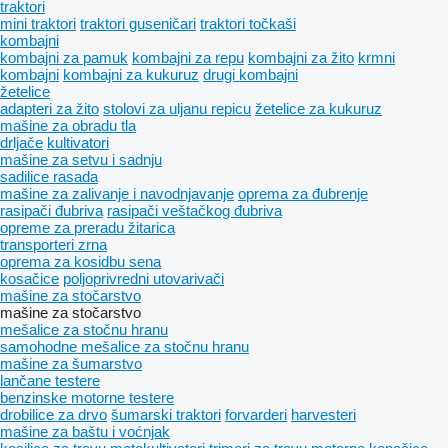
traktori
mini traktori
traktori guseničari
traktori točkaši
kombajni
kombajni za pamuk
kombajni za repu
kombajni za žito
krmni
kombajni
kombajni za kukuruz
drugi kombajni
žetelice
adapteri za žito
stolovi za uljanu repicu
žetelice za kukuruz
mašine za obradu tla
drljače
kultivatori
mašinе za setvu i sadnju
sadilice rasada
mašine za zalivanje i navodnjavanje
oprema za đubrenje
rasipači đubriva
rasipači veštačkog đubriva
opreme za preradu žitarica
transporteri zrna
oprema za kosidbu sena
kosačice
poljoprivredni utovarivači
mašine za stočarstvo
mašine za stočarstvo
mešalice za stočnu hranu
samohodne mešalice za stočnu hranu
mašine za šumarstvo
lančane testere
benzinske motorne testere
drobilice za drvo
šumarski traktori
forvarderi
harvesteri
mašine za baštu i voćnjak