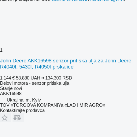
1
John Deere AKK16598 senzor pritiska ulja za John Deere
R4040I, 5430I, R4050I prskalice
1.144 €
58.880 UAH
≈ 134.300 RSD
Delovi motora - senzor pritiska ulja
Stanje
novi
AKK16598
Ukrajina, m. Kyiv
TOV «TORGOVA KOMPANIYa «LAD I MIR AGRO»
Kontaktirajte prodavca