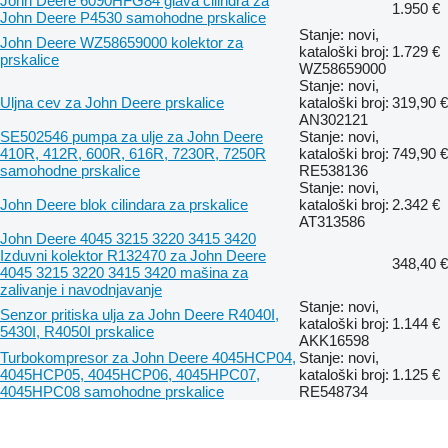
John Deere 6090HFG84 glava cilindra za
1.950 €
John Deere P4530 samohodne prskalice
Stanje: novi,
John Deere WZ58659000 kolektor za
kataloški broj:
1.729 €
prskalice
WZ58659000
Stanje: novi,
Uljna cev za John Deere prskalice
kataloški broj:
319,90 €
AN302121
SE502546 pumpa za ulje za John Deere
Stanje: novi,
410R, 412R, 600R, 616R, 7230R, 7250R
kataloški broj:
749,90 €
samohodne prskalice
RE538136
Stanje: novi,
John Deere blok cilindara za prskalice
kataloški broj:
2.342 €
AT313586
John Deere 4045 3215 3220 3415 3420
Izduvni kolektor R132470 za John Deere
348,40 €
4045 3215 3220 3415 3420 mašina za
zalivanje i navodnjavanje
Stanje: novi,
Senzor pritiska ulja za John Deere R4040I,
kataloški broj:
1.144 €
5430I, R4050I prskalice
AKK16598
Turbokompresor za John Deere 4045HCP04,
Stanje: novi,
4045HCP05, 4045HCP06, 4045HPC07,
kataloški broj:
1.125 €
4045HPC08 samohodne prskalice
RE548734