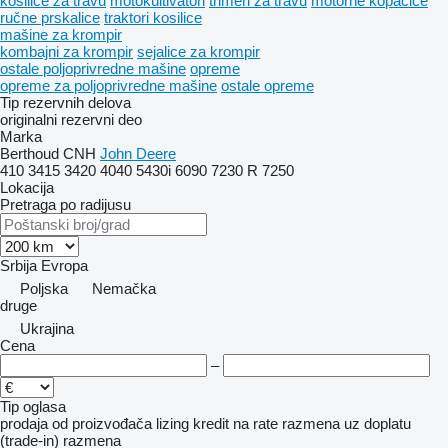
kosilice za travu
motokultivatori
trimeri za travu
motorne kopačice
ručne prskalice
traktori kosilice
mašine za krompir
kombajni za krompir
sejalice za krompir
ostale poljoprivredne mašine
opreme
opreme za poljoprivredne mašine
ostale opreme
Tip rezervnih delova
originalni rezervni deo
Marka
Berthoud
CNH
John Deere
410
3415
3420
4040
5430i
6090
7230 R
7250
Lokacija
Pretraga po radijusu
Srbija
Evropa
Poljska
Nemačka
druge
Ukrajina
Cena
–
Tip oglasa
prodaja
od proizvođača
lizing
kredit
na rate
razmena uz doplatu
(trade-in)
razmena