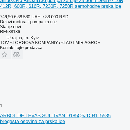
SE502546 RE538136 pumpa za ulje za John Deere 410R,
412R, 600R, 616R, 7230R, 7250R samohodne prskalice
749,90 €
38.580 UAH
≈ 88.000 RSD
Delovi motora - pumpa za ulje
Stanje
novi
RE538136
Ukrajina, m. Kyiv
TOV «TORGOVA KOMPANIYa «LAD I MIR AGRO»
Kontaktirajte prodavca
1
ARBOL DE LEVAS SULLIVAN D185Q5JD R115535
bregasta osovina za prskalice