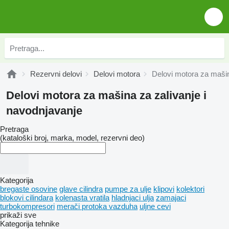
Rezervni delovi
Delovi motora
Delovi motora za mašin
Delovi motora za mašina za zalivanje i
navodnjavanje
Pretraga
(kataloški broj, marka, model, rezervni deo)
Kategorija
bregastе osovinе
glave cilindra
pumpe za ulje
klipovi
kolektori
blokovi cilindara
kolenasta vratila
hladnjaci ulja
zamajaci
turbokompresori
merači protoka vazduha
uljne cevi
prikaži sve
Kategorija tehnike