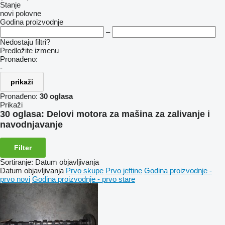
Stanje
novi
polovne
Godina proizvodnje
–
Nedostaju filtri?
Predložite izmenu
Pronađeno:
-
prikaži
Pronađeno:
30 oglasa
Prikaži
30 oglasa:
Delovi motora za mašina za zalivanje i
navodnjavanje
Filter
Sortiranje
:
Datum objavljivanja
Datum objavljivanja
Prvo skupe
Prvo jeftine
Godina proizvodnje -
prvo novi
Godina proizvodnje - prvo stare