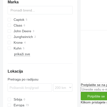
Marka
Captok
SPE
Claas
CK
EP
John Deere
Corto
SM
E series
HHE
Jungheinrich
Disco
730
Krone
EMC
FB
Kuhn
AMT
prikaži sve
Big M
FC
Splendimo
E-series
MSI
Novacat
EGV
7FB
Easycut
RX
Lokacija
Pretraga po radijusu
Pretplatite se na
Potpišite se
Srbija
Klikom pristajet
Evropa