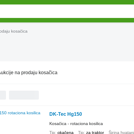
rodaju kosačica
ukcije na prodaju kosačica
DK-Tec Hg150
Kosačica - rotaciona kosilica
Tip
okačena
Tip
za traktor
Širina hvatan