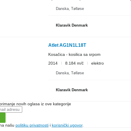
Danska, Tølløse
Klaravik Denmark
Atlet AG1N1L18T
Kosačica - kosilica sa srpom
2014
8.184 m/č
elektro
Danska, Tølløse
Klaravik Denmark
 primanje novih oglasa iz ove kategorije
e na našu
politiku privatnosti
i
korisnički ugovor
.