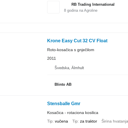
RB Trading International
8
godina na Agroline
Krone Easy Cut 32 CV Float
Roto-kosačica s gnječilom
2011
Švedska, Älmhult
Blinto AB
Stensballe Gmr
Kosačica - rotaciona kosilica
Tip
vučena
Tip
za traktor
Širina hvatanj