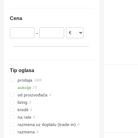
Danska
Švedska
Cena
Nemačka
Ujedinjeno Kraljevstvo
–
Norveška
Litvanija
Italija
Francuska
prikaži sve
Tip oglasa
prodaja
aukcija
od proizvođača
lizing
kredit
na rate
razmena uz doplatu (trade-in)
razmena