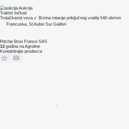
Aukcija
Traktor točkaš
Trotačkasta veza
✓
Brzina rotacije priključnog vratila
540 ob/min
Francuska, St Aubin Sur Gaillon
Ritchie Bros France SAS
13
godina na Agroline
Kontaktirajte prodavca