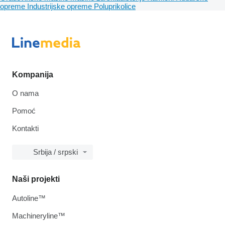
opreme
Industrijske opreme
Poluprikolice
Kompanija
O nama
Pomoć
Kontakti
Srbija / srpski
Naši projekti
Autoline™
Machineryline™