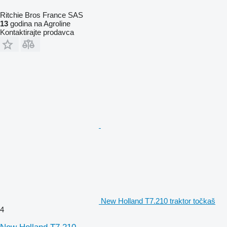
Ritchie Bros France SAS
13
godina na Agroline
Kontaktirajte prodavca
New Holland T7.210 traktor točkaš
4