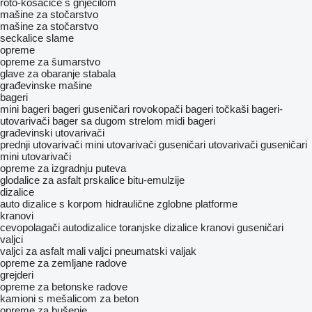
roto-kosačice s gnječilom
mašine za stočarstvo
mašine za stočarstvo
seckalice slame
opreme
opreme za šumarstvo
glave za obaranje stabala
građevinske mašine
bageri
mini bageri
bageri guseničari
rovokopači
bageri točkaši
bageri-
utovarivači
bager sa dugom strelom
midi bageri
građevinski utovarivači
prednji utovarivači
mini utovarivači guseničari
utovarivači guseničari
mini utovarivači
opreme za izgradnju puteva
glodalice za asfalt
prskalice bitu-emulzije
dizalice
auto dizalice s korpom
hidraulične zglobne platforme
kranovi
cevopolagači
autodizalice
toranjske dizalice
kranovi guseničari
valjci
valjci za asfalt
mali valjci
pneumatski valjak
opreme za zemljane radove
grejderi
opreme za betonske radove
kamioni s mešalicom za beton
opreme za bušenje