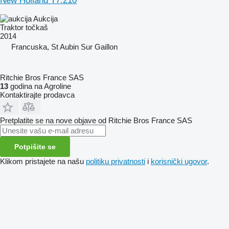
New Holland T7.210
Aukcija
Traktor točkaš
2014
Francuska, St Aubin Sur Gaillon
Ritchie Bros France SAS
13
godina na Agroline
Kontaktirajte prodavca
Pretplatite se na nove objave od Ritchie Bros France SAS
Potpišite se
Klikom pristajete na našu
politiku privatnosti
i
korisnički ugovor
.