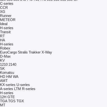
C-series
CCR
XG
Runner
METEOR
Ideal
H-series
Transit
RT
HA
H-series
Robex
EuroCargo
Stralis
Trakker
X-Way
D-Max
KV
1210
2140
SK
Komatsu
HD
HM
WA
AMT
KX-series
U-series
A-series
LTM
R-series
H-series
12H GTE
TGA
TGS
TGX
MT