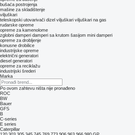
bušaća postrojenja
mašine za skladištenje
viljuškari
teleskopski utovarivači
dizel viljuškari
viljuškari na gas
rudarske opreme
opreme za kamenolome
zglobni damperi
damperi sa krutom šasijom
mini damperi
opreme za drobljenje
konusne drobilice
industrijske opreme
električni generatori
diesel generatori
opreme za reciklažu
industrijski šrederi
Marka
Po ovom zahtevu ništa nije pronađeno
ROC
BW
Bauer
GFS
B
C-series
E series
Caterpillar
120
303
305
345
745
769
773
906
963
966
980
GP