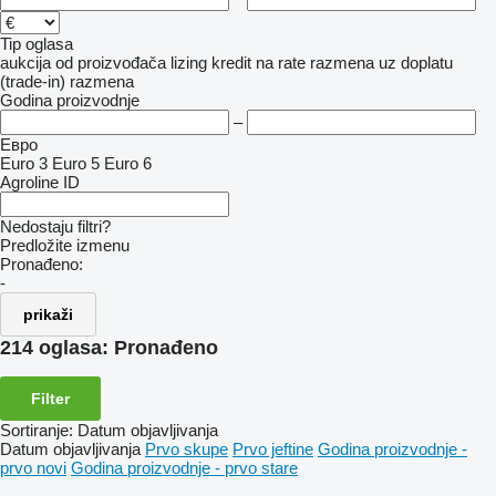
Tip oglasa
aukcija
od proizvođača
lizing
kredit
na rate
razmena uz doplatu
(trade-in)
razmena
Godina proizvodnje
–
Евро
Euro 3
Euro 5
Euro 6
Agroline ID
Nedostaju filtri?
Predložite izmenu
Pronađeno:
-
prikaži
214 oglasa:
Pronađeno
Filter
Sortiranje
:
Datum objavljivanja
Datum objavljivanja
Prvo skupe
Prvo jeftine
Godina proizvodnje -
prvo novi
Godina proizvodnje - prvo stare