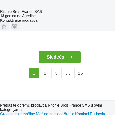
Ritchie Bros France SAS
13
godina na Agroline
Kontaktirajte prodavca
Sledeća
2
3
…
15
1
Pretražite opremu prodavca Ritchie Bros France SAS u ovim
kategorijama
Građevinske mašine
Mašine za skladištenje
Kamioni
Rudarske