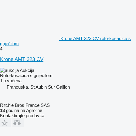
Krone AMT 323 CV roto-kosačica s
gnječilom
4
Krone AMT 323 CV
Aukcija
Roto-kosačica s gnječilom
Tip
vučena
Francuska, St Aubin Sur Gaillon
Ritchie Bros France SAS
13
godina na Agroline
Kontaktirajte prodavca