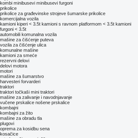
kombi minibusevi
minibusevi furgoni
prikolice
prikolice za građevinske strojeve
šumarske prikolice
komercijalna vozila
kamioni kiperi < 3.5t
kamioni s ravnom platformom < 3.5t
kamioni
furgoni < 3.5t
automobili
komunalna vozila
mašine za čišćenje puteva
vozila za čišćenje ulica
komunalne mašine
kamioni za smeće
rezervni delovi
delovi motora
motori
mašine za šumarstvo
harvesteri
forvarderi
traktori
traktori točkaši
mini traktori
mašine za zalivanje i navodnjavanje
vučene prskalice
nošene prskalice
kombajni
kombajni za žito
mašine za obradu tla
plugovi
oprema za kosidbu sena
kosačice