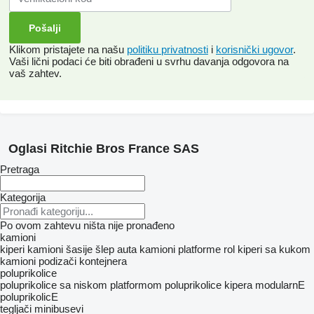
Klikom pristajete na našu
politiku privatnosti
i
korisnički ugovor
.
Vaši lični podaci će biti obrađeni u svrhu davanja odgovora na
vaš zahtev.
Oglasi Ritchie Bros France SAS
Pretraga
Kategorija
Po ovom zahtevu ništa nije pronađeno
kamioni
kiperi
kamioni šasije
šlep auta
kamioni platforme
rol kiperi sa kukom
kamioni podizači kontejnera
poluprikolice
poluprikolice sa niskom platformom
poluprikolice kipera
modularnE
poluprikolicE
tegljači
minibusevi