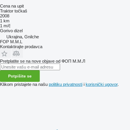
Cena na upit
Traktor točkaš
2008
1 km
1 m/č
Gorivo
dizel
Ukrajina, Gnilche
FOP M.M.L
Kontaktirajte prodavca
Pretplatite se na nove objave od ФОП М.М.Л
Potpišite se
Klikom pristajete na našu
politiku privatnosti
i
korisnički ugovor
.