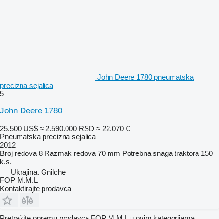
John Deere 1780 pneumatska
precizna sejalica
5
John Deere 1780
25.500 US$
≈ 2.590.000 RSD
≈ 22.070 €
Pneumatska precizna sejalica
2012
Broj redova
8
Razmak redova
70 mm
Potrebna snaga traktora
150
k.s.
Ukrajina, Gnilche
FOP M.M.L
Kontaktirajte prodavca
Pretražite opremu prodavca FOP M.M.L u ovim kategorijama