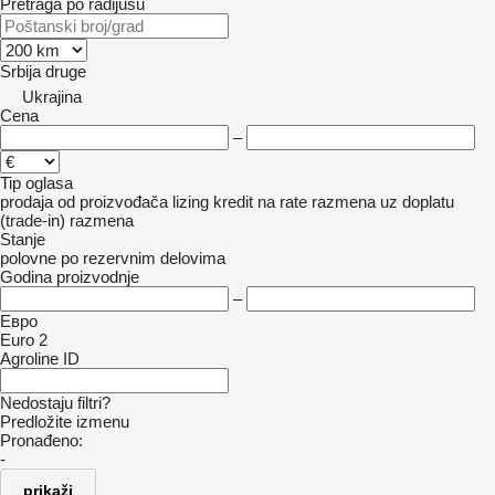
Pretraga po radijusu
Srbija
druge
Ukrajina
Cena
–
Tip oglasa
prodaja
od proizvođača
lizing
kredit
na rate
razmena uz doplatu
(trade-in)
razmena
Stanje
polovne
po rezervnim delovima
Godina proizvodnje
–
Евро
Euro 2
Agroline ID
Nedostaju filtri?
Predložite izmenu
Pronađeno:
-
prikaži