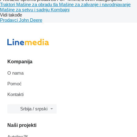
Traktori
Mašine za obradu tla
Mašine za zalivanje i navodnjavanje
Mašinе za setvu i sadnju
Kombajni
Vidi takođe
Prodavci John Deere
Kompanija
O nama
Pomoć
Kontakti
Srbija / srpski
Naši projekti
Autoline™