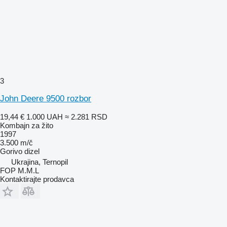
3
John Deere 9500 rozbor
19,44 €
1.000 UAH
≈ 2.281 RSD
Kombajn za žito
1997
3.500 m/č
Gorivo
dizel
Ukrajina, Ternopil
FOP M.M.L
Kontaktirajte prodavca