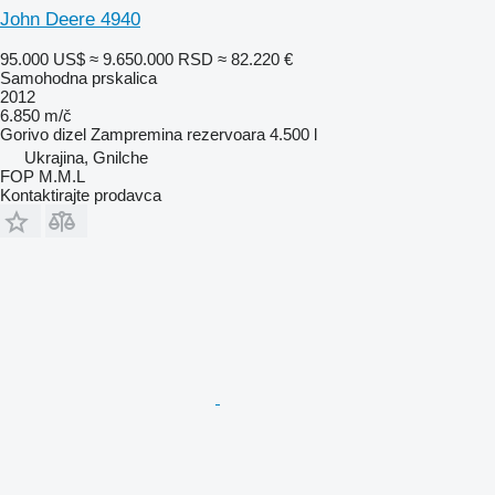
John Deere 4940
95.000 US$
≈ 9.650.000 RSD
≈ 82.220 €
Samohodna prskalica
2012
6.850 m/č
Gorivo
dizel
Zampremina rezervoara
4.500 l
Ukrajina, Gnilche
FOP M.M.L
Kontaktirajte prodavca