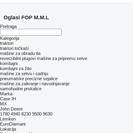
Oglasi FOP M.M.L
Pretraga
Kategorija
traktori
traktori točkaši
mašine za obradu tla
reverzibilni plugovi
mašine za pripremu setve
kombajni
kombajni za žito
mašinе za setvu i sadnju
pneumatske precizne sejalice
mašine za zalivanje i navodnjavanje
samohodne prskalice
Marka
Case IH
MX
John Deere
1780
4940
8230
9500
9630
Lemken
EuroDiamant
Lokacija