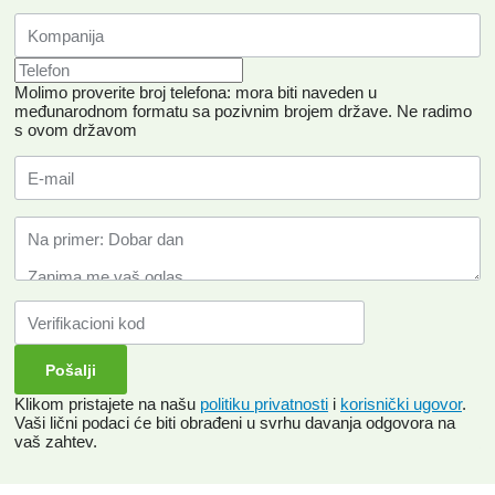
Molimo proverite broj telefona: mora biti naveden u
međunarodnom formatu sa pozivnim brojem države.
Ne radimo
s ovom državom
Klikom pristajete na našu
politiku privatnosti
i
korisnički ugovor
.
Vaši lični podaci će biti obrađeni u svrhu davanja odgovora na
vaš zahtev.