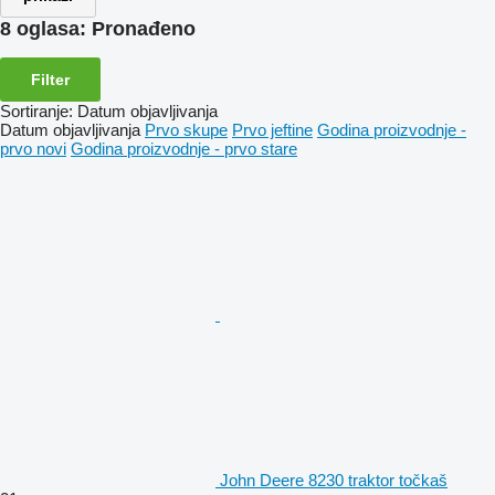
8 oglasa:
Pronađeno
Filter
Sortiranje
:
Datum objavljivanja
Datum objavljivanja
Prvo skupe
Prvo jeftine
Godina proizvodnje -
prvo novi
Godina proizvodnje - prvo stare
John Deere 8230 traktor točkaš