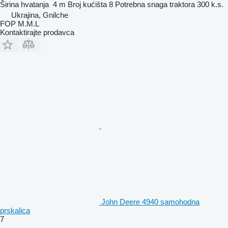
Širina hvatanja
4 m
Broj kućišta
8
Potrebna snaga traktora
300 k.s.
Ukrajina, Gnilche
FOP M.M.L
Kontaktirajte prodavca
John Deere 4940 samohodna
prskalica
7