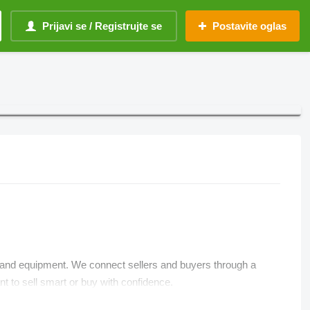
Prijavi se / Registrujte se
Postavite oglas
, and equipment. We connect sellers and buyers through a
t to sell smart or buy with confidence.