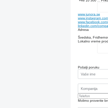
+46 10 300 ...
Prik
www.junora.se
www.instagram.com
www.facebook.com/
linkedin.com/compa
Adresa
Švedska, Fridhems
Lokalno vreme pro
Pošalji poruku
Molimo proverite b