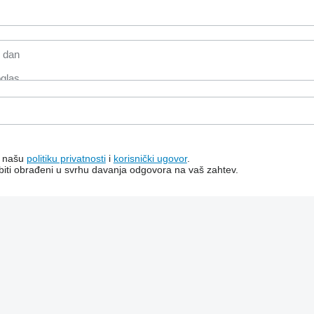
a našu
politiku privatnosti
i
korisnički ugovor
.
e biti obrađeni u svrhu davanja odgovora na vaš zahtev.