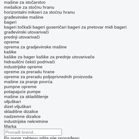
mašine za stočarstvo
mešalice za stočnu hranu
horizontalni mikseri za stoćnu hranu
građevinske mašine
bageri
bageri točkaši
bageri guseničari
bageri za pretovar
midi bageri
građevinski utovarivači
prednji utovarivači
opreme
oprema za gradjevinske mašine
kašike
kašike za bager
kašike za prednje utovarivače
hidraulični čekići
podrivači
industrijske opreme
opreme za preradu hrane
opreme za preradu poljoprivrednih proizvoda
mašine za pranje povrća
pumpne opreme
potapajuće pumpe
mašine za skladištenje
viljuškari
dizel viljuškari
skladišne dizalice
nadzemne dizalice
industrijske nekretnine
Marka
Po ovom zahtevu ništa nije pronađeno