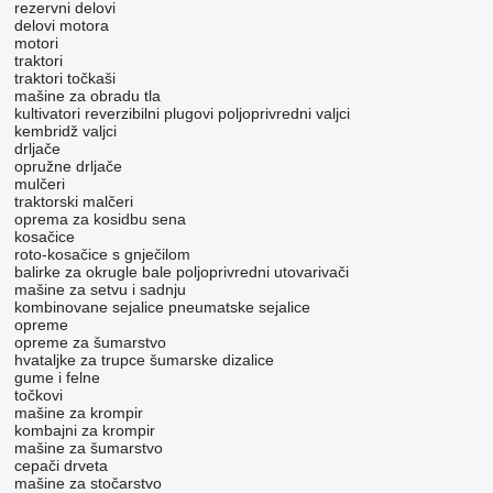
rezervni delovi
delovi motora
motori
traktori
traktori točkaši
mašine za obradu tla
kultivatori
reverzibilni plugovi
poljoprivredni valjci
kembridž valjci
drljače
opružne drljače
mulčeri
traktorski malčeri
oprema za kosidbu sena
kosačice
roto-kosačice s gnječilom
balirke za okrugle bale
poljoprivredni utovarivači
mašinе za setvu i sadnju
kombinovane sejalice
pneumatske sejalice
opreme
opreme za šumarstvo
hvataljke za trupce
šumarske dizalice
gume i felne
točkovi
mašine za krompir
kombajni za krompir
mašine za šumarstvo
cepači drveta
mašine za stočarstvo