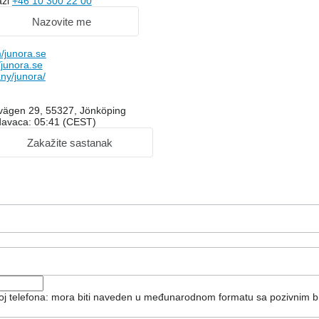
aži
+46 10 300 22 00
Nazovite me
/junora.se
junora.se
ny/junora/
vägen 29, 55327, Jönköping
davaca: 05:41 (CEST)
Zakažite sastanak
roj telefona: mora biti naveden u međunarodnom formatu sa pozivnim b