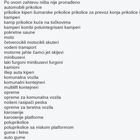
Po ovom zahtevu ništa nije pronađeno
automobili
prikolice
prikolice kiperi
šumarske prikolice
prikolice za prevoz konja
prikolice
kamperi
kamp prikolice
kuće na točkovima
kamperi kombi
poluintegrisani kamperi
pokretne saune
moto
četverocikli
motocikli
skuteri
vodeni transport
motorne jahte
čamci
jet skijevi
minibusevi
laki furgoni
minibusevi furgoni
kamioni
šlep auta
kiperi
komunalna vozila
komunalni kontejneri
multilift kontejneri
opreme
opreme za komunalna vozila
nošeni rasipači peska
оpremе za teretna vozila
karoserije
karoserije platforme
poluprikolice
poluprikolice sa niskom platformom
gume i felne
auto gume