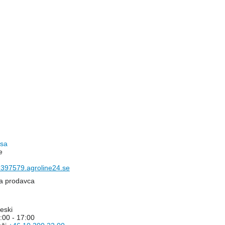
c
asa
e
397579.agroline24.se
na prodavca
eski
:00 - 17:00