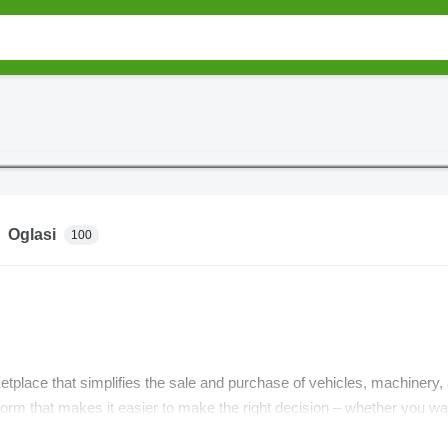
Oglasi
100
etplace that simplifies the sale and purchase of vehicles, machinery
form that makes it easier to make the right decision – whether you wan