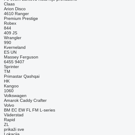
Claas
Arion
Disco
4610
Ranger
Premium
Prestige
Robex
844
409
JS
Wrangler
990
Kverneland
ES
UN
Massey Ferguson
6455
9407
Sprinter
TM
Primastar
Qashqai
HK
Kangoo
1060
Volkswagen
Amarok
Caddy
Crafter
Volvo
BM
EC
EW
FL
FM
L-series
Väderstad
Rapid
ZL
prikaži sve
Lokacija