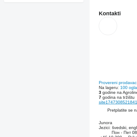
Kontakti
Provereni prodava
Na lageru:
100 ogl
3
godine na Agrolin
7
godina na tržištu
site1747308521841
Pretplatite se 
Junora
Jezici:
švedski, engl
Пон - Пет
08