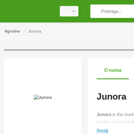
Agroline
Junora
O nama
Junora
Junora
is the mark
simple auction plat
Detalji