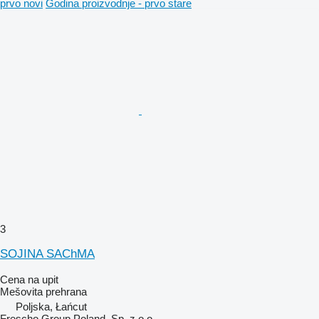
prvo novi
Godina proizvodnje - prvo stare
3
SOЈINA SAChMA
Cena na upit
Mešovita prehrana
Poljska, Łańcut
Frescho Group Poland, Sp. z o.o.