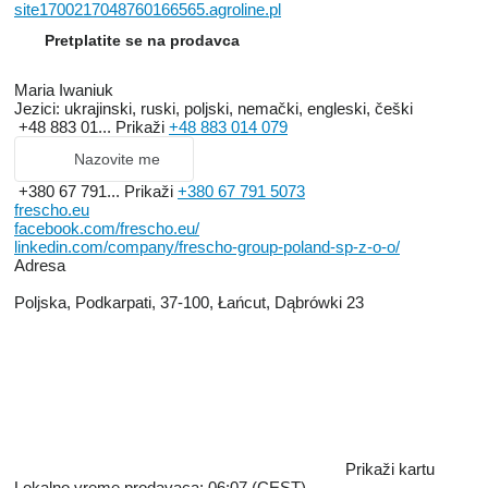
site1700217048760166565.agroline.pl
Pretplatite se na prodavca
Maria Iwaniuk
Jezici:
ukrajinski, ruski, poljski, nemački, engleski, češki
+48 883 01...
Prikaži
+48 883 014 079
Nazovite me
+380 67 791...
Prikaži
+380 67 791 5073
frescho.eu
facebook.com/frescho.eu/
linkedin.com/company/frescho-group-poland-sp-z-o-o/
Adresa
Poljska, Podkarpati, 37-100, Łańcut, Dąbrówki 23
Prikaži kartu
Lokalno vreme prodavaca: 06:07 (CEST)