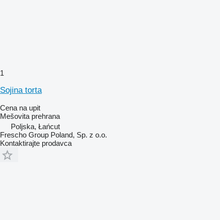
1
Soјina torta
Cena na upit
Mešovita prehrana
Poljska, Łańcut
Frescho Group Poland, Sp. z o.o.
Kontaktirajte prodavca