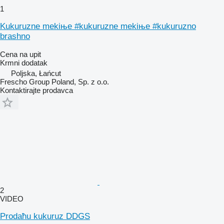
1
Kukuruzne mekiњe #kukuruzne mekiњe #kukuruzno
brashno
Cena na upit
Krmni dodatak
Poljska, Łańcut
Frescho Group Poland, Sp. z o.o.
Kontaktirajte prodavca
2
VIDEO
Prodaћu kukuruz DDGS