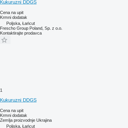
Kukuruzni DDGS
Cena na upit
Krmni dodatak
Poljska, Łańcut
Frescho Group Poland, Sp. z o.o.
Kontaktirajte prodavca
1
Kukuruzni DDGS
Cena na upit
Krmni dodatak
Zemlja proizvodnje
Ukrajina
Poljska, Łańcut