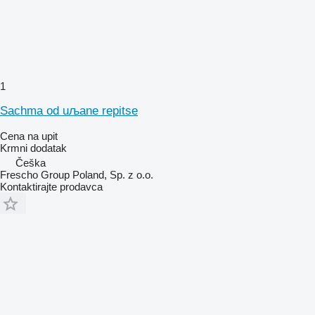
1
Sachma od uљane repitse
Cena na upit
Krmni dodatak
Češka
Frescho Group Poland, Sp. z o.o.
Kontaktirajte prodavca