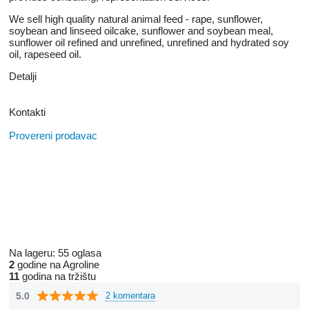
We sell high quality natural animal feed - rape, sunflower,
soybean and linseed oilcake, sunflower and soybean meal,
sunflower oil refined and unrefined, unrefined and hydrated soy
oil, rapeseed oil.
Detalji
Kontakti
Provereni prodavac
Na lageru:
55 oglasa
2
godine na Agroline
11
godina na tržištu
5.0
2 komentara