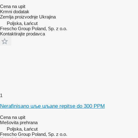
Cena na upit
Krmni dodatak
Zemlja proizvodnje
Ukrajina
Poljska, Łańcut
Frescho Group Poland, Sp. z o.o.
Kontaktirajte prodavca
1
Nerafinisano uљe uљane repitse do 300 PPM
Cena na upit
Mešovita prehrana
Poljska, Łańcut
Frescho Group Poland, Sp. z o.o.