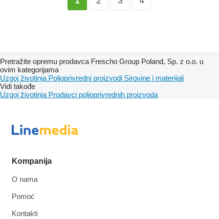
2
3
4
1
Pretražite opremu prodavca Frescho Group Poland, Sp. z o.o. u
ovim kategorijama
Uzgoj životinja
Poljoprivredni proizvodi
Sirovine i materijali
Vidi takođe
Uzgoj životinja
Prodavci poljoprivrednih proizvoda
Kompanija
O nama
Pomoć
Kontakti