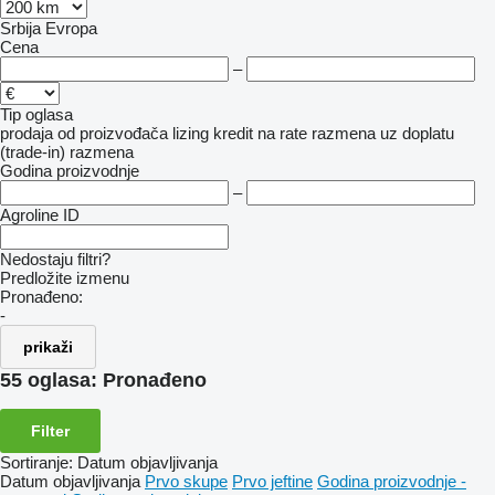
Srbija
Evropa
Cena
–
Tip oglasa
prodaja
od proizvođača
lizing
kredit
na rate
razmena uz doplatu
(trade-in)
razmena
Godina proizvodnje
–
Agroline ID
Nedostaju filtri?
Predložite izmenu
Pronađeno:
-
prikaži
55 oglasa:
Pronađeno
Filter
Sortiranje
:
Datum objavljivanja
Datum objavljivanja
Prvo skupe
Prvo jeftine
Godina proizvodnje -