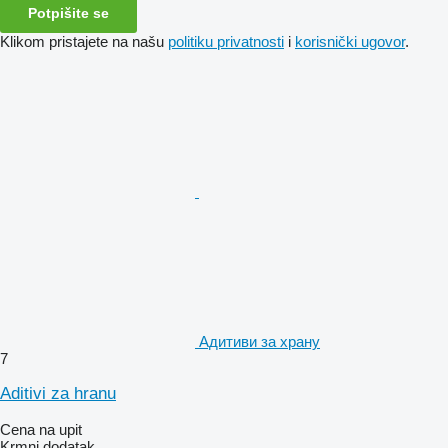
Potpišite se
Klikom pristajete na našu
politiku privatnosti
i
korisnički ugovor
.
Адитиви за храну
7
Aditivi za hranu
Cena na upit
Krmni dodatak