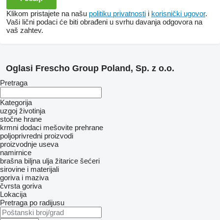
Klikom pristajete na našu
politiku privatnosti
i
korisnički ugovor
.
Vaši lični podaci će biti obrađeni u svrhu davanja odgovora na
vaš zahtev.
Oglasi Frescho Group Poland, Sp. z o.o.
Pretraga
Kategorija
uzgoj životinja
stočne hrane
krmni dodaci
mešovite prehrane
poljoprivredni proizvodi
proizvodnje useva
namirnice
brašna
biljna ulja
žitarice
šećeri
sirovine i materijali
goriva i maziva
čvrsta goriva
Lokacija
Pretraga po radijusu