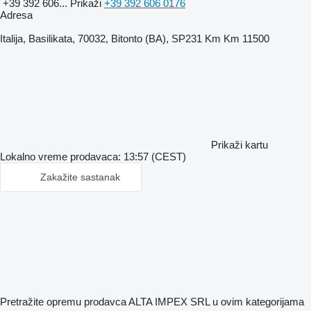
+39 392 606...
Prikaži
+39 392 606 0176
Adresa
Italija, Basilikata, 70032, Bitonto (BA), SP231 Km Km 11500
Prikaži kartu
Lokalno vreme prodavaca: 13:57 (CEST)
Zakažite sastanak
Pretražite opremu prodavca ALTA IMPEX SRL u ovim kategorijama