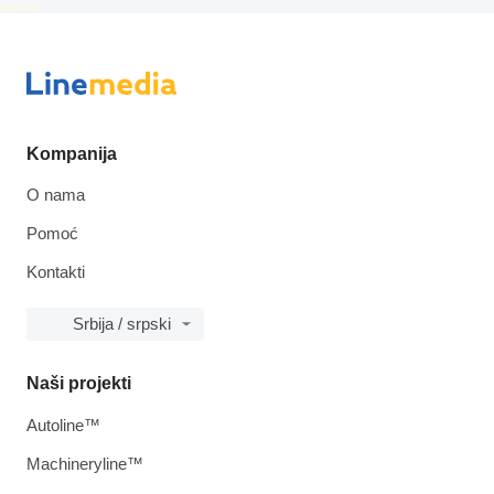
disallow-in-dsa
Kompanija
O nama
Pomoć
Kontakti
Srbija / srpski
Naši projekti
Autoline™
Machineryline™