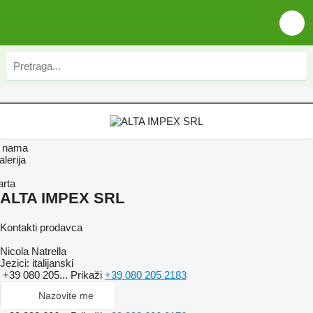
 nama
lerija
arta
ALTA IMPEX SRL
Kontakti prodavca
Nicola Natrella
Jezici:
italijanski
+39 080 205...
Prikaži
+39 080 205 2183
Nazovite me