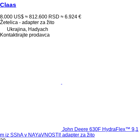
Claas
8.000 US$
≈ 812.600 RSD
≈ 6.924 €
Žetelica - adapter za žito
Ukrajina, Hadyach
Kontaktirajte prodavca
John Deere 630F HydraFlex™ 9,1
m iz SShA v NAYaVNOSTI! adapter za žito