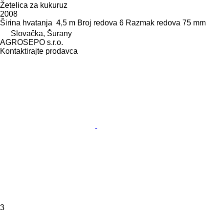
Žetelica za kukuruz
2008
Širina hvatanja
4,5 m
Broj redova
6
Razmak redova
75 mm
Slovačka, Šurany
AGROSEPO s.r.o.
Kontaktirajte prodavca
3