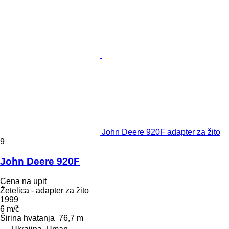
John Deere 920F adapter za žito
9
John Deere 920F
Cena na upit
Žetelica - adapter za žito
1999
6 m/č
Širina hvatanja
76,7 m