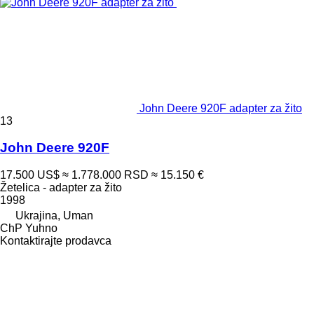
John Deere 920F adapter za žito
13
John Deere 920F
17.500 US$
≈ 1.778.000 RSD
≈ 15.150 €
Žetelica - adapter za žito
1998
Ukrajina, Uman
ChP Yuhno
Kontaktirajte prodavca