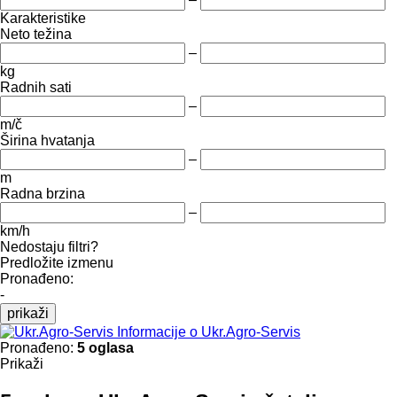
Karakteristike
Neto težina
–
kg
Radnih sati
–
m/č
Širina hvatanja
–
m
Radna brzina
–
km/h
Nedostaju filtri?
Predložite izmenu
Pronađeno:
-
prikaži
Informacije o Ukr.Agro-Servis
Pronađeno:
5 oglasa
Prikaži