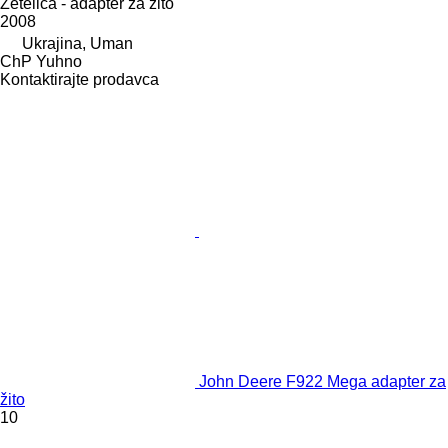
Žetelica - adapter za žito
2008
Ukrajina, Uman
ChP Yuhno
Kontaktirajte prodavca
John Deere F922 Mega adapter za
žito
10