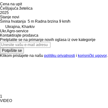
Cena na upit
Češljajuća žetelica
2025
Stanje
novi
Širina hvatanja
5 m
Radna brzina
9 km/h
Ukrajina, Kharkiv
Ukr.Agro-service
Kontaktirajte prodavca
Pretplatite se na primanje novih oglasa iz ove kategorije
Potpišite se
Klikom pristajete na našu
politiku privatnosti
i
korisnički ugovor
.
1
VIDEO