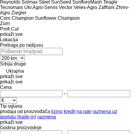
Reynolds
Solmax Steel
SunSeed
SunfloroMash
Teagle
Tecnomais
Ukr.Agro-Servis
Vector
Veles-Agro
Zaffrani
Zhniv-
Agro
Ziegler
Corn Champion
Sunflower Champion
Zürn
Profi Cut
prikaži sve
Lokacija
Pretraga po radijusu
Srbija
druge
Ukrajina
prikaži sve
prikaži sve
Cena
–
Tip oglasa
prodaja
od proizvođača
lizing
kredit
na rate
razmena uz
doplatu (trade-in)
razmena
prikaži sve
Godina proizvodnje
–