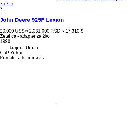
za žito
7
John Deere 925F Lexion
20.000 US$
≈ 2.031.000 RSD
≈ 17.310 €
Žetelica - adapter za žito
1998
Ukrajina, Uman
ChP Yuhno
Kontaktirajte prodavca