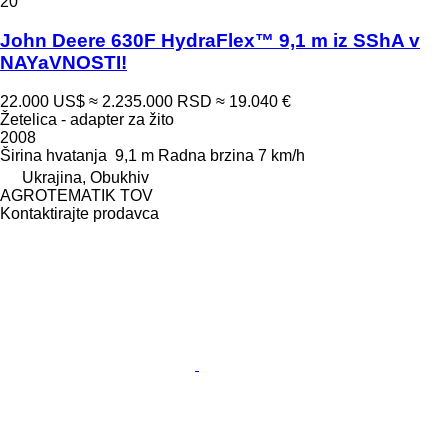
20
John Deere 630F HydraFlex™ 9,1 m iz SShA v
NAYaVNOSTI!
22.000 US$
≈ 2.235.000 RSD
≈ 19.040 €
Žetelica - adapter za žito
2008
Širina hvatanja
9,1 m
Radna brzina
7 km/h
Ukrajina, Obukhiv
AGROTEMATIK TOV
Kontaktirajte prodavca