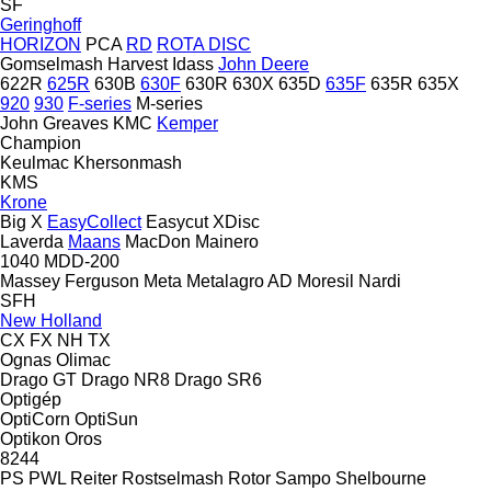
SF
Geringhoff
HORIZON
PCA
RD
ROTA DISC
Gomselmash
Harvest
Idass
John Deere
622R
625R
630B
630F
630R
630X
635D
635F
635R
635X
920
930
F-series
M-series
John Greaves
KMC
Kemper
Champion
Keulmac
Khersonmash
KMS
Krone
Big X
EasyCollect
Easycut
XDisc
Laverda
Maans
MacDon
Mainero
1040
MDD-200
Massey Ferguson
Meta
Metalagro AD
Moresil
Nardi
SFH
New Holland
CX
FX
NH
TX
Ognas
Olimac
Drago GT
Drago NR8
Drago SR6
Optigép
OptiCorn
OptiSun
Optikon
Oros
8244
PS
PWL
Reiter
Rostselmash
Rotor
Sampo
Shelbourne