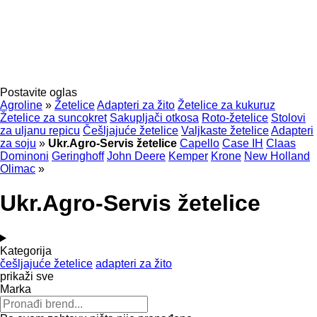
Postavite oglas
Agroline
»
Žetelice
Adapteri za žito
Žetelice za kukuruz
Žetelice za suncokret
Sakupljači otkosa
Roto-žetelice
Stolovi
za uljanu repicu
Češljajuće žetelice
Valjkaste žetelice
Adapteri
za soju
»
Ukr.Agro-Servis žetelice
Capello
Case IH
Claas
Dominoni
Geringhoff
John Deere
Kemper
Krone
New Holland
Olimac
»
Ukr.Agro-Servis žetelice
Kategorija
češljajuće žetelice
adapteri za žito
prikaži sve
Marka