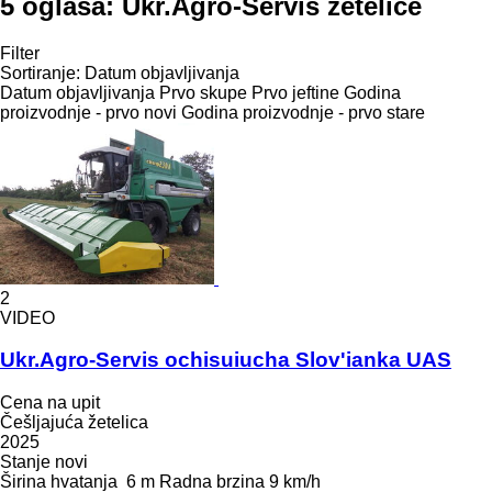
5 oglasa:
Ukr.Agro-Servis žetelice
Filter
Sortiranje
:
Datum objavljivanja
Datum objavljivanja
Prvo skupe
Prvo jeftine
Godina
proizvodnje - prvo novi
Godina proizvodnje - prvo stare
2
VIDEO
Ukr.Agro-Servis ochisuiucha Slov'ianka UAS
Cena na upit
Češljajuća žetelica
2025
Stanje
novi
Širina hvatanja
6 m
Radna brzina
9 km/h