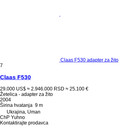
Claas F530 adapter za žito
7
Claas F530
29.000 US$
≈ 2.946.000 RSD
≈ 25.100 €
Žetelica - adapter za žito
2004
Širina hvatanja
9 m
Ukrajina, Uman
ChP Yuhno
Kontaktirajte prodavca