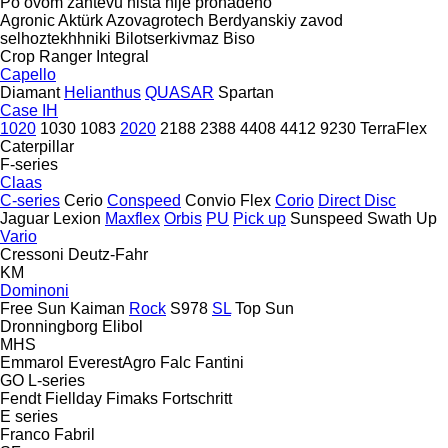
Po ovom zahtevu ništa nije pronađeno
Agronic
Aktürk
Azovagrotech
Berdyanskiy zavod
selhoztekhhniki
Bilotserkivmaz
Biso
Crop Ranger
Integral
Capello
Diamant
Helianthus
QUASAR
Spartan
Case IH
1020
1030
1083
2020
2188
2388
4408
4412
9230
TerraFlex
Caterpillar
F-series
Claas
C-series
Cerio
Conspeed
Convio Flex
Corio
Direct Disc
Jaguar
Lexion
Maxflex
Orbis
PU
Pick up
Sunspeed
Swath Up
Vario
Cressoni
Deutz-Fahr
KM
Dominoni
Free Sun
Kaiman
Rock
S978
SL
Top Sun
Dronningborg
Elibol
MHS
Emmarol
EverestAgro
Falc
Fantini
GO
L-series
Fendt
Fiellday
Fimaks
Fortschritt
E series
Franco Fabril