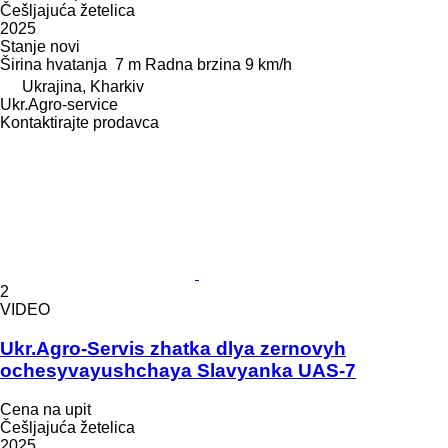
Češljajuća žetelica
2025
Stanje
novi
Širina hvatanja
7 m
Radna brzina
9 km/h
Ukrajina, Kharkiv
Ukr.Agro-service
Kontaktirajte prodavca
2
VIDEO
Ukr.Agro-Servis zhatka dlya zernovyh
ochesyvayushchaya Slavyanka UAS-7
Cena na upit
Češljajuća žetelica
2025