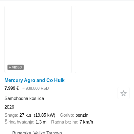
VIDEO
Mercury Agro and Co Hulk
7.999 €
≈ 938.800 RSD
Samohodna kosilica
2026
Snaga
27 k.s. (19.85 kW)
Gorivo
benzin
Širina hvatanja
1,3 m
Radna brzina
7 km/h
Bugarska, Veliko Tarnovo