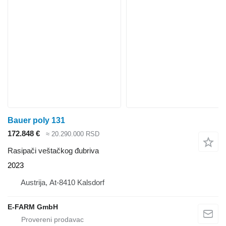
Bauer poly 131
172.848 €
≈ 20.290.000 RSD
Rasipači veštačkog đubriva
2023
Austrija, At-8410 Kalsdorf
E-FARM GmbH