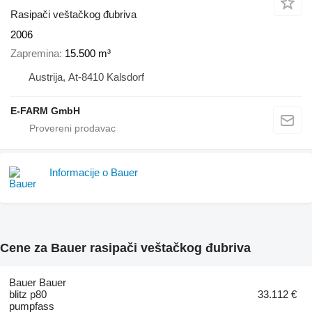
Rasipači veštačkog đubriva
2006
Zapremina
15.500 m³
Austrija, At-8410 Kalsdorf
E-FARM GmbH
Informacije o Bauer
Cene za Bauer rasipači veštačkog đubriva
Bauer Bauer
blitz p80
33.112 €
pumpfass