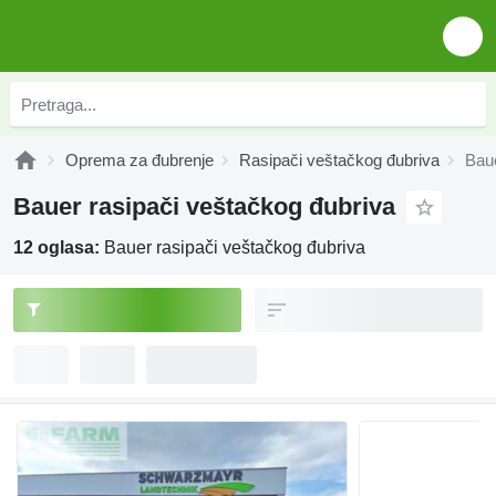
Oprema za đubrenje
Rasipači veštačkog đubriva
Baue
Bauer rasipači veštačkog đubriva
12 oglasa:
Bauer rasipači veštačkog đubriva