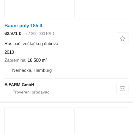
Bauer poly 185 tl
62.971 €
≈ 7.390.000 RSD
Rasipači veštačkog đubriva
2010
Zapremina
18.500 m³
Nemačka, Hamburg
E-FARM GmbH