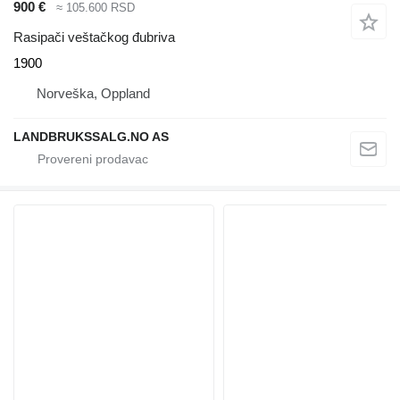
900 €
≈ 105.600 RSD
Rasipači veštačkog đubriva
1900
Norveška, Oppland
LANDBRUKSSALG.NO AS