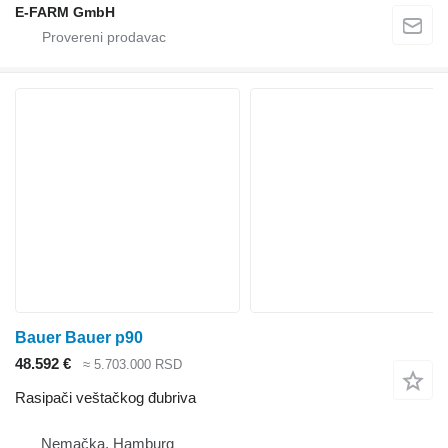
E-FARM GmbH
Bauer Bauer p90
48.592 €
≈ 5.703.000 RSD
Rasipači veštačkog đubriva
Nemačka, Hamburg