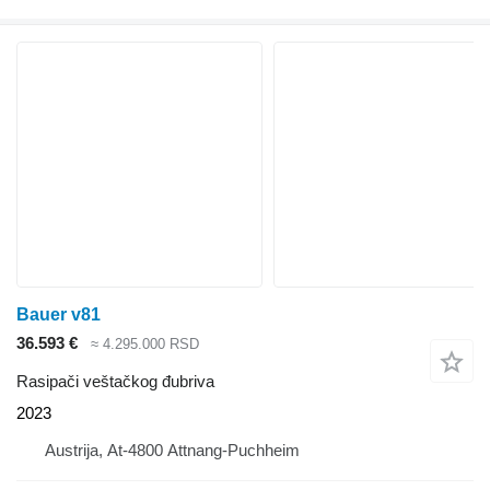
Bauer v81
36.593 €
≈ 4.295.000 RSD
Rasipači veštačkog đubriva
2023
Austrija, At-4800 Attnang-Puchheim