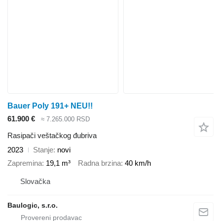
Bauer Poly 191+ NEU!!
61.900 €
≈ 7.265.000 RSD
Rasipači veštačkog đubriva
2023
Stanje
novi
Zapremina
19,1 m³
Radna brzina
40 km/h
Slovačka
Baulogic, s.r.o.