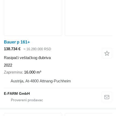
Bauer p 161+
138.734 €
≈ 16.280.000 RSD
Rasipači veštačkog đubriva
2022
Zapremina
16.000 m³
Austrija, At-4800 Attnang-Puchheim
E-FARM GmbH