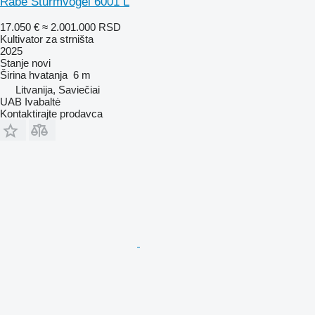
Rabe Sturmvogel 6001 L
17.050 €
≈ 2.001.000 RSD
Kultivator za strništa
2025
Stanje
novi
Širina hvatanja
6 m
Litvanija, Saviečiai
UAB Ivabaltė
Kontaktirajte prodavca