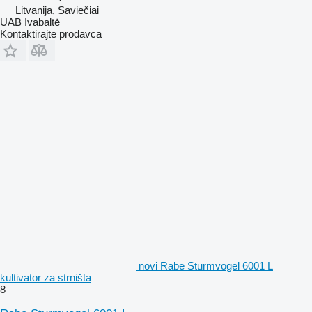
Litvanija, Saviečiai
UAB Ivabaltė
Kontaktirajte prodavca
novi Rabe Sturmvogel 6001 L
kultivator za strništa
8