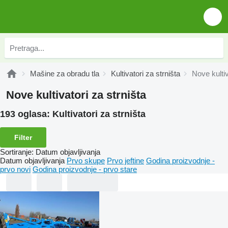
Mašine za obradu tla
Kultivatori za strništa
Nove kultiv
Nove kultivatori za strništa
193 oglasa:
Kultivatori za strništa
Filter
Sortiranje
:
Datum objavljivanja
Datum objavljivanja
Prvo skupe
Prvo jeftine
Godina proizvodnje -
prvo novi
Godina proizvodnje - prvo stare