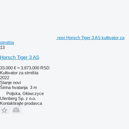
novi Horsch Tiger 3 AS kultivator za
strništa
13
Horsch Tiger 3 AS
33.000 €
≈ 3.873.000 RSD
Kultivator za strništa
2022
Stanje
novi
Širina hvatanja
3 m
Poljska, Główczyce
Ulenberg Sp. z o.o.
Kontaktirajte prodavca