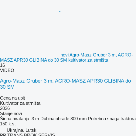
novi Agro-Masz Gruber 3 m, AGRO-
MASZ APR30 GLIBINA do 30 SM kultivator za strništa
16
VIDEO
Agro-Masz Gruber 3 m, AGRO-MASZ APR30 GLIBINA do
30 SM
Cena na upit
Kultivator za strništa
2026
Stanje
novi
Širina hvatanja
3 m
Dubina obrade
300 mm
Potrebna snaga traktora
150 k.s.
Ukrajina, Lutsk
PP TRANS BROK SERVIS