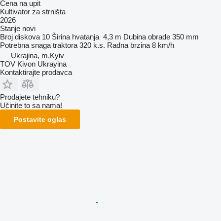
Cena na upit
Kultivator za strništa
2026
Stanje
novi
Broj diskova
10
Širina hvatanja
4,3 m
Dubina obrade
350 mm
Potrebna snaga traktora
320 k.s.
Radna brzina
8 km/h
Ukrajina, m.Kyiv
TOV Kivon Ukrayina
Kontaktirajte prodavca
Prodajete tehniku?
Učinite to sa nama!
Postavite oglas