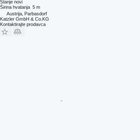
Stanje
novi
Širina hvatanja
5 m
Austrija, Parbasdorf
Katzler GmbH & Co.KG
Kontaktirajte prodavca