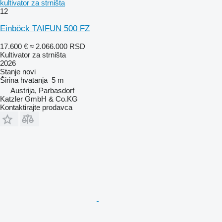
kultivator za strništa
12
Einböck TAIFUN 500 FZ
17.600 €
≈ 2.066.000 RSD
Kultivator za strništa
2026
Stanje
novi
Širina hvatanja
5 m
Austrija, Parbasdorf
Katzler GmbH & Co.KG
Kontaktirajte prodavca