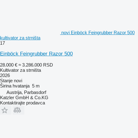
novi Einböck Feingrubber Razor 500
kultivator za strništa
17
Einböck Feingrubber Razor 500
28.000 €
≈ 3.286.000 RSD
Kultivator za strništa
2026
Stanje
novi
Širina hvatanja
5 m
Austrija, Parbasdorf
Katzler GmbH & Co.KG
Kontaktirajte prodavca