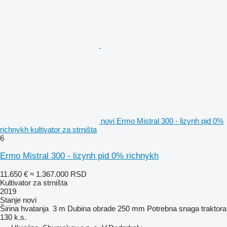
novi Ermo Mistral 300 - lizynh pid 0%
richnykh kultivator za strništa
6
Ermo Mistral 300 - lizynh pid 0% richnykh
11.650 €
≈ 1.367.000 RSD
Kultivator za strništa
2019
Stanje
novi
Širina hvatanja
3 m
Dubina obrade
250 mm
Potrebna snaga traktora
130 k.s.