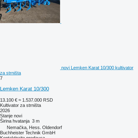
novi Lemken Karat 10/300 kultivator
za strništa
7
Lemken Karat 10/300
13.100 €
≈ 1.537.000 RSD
Kultivator za strništa
2026
Stanje
novi
Širina hvatanja
3 m
Nemačka, Hess. Oldendorf
Buchheister Technik GmbH
Kontaktirajte prodavca