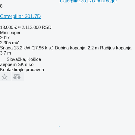
Caterpillar 301.7D mini bager
8
Caterpillar 301.7D
18.000 €
≈ 2.112.000 RSD
Mini bager
2017
2.305 m/č
Snaga
13.2 kW (17.96 k.s.)
Dubina kopanja
2,2 m
Radijus kopanja
3,7 m
Slovačka, Košice
Zeppelin SK s.r.o
Kontaktirajte prodavca