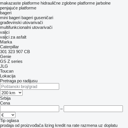
makazaste platforme
hidraulične zglobne platforme
jarbolne
penjajuće platforme
bageri
mini bageri
bageri guseničari
građevinski utovarivači
multifunkcionalni utovarivači
valjci
valjci za asfalt
Marka
Caterpillar
301
323
907
CB
Genie
GS
Z series
JLG
Toucan
Lokacija
Pretraga po radijusu
Srbija
Cena
–
Tip oglasa
prodaja
od proizvođača
lizing
kredit
na rate
razmena uz doplatu