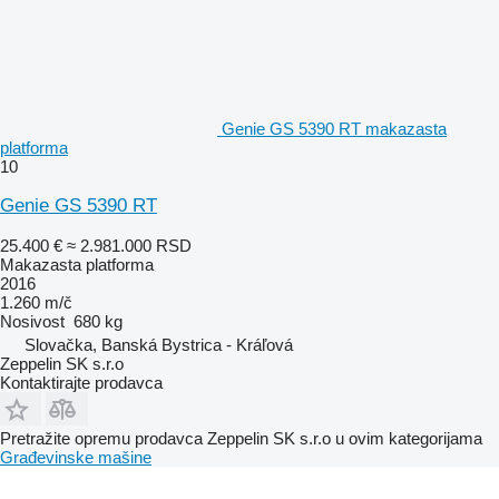
Genie GS 5390 RT makazasta
platforma
10
Genie GS 5390 RT
25.400 €
≈ 2.981.000 RSD
Makazasta platforma
2016
1.260 m/č
Nosivost
680 kg
Slovačka, Banská Bystrica - Kráľová
Zeppelin SK s.r.o
Kontaktirajte prodavca
Pretražite opremu prodavca Zeppelin SK s.r.o u ovim kategorijama
Građevinske mašine