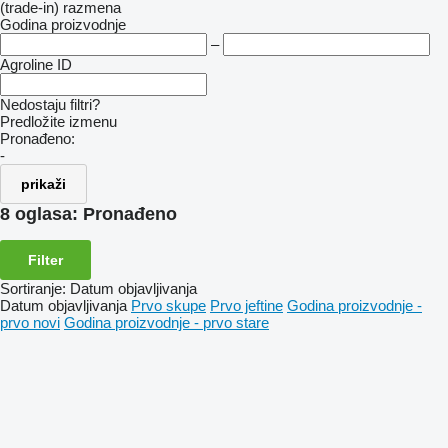
(trade-in)
razmena
Godina proizvodnje
–
Agroline ID
Nedostaju filtri?
Predložite izmenu
Pronađeno:
-
prikaži
8 oglasa:
Pronađeno
Filter
Sortiranje
:
Datum objavljivanja
Datum objavljivanja
Prvo skupe
Prvo jeftine
Godina proizvodnje -
prvo novi
Godina proizvodnje - prvo stare