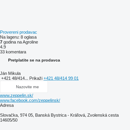
Provereni prodavac
Na lageru:
8 oglasa
7
godina na Agroline
4.9
33 komentara
Pretplatite se na prodavca
Ján Mikula
+421 48/414...
Prikaži
+421 48/414 99 01
Nazovite me
www.zeppelin.sk/
www.facebook.com/zeppelinsk/
Adresa
Slovačka, 974 05, Banská Bystrica - Kráľová, Zvolenská cesta
14605/50