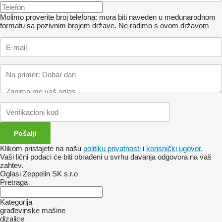
Molimo proverite broj telefona: mora biti naveden u međunarodnom
formatu sa pozivnim brojem države.
Ne radimo s ovom državom
Klikom pristajete na našu
politiku privatnosti
i
korisnički ugovor
.
Vaši lični podaci će biti obrađeni u svrhu davanja odgovora na vaš
zahtev.
Oglasi Zeppelin SK s.r.o
Pretraga
Kategorija
građevinske mašine
dizalice