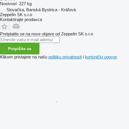
Nosivost
227 kg
Slovačka, Banská Bystrica - Kráľová
Zeppelin SK s.r.o
Kontaktirajte prodavca
Pretplatite se na nove objave od Zeppelin SK s.r.o
Potpišite se
Klikom pristajete na našu
politiku privatnosti
i
korisnički ugovor
.