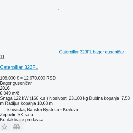
Caterpillar 323FL bager guseničar
11
Caterpillar 323FL
108.000 €
≈ 12.670.000 RSD
Bager guseničar
2016
8.049 m/č
Snaga
122 kW (166 k.s.)
Nosivost
23.100 kg
Dubina kopanja
7,58
m
Radijus kopanja
10,68 m
Slovačka, Banská Bystrica - Kráľová
Zeppelin SK s.r.o
Kontaktirajte prodavca