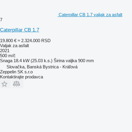
Caterpillar CB 1.7 valjak za asfalt
7
Caterpillar CB 1.7
19.800 €
≈ 2.324.000 RSD
Valjak za asfalt
2021
500 m/č
Snaga
18.4 kW (25.03 k.s.)
Širina valjka
900 mm
Slovačka, Banská Bystrica - Kráľová
Zeppelin SK s.r.o
Kontaktirajte prodavca