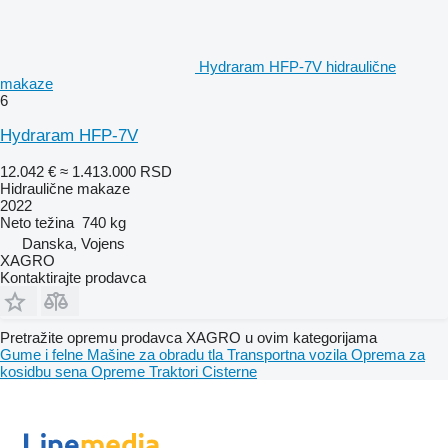
Hydraram HFP-7V hidraulične
makaze
6
Hydraram HFP-7V
12.042 €
≈ 1.413.000 RSD
Hidraulične makaze
2022
Neto težina
740 kg
Danska, Vojens
XAGRO
Kontaktirajte prodavca
Pretražite opremu prodavca XAGRO u ovim kategorijama
Gume i felne
Mašine za obradu tla
Transportna vozila
Oprema za
kosidbu sena
Opreme
Traktori
Cisterne