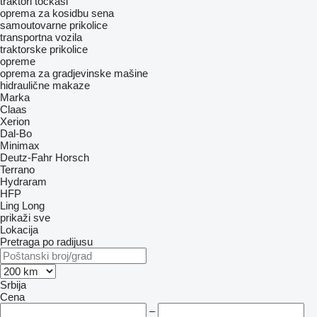
traktori točkaši
oprema za kosidbu sena
samoutovarne prikolice
transportna vozila
traktorske prikolice
opreme
oprema za gradjevinske mašine
hidraulične makaze
Marka
Claas
Xerion
Dal-Bo
Minimax
Deutz-Fahr
Horsch
Terrano
Hydraram
HFP
Ling Long
prikaži sve
Lokacija
Pretraga po radijusu
Srbija
Cena
–