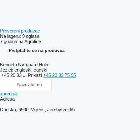
Provereni prodavac
Na lageru:
9 oglasa
7
godina na Agroline
Pretplatite se na prodavca
Kenneth Nørgaard Holm
Jezici:
engleski, danski
+45 20 33 ...
Prikaži
+45 20 33 75 95
Nazovite me
xagro.dk
Adresa
Danska, 6500, Vojens, Jernhytvej 65