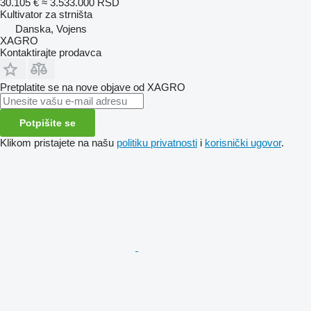
30.105 €
≈ 3.533.000 RSD
Kultivator za strništa
Danska, Vojens
XAGRO
Kontaktirajte prodavca
Pretplatite se na nove objave od XAGRO
Potpišite se
Klikom pristajete na našu
politiku privatnosti
i
korisnički ugovor
.