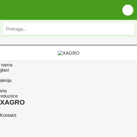
 nama
glasi
lerija
arta
reduzeće
XAGRO
Kontakti