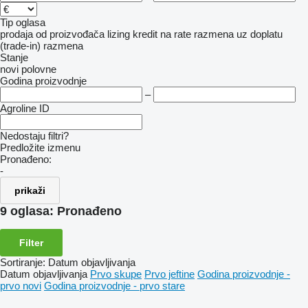
Tip oglasa
prodaja
od proizvođača
lizing
kredit
na rate
razmena uz doplatu
(trade-in)
razmena
Stanje
novi
polovne
Godina proizvodnje
–
Agroline ID
Nedostaju filtri?
Predložite izmenu
Pronađeno:
-
prikaži
9 oglasa:
Pronađeno
Filter
Sortiranje
:
Datum objavljivanja
Datum objavljivanja
Prvo skupe
Prvo jeftine
Godina proizvodnje -
prvo novi
Godina proizvodnje - prvo stare