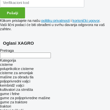
Klikom pristajete na našu
politiku privatnosti
i
korisnički ugovor
.
Vaši lični podaci će biti obrađeni u svrhu davanja odgovora na vaš
zahtev.
Oglasi XAGRO
Pretraga
Kategorija
cisterne
poluprikolice cisterne
cisterne za amonijak
mašine za obradu tla
poljoprivredni valjci
kembridž valjci
kultivatori za strništa
gume i felne
gume za poljoprivredne mašine
gume za traktore
traktori