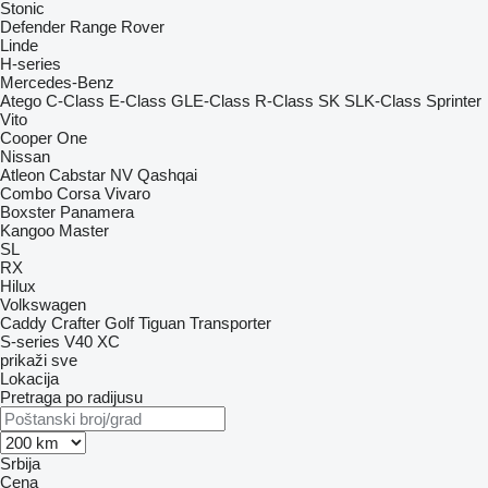
Stonic
Defender
Range Rover
Linde
H-series
Mercedes-Benz
Atego
C-Class
E-Class
GLE-Class
R-Class
SK
SLK-Class
Sprinter
Vito
Cooper
One
Nissan
Atleon
Cabstar
NV
Qashqai
Combo
Corsa
Vivaro
Boxster
Panamera
Kangoo
Master
SL
RX
Hilux
Volkswagen
Caddy
Crafter
Golf
Tiguan
Transporter
S-series
V40
XC
prikaži sve
Lokacija
Pretraga po radijusu
Srbija
Cena