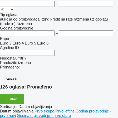
–
Tip oglasa
aukcija
od proizvođača
lizing
kredit
na rate
razmena uz doplatu
(trade-in)
razmena
Godina proizvodnje
–
Евро
Euro 3
Euro 4
Euro 5
Euro 6
Agroline ID
Nedostaju filtri?
Predložite izmenu
Pronađeno:
-
prikaži
126 oglasa:
Pronađeno
Filter
Sortiranje
:
Datum objavljivanja
Datum objavljivanja
Prvo skupe
Prvo jeftine
Godina proizvodnje -
prvo novi
Godina proizvodnje - prvo stare