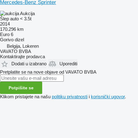
Mercedes-Benz Sprinter
Aukcija
Šlep auto < 3.5t
2014
170.296 km
Euro 6
Gorivo
dizel
Belgija, Lokeren
VAVATO BVBA
Kontaktirajte prodavca
Dodati u izabrano
Uporediti
Pretplatite se na nove objave od VAVATO BVBA
Potpišite se
Klikom pristajete na našu
politiku privatnosti
i
korisnički ugovor
.