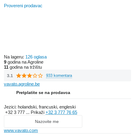
Provereni prodavac
Na lageru:
126 oglasa
9
godina na Agroline
11
godina na tržištu
3.1
933 komentara
vavato.agroline.be
Pretplatite se na prodavca
Jezici:
holandski, francuski, engleski
+32 3 777 ...
Prikaži
+32 3 777 76 65
Nazovite me
www.vavato.com