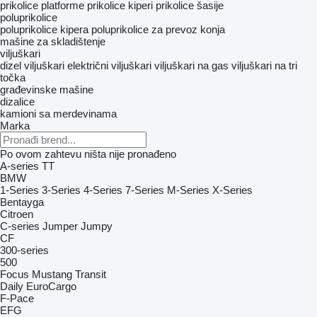
prikolice platforme
prikolice kiperi
prikolice šasije
poluprikolice
poluprikolice kipera
poluprikolice za prevoz konja
mašine za skladištenje
viljuškari
dizel viljuškari
električni viljuškari
viljuškari na gas
viljuškari na tri
točka
građevinske mašine
dizalice
kamioni sa merdevinama
Marka
Po ovom zahtevu ništa nije pronađeno
A-series
TT
BMW
1-Series
3-Series
4-Series
7-Series
M-Series
X-Series
Bentayga
Citroen
C-series
Jumper
Jumpy
CF
300-series
500
Focus
Mustang
Transit
Daily
EuroCargo
F-Pace
EFG