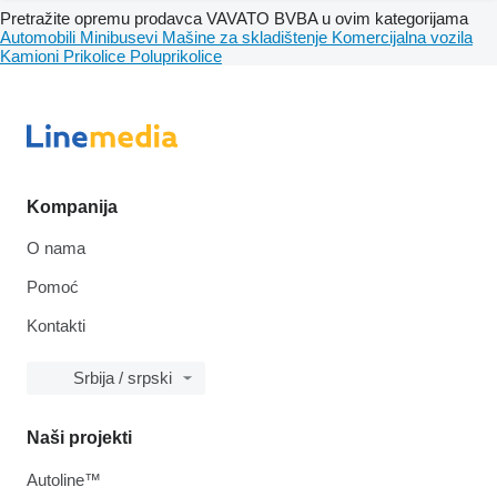
Pretražite opremu prodavca VAVATO BVBA u ovim kategorijama
Automobili
Minibusevi
Mašine za skladištenje
Komercijalna vozila
Kamioni
Prikolice
Poluprikolice
Kompanija
O nama
Pomoć
Kontakti
Srbija / srpski
Naši projekti
Autoline™