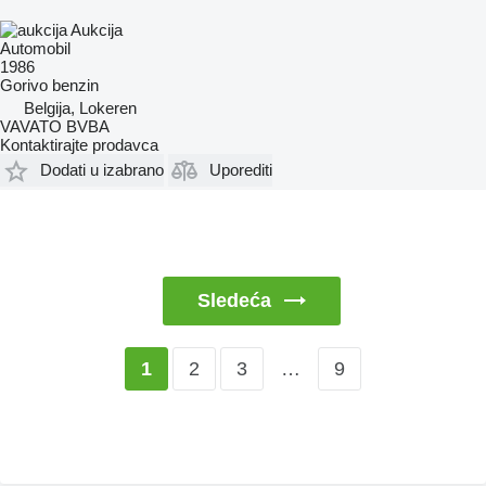
Aukcija
Automobil
1986
Gorivo
benzin
Belgija, Lokeren
VAVATO BVBA
Kontaktirajte prodavca
Dodati u izabrano
Uporediti
Sledeća
2
3
…
9
1