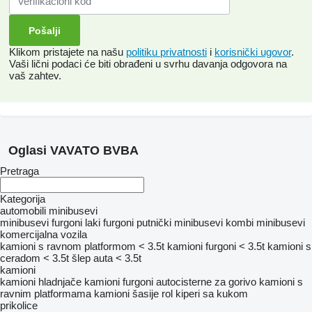
Klikom pristajete na našu
politiku privatnosti
i
korisnički ugovor
.
Vaši lični podaci će biti obrađeni u svrhu davanja odgovora na
vaš zahtev.
Oglasi VAVATO BVBA
Pretraga
Kategorija
automobili
minibusevi
minibusevi furgoni
laki furgoni
putnički minibusevi
kombi minibusevi
komercijalna vozila
kamioni s ravnom platformom < 3.5t
kamioni furgoni < 3.5t
kamioni s
ceradom < 3.5t
šlep auta < 3.5t
kamioni
kamioni hladnjače
kamioni furgoni
autocisterne za gorivo
kamioni s
ravnim platformama
kamioni šasije
rol kiperi sa kukom
prikolice