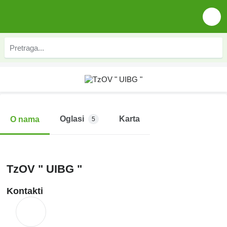
Oglasi
Karta
O nama
5
TzOV " UIBG "
Kontakti