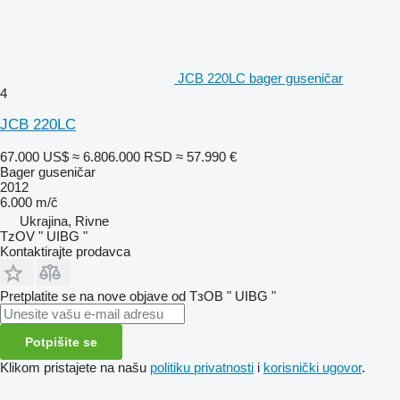
JCB 220LC bager guseničar
4
JCB 220LC
67.000 US$
≈ 6.806.000 RSD
≈ 57.990 €
Bager guseničar
2012
6.000 m/č
Ukrajina, Rivne
TzOV " UIBG "
Kontaktirajte prodavca
Pretplatite se na nove objave od ТзОВ " UIBG "
Potpišite se
Klikom pristajete na našu
politiku privatnosti
i
korisnički ugovor
.