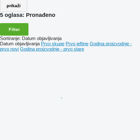
prikaži
5 oglasa:
Pronađeno
Filter
Sortiranje
:
Datum objavljivanja
Datum objavljivanja
Prvo skupe
Prvo jeftine
Godina proizvodnje -
prvo novi
Godina proizvodnje - prvo stare