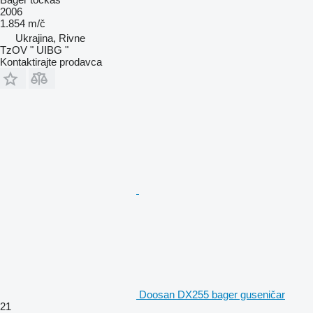
2006
1.854 m/č
Ukrajina, Rivne
TzOV " UIBG "
Kontaktirajte prodavca
Doosan DX255 bager guseničar
21