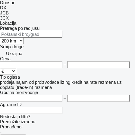
Doosan
DX
JCB
3CX
Lokacija
Pretraga po radijusu
Srbija
druge
Ukrajina
Cena
–
Tip oglasa
prodaja
najam
od proizvođača
lizing
kredit
na rate
razmena uz
doplatu (trade-in)
razmena
Godina proizvodnje
–
Agroline ID
Nedostaju filtri?
Predložite izmenu
Pronađeno:
-