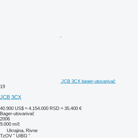
JCB 3CX bager-utovarivač
19
JCB 3CX
40.900 US$
≈ 4.154.000 RSD
≈ 35.400 €
Bager-utovarivač
2006
9.000 m/č
Ukrajina, Rivne
TzOV " UIBG "