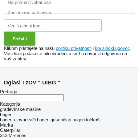
Klikom pristajete na našu
politiku privatnosti
i
korisnički ugovor
.
Vaši lični podaci će biti obrađeni u svrhu davanja odgovora na
vaš zahtev.
Oglasi TzOV " UIBG "
Pretraga
Kategorija
građevinske mašine
bageri
bageri-utovarivači
bageri guseničari
bageri točkaši
Marka
Caterpillar
313
M-series