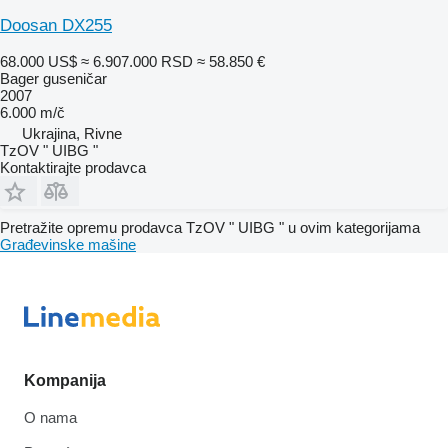
Doosan DX255
68.000 US$
≈ 6.907.000 RSD
≈ 58.850 €
Bager guseničar
2007
6.000 m/č
Ukrajina, Rivne
TzOV " UIBG "
Kontaktirajte prodavca
Pretražite opremu prodavca TzOV " UIBG " u ovim kategorijama
Građevinske mašine
Kompanija
O nama