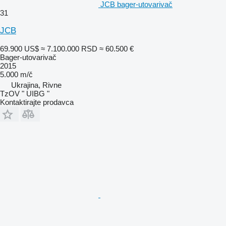
JCB bager-utovarivač
31
JCB
69.900 US$
≈ 7.100.000 RSD
≈ 60.500 €
Bager-utovarivač
2015
5.000 m/č
Ukrajina, Rivne
TzOV " UIBG "
Kontaktirajte prodavca