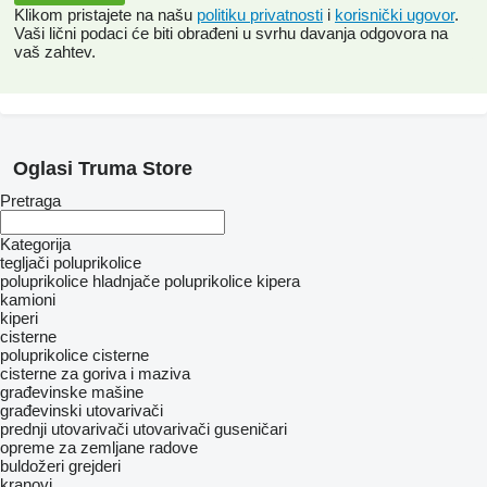
Klikom pristajete na našu
politiku privatnosti
i
korisnički ugovor
.
Vaši lični podaci će biti obrađeni u svrhu davanja odgovora na
vaš zahtev.
Oglasi Truma Store
Pretraga
Kategorija
tegljači
poluprikolice
poluprikolice hladnjače
poluprikolice kipera
kamioni
kiperi
cisterne
poluprikolice cisterne
cisterne za goriva i maziva
građevinske mašine
građevinski utovarivači
prednji utovarivači
utovarivači guseničari
opreme za zemljane radove
buldožeri
grejderi
kranovi