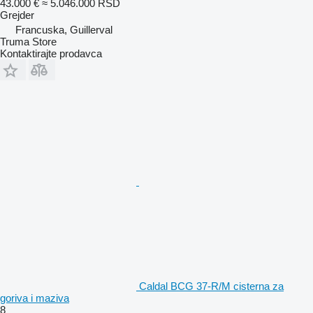
43.000 €
≈ 5.046.000 RSD
Grejder
Francuska, Guillerval
Truma Store
Kontaktirajte prodavca
Caldal BCG 37-R/M cisterna za
goriva i maziva
8