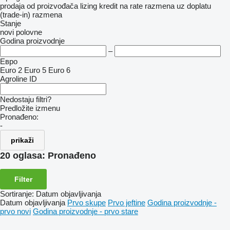
prodaja
od proizvođača
lizing
kredit
na rate
razmena uz doplatu
(trade-in)
razmena
Stanje
novi
polovne
Godina proizvodnje
–
Евро
Euro 2
Euro 5
Euro 6
Agroline ID
Nedostaju filtri?
Predložite izmenu
Pronađeno:
-
prikaži
20 oglasa:
Pronađeno
Filter
Sortiranje
:
Datum objavljivanja
Datum objavljivanja
Prvo skupe
Prvo jeftine
Godina proizvodnje -
prvo novi
Godina proizvodnje - prvo stare