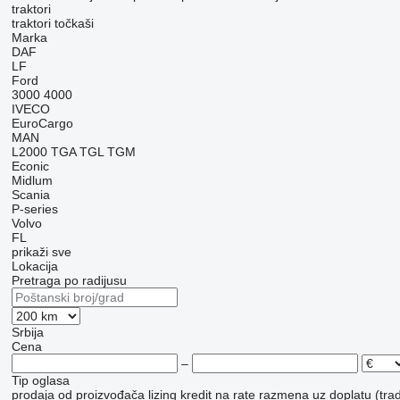
traktori
traktori točkaši
Marka
DAF
LF
Ford
3000
4000
IVECO
EuroCargo
MAN
L2000
TGA
TGL
TGM
Econic
Midlum
Scania
P-series
Volvo
FL
prikaži sve
Lokacija
Pretraga po radijusu
Srbija
Cena
–
Tip oglasa
prodaja
od proizvođača
lizing
kredit
na rate
razmena uz doplatu (trad