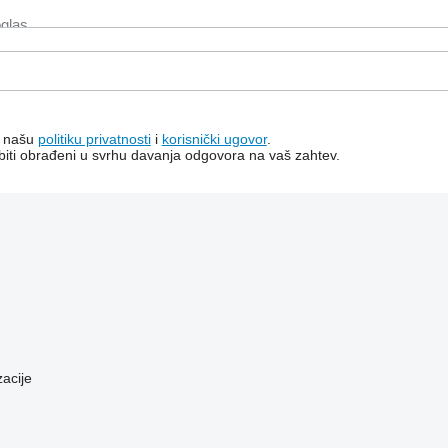
a našu
politiku privatnosti
i
korisnički ugovor
.
e biti obrađeni u svrhu davanja odgovora na vaš zahtev.
zacije