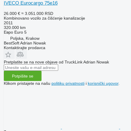
IVECO Eurocargo 75e16
26.000 €
≈ 3.051.000 RSD
Kombinovano vozilo za čišćenje kanalizacije
2011
320.000 km
Евро
Euro 5
Poljska, Krakow
BestSoft Adrian Nowak
Kontaktirajte prodavca
Pretplatite se na nove objave od TruckLink Adrian Nowak
Potpišite se
Klikom pristajete na našu
politiku privatnosti
i
korisnički ugovor
.