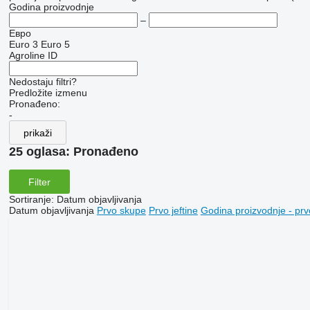
Godina proizvodnje
–
Евро
Euro 3
Euro 5
Agroline ID
Nedostaju filtri?
Predložite izmenu
Pronađeno:
-
prikaži
25 oglasa:
Pronađeno
Filter
Sortiranje
:
Datum objavljivanja
Datum objavljivanja
Prvo skupe
Prvo jeftine
Godina proizvodnje - prv