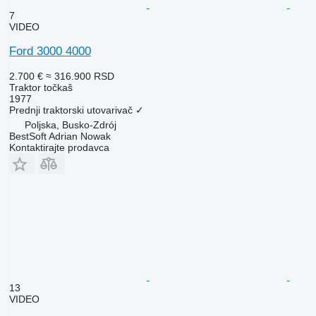
7
VIDEO
Ford 3000 4000
2.700 €
≈ 316.900 RSD
Traktor točkaš
1977
Prednji traktorski utovarivač
✓
Poljska, Busko-Zdrój
BestSoft Adrian Nowak
Kontaktirajte prodavca
13
VIDEO