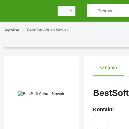
Agroline
BestSoft Adrian Nowak
O nama
BestSof
Kontakti