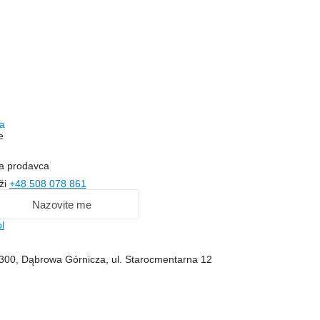
c
a
e
na prodavca
ži
+48 508 078 861
Nazovite me
l
1-300, Dąbrowa Górnicza, ul. Starocmentarna 12