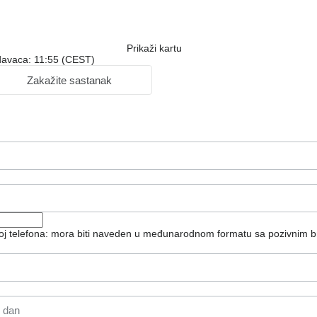
Prikaži kartu
davaca: 11:55 (CEST)
Zakažite sastanak
roj telefona: mora biti naveden u međunarodnom formatu sa pozivnim b