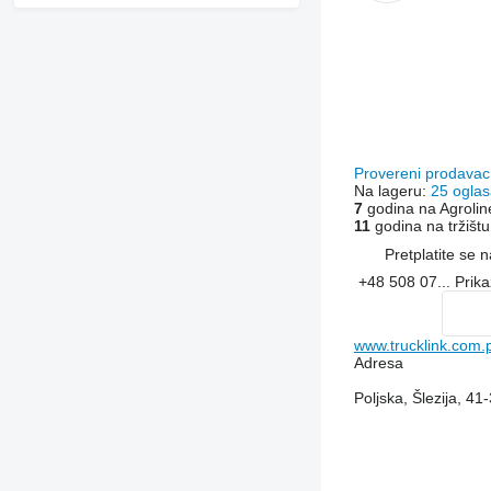
Provereni prodava
Na lageru:
25 oglas
7
godina na Agrolin
11
godina na tržištu
Pretplatite se 
+48 508 07...
Prika
www.trucklink.com.p
Adresa
Poljska, Šlezija, 4