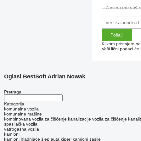
Klikom pristajete n
Vaši lični podaci ć
Oglasi BestSoft Adrian Nowak
Pretraga
Kategorija
komunalna vozila
komunalne mašine
kombinovana vozila za čišćenje kanalizacije
vozila za čišćenje kanali
spasilačka vozila
vatrogasna vozila
kamioni
kamioni hladnjače
šlep auta
kiperi
kamioni šasije