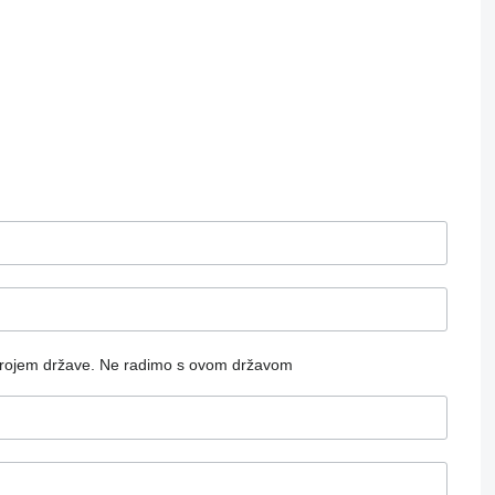
rojem države.
Ne radimo s ovom državom