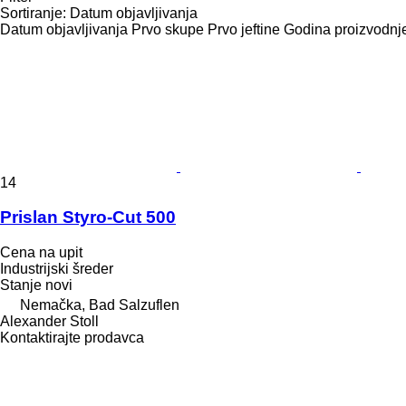
Sortiranje
:
Datum objavljivanja
Datum objavljivanja
Prvo skupe
Prvo jeftine
Godina proizvodnje
14
Prislan Styro-Cut 500
Cena na upit
Industrijski šreder
Stanje
novi
Nemačka, Bad Salzuflen
Alexander Stoll
Kontaktirajte prodavca