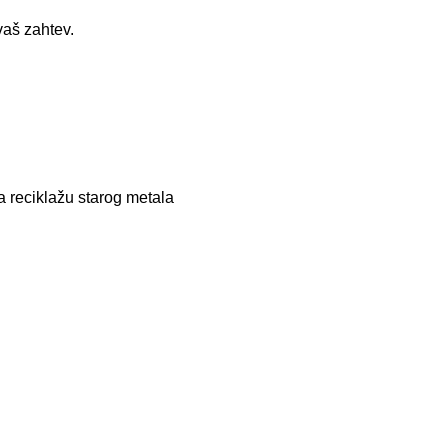
vaš zahtev.
 reciklažu starog metala