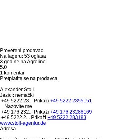
Provereni prodavac
Na lageru:
53 oglasa
3
godine na Agroline
5.0
1 komentar
Pretplatite se na prodavca
Alexander Stoll
Jezici:
nemački
+49 5222 23...
Prikaži
+49 5222 2355151
Nazovite me
+49 176 232...
Prikaži
+49 176 23288169
+49 5222 2...
Prikaži
+49 5222 283183
www.stoll-agentur.de
Adresa