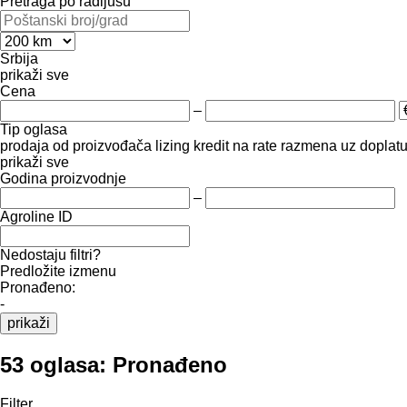
Pretraga po radijusu
Srbija
prikaži sve
Cena
–
Tip oglasa
prodaja
od proizvođača
lizing
kredit
na rate
razmena uz doplatu 
prikaži sve
Godina proizvodnje
–
Agroline ID
Nedostaju filtri?
Predložite izmenu
Pronađeno:
-
prikaži
53 oglasa:
Pronađeno
Filter