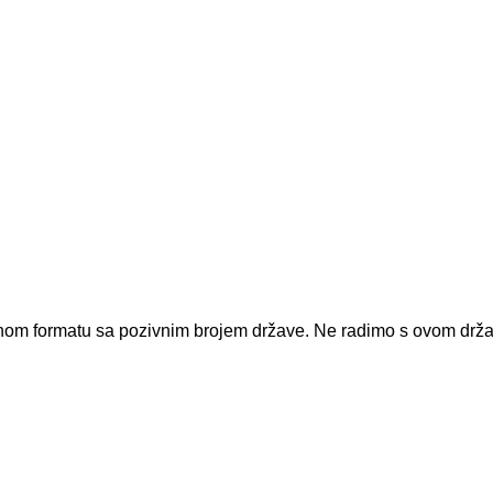
dnom formatu sa pozivnim brojem države.
Ne radimo s ovom drž