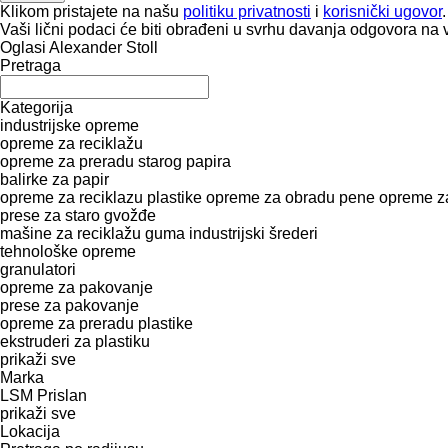
Klikom pristajete na našu
politiku privatnosti
i
korisnički ugovor
.
Vaši lični podaci će biti obrađeni u svrhu davanja odgovora na 
Oglasi Alexander Stoll
Pretraga
Kategorija
industrijske opreme
opreme za reciklažu
opreme za preradu starog papira
balirke za papir
opreme za reciklazu plastike
opreme za obradu pene
opreme za
prese za staro gvožđe
mašine za reciklažu guma
industrijski šrederi
tehnološke opreme
granulatori
opreme za pakovanje
prese za pakovanje
opreme za preradu plastike
ekstruderi za plastiku
prikaži sve
Marka
LSM
Prislan
prikaži sve
Lokacija