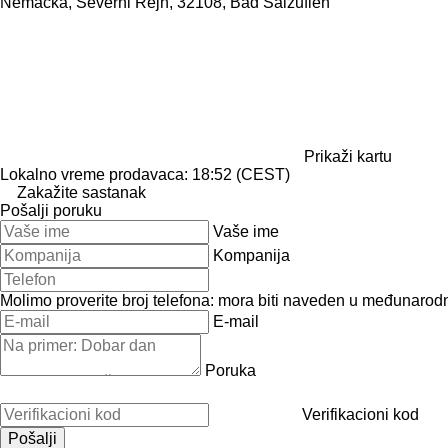
Nemačka, Severni Rejn, 32108, Bad Salzuflen
Prikaži kartu
Lokalno vreme prodavaca: 18:52 (CEST)
Zakažite sastanak
Pošalji poruku
Vaše ime
Kompanija
Molimo proverite broj telefona: mora biti naveden u međunaro
E-mail
Poruka
Verifikacioni kod