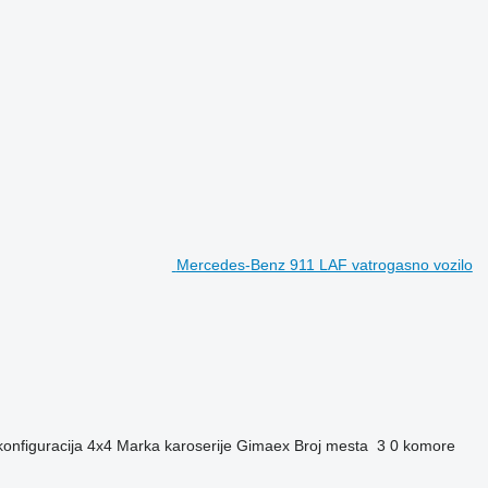
Mercedes-Benz 911 LAF vatrogasno vozilo
onfiguracija
4x4
Marka karoserije
Gimaex
Broj mesta
3
0 komore