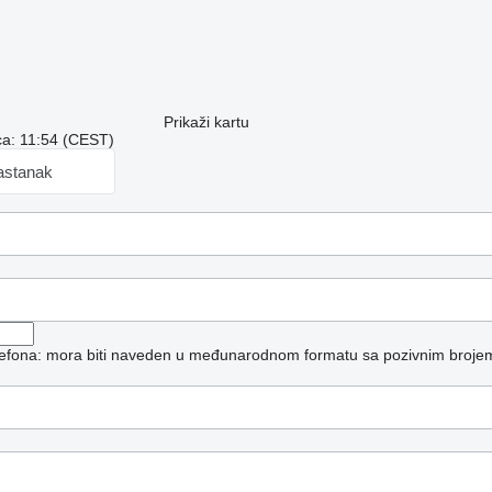
Prikaži kartu
a: 11:54 (CEST)
astanak
elefona: mora biti naveden u međunarodnom formatu sa pozivnim broje