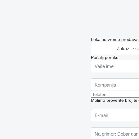
Lokalno vreme prodavac
Zakažite s
Pošalji poruku
Molimo proverite broj t