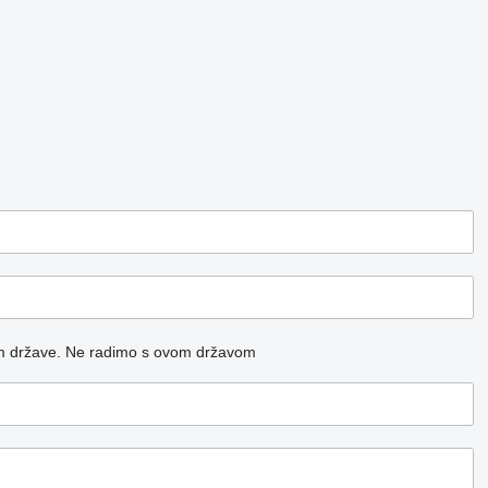
m države.
Ne radimo s ovom državom