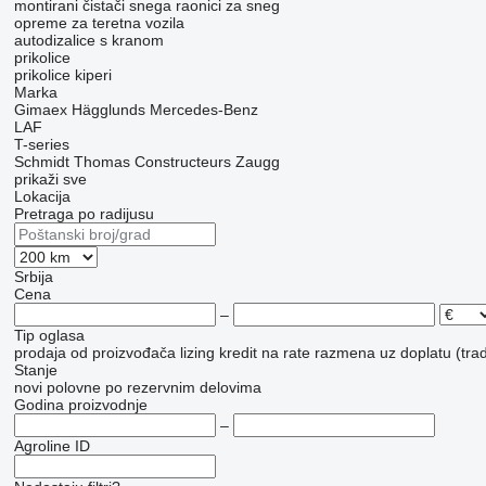
montirani čistači snega
raonici za sneg
оpremе za teretna vozila
autodizalice s kranom
prikolice
prikolice kiperi
Marka
Gimaex
Hägglunds
Mercedes-Benz
LAF
T-series
Schmidt
Thomas Constructeurs
Zaugg
prikaži sve
Lokacija
Pretraga po radijusu
Srbija
Cena
–
Tip oglasa
prodaja
od proizvođača
lizing
kredit
na rate
razmena uz doplatu (trad
Stanje
novi
polovne
po rezervnim delovima
Godina proizvodnje
–
Agroline ID