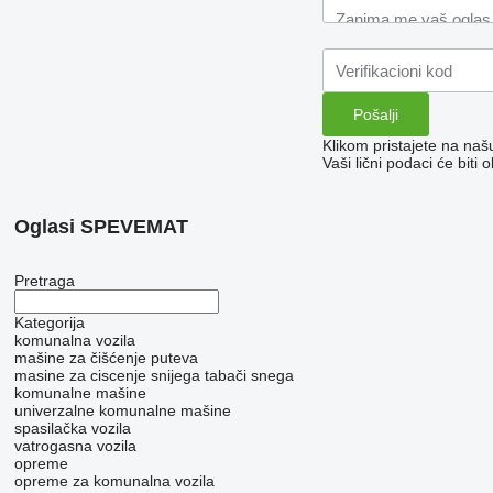
Klikom pristajete na na
Vaši lični podaci će bit
Oglasi SPEVEMAT
Pretraga
Kategorija
komunalna vozila
mašine za čišćenje puteva
masine za ciscenje snijega
tabači snega
komunalne mašine
univerzalne komunalne mašine
spasilačka vozila
vatrogasna vozila
opreme
opreme za komunalna vozila