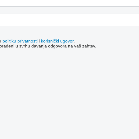
šu
politiku privatnosti
i
korisnički ugovor
.
i obrađeni u svrhu davanja odgovora na vaš zahtev.