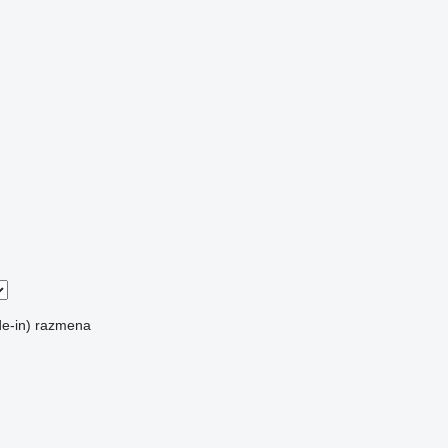
e-in)
razmena