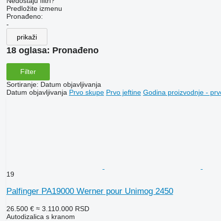
Nedostaju filtri?
Predložite izmenu
Pronađeno:
-
prikaži
18 oglasa:
Pronađeno
Filter
Sortiranje
:
Datum objavljivanja
Datum objavljivanja
Prvo skupe
Prvo jeftine
Godina proizvodnje - prv
19
Palfinger PA19000 Werner pour Unimog 2450
26.500 €
≈ 3.110.000 RSD
Autodizalica s kranom