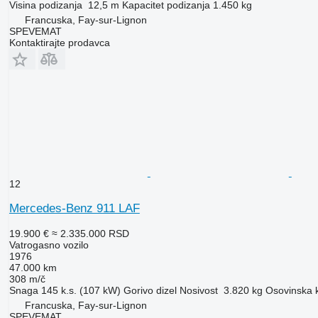
Visina podizanja
12,5 m
Kapacitet podizanja
1.450 kg
Francuska, Fay-sur-Lignon
SPEVEMAT
Kontaktirajte prodavca
12
Mercedes-Benz 911 LAF
19.900 €
≈ 2.335.000 RSD
Vatrogasno vozilo
1976
47.000 km
308 m/č
Snaga
145 k.s. (107 kW)
Gorivo
dizel
Nosivost
3.820 kg
Osovinska k
Francuska, Fay-sur-Lignon
SPEVEMAT