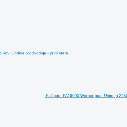
o novi
Godina proizvodnje - prvo stare
Palfinger PA19000 Werner pour Unimog 2450