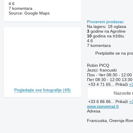
4.6
7 komentara
Source: Google Maps
Provereni prodavac
Na lageru:
18 oglasa
3
godine na Agroline
10
godina na tržištu
4.6
7 komentara
Pretplatite se na p
Robin PICQ
Jezici:
francuski
Пон - Чет
08:30 - 12:00
Пет
08:30 - 12:00 13:30
+33 4 71 65...
Prikaži
+
Pogledajte sve fotografije (49)
Nazovite
+33 6 86 86...
Prikaži
+
www.spevemat.fr
Adresa
Francuska, Overnja-Rona