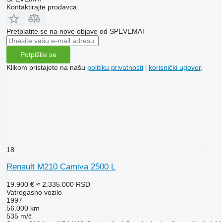
Kontaktirajte prodavca
Pretplatite se na nove objave od SPEVEMAT
Potpišite se
Klikom pristajete na našu
politiku privatnosti
i
korisnički ugovor
.
18
Renault M210 Camiva 2500 L
19.900 €
≈ 2.335.000 RSD
Vatrogasno vozilo
1997
56.000 km
535 m/č