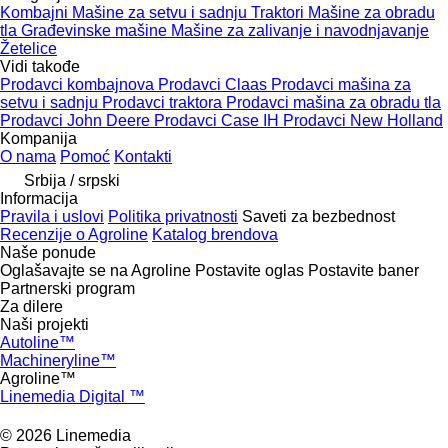
Kombajni
Mašinе za setvu i sadnju
Traktori
Mašine za obradu
tla
Građevinske mašine
Mašine za zalivanje i navodnjavanje
Žetelice
Vidi takođe
Prodavci kombajnova
Prodavci Claas
Prodavci mašina za
setvu i sadnju
Prodavci traktora
Prodavci mašina za obradu tla
Prodavci John Deere
Prodavci Case IH
Prodavci New Holland
Kompanija
O nama
Pomoć
Kontakti
Srbija / srpski
Informacija
Pravila i uslovi
Politika privatnosti
Saveti za bezbednost
Recenzije o Agroline
Katalog brendova
Naše ponude
Oglašavajte se na Agroline
Postavite oglas
Postavite baner
Partnerski program
Za dilere
Naši projekti
Autoline™
Machineryline™
Agroline™
Linemedia Digital ™
© 2026 Linemedia