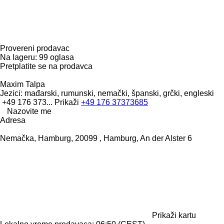
Provereni prodavac
Na lageru:
99 oglasa
Pretplatite se na prodavca
Maxim Talpa
Jezici:
mađarski, rumunski, nemački, španski, grčki, engleski
+49 176 373...
Prikaži
+49 176 37373685
Nazovite me
Adresa
Nemačka, Hamburg, 20099 , Hamburg, An der Alster 6
Prikaži kartu