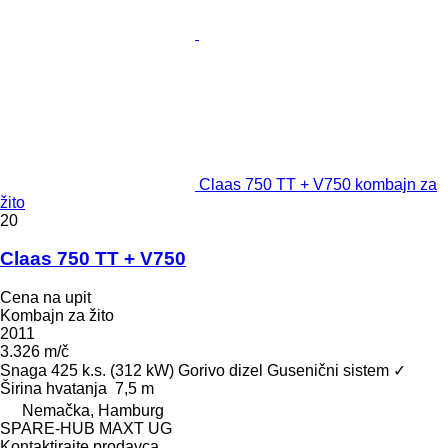
Claas 750 TT + V750 kombajn za
žito
20
Claas 750 TT + V750
Cena na upit
Kombajn za žito
2011
3.326 m/č
Snaga
425 k.s. (312 kW)
Gorivo
dizel
Gusenični sistem
✓
Širina hvatanja
7,5 m
Nemačka, Hamburg
SPARE-HUB MAXT UG
Kontaktirajte prodavca