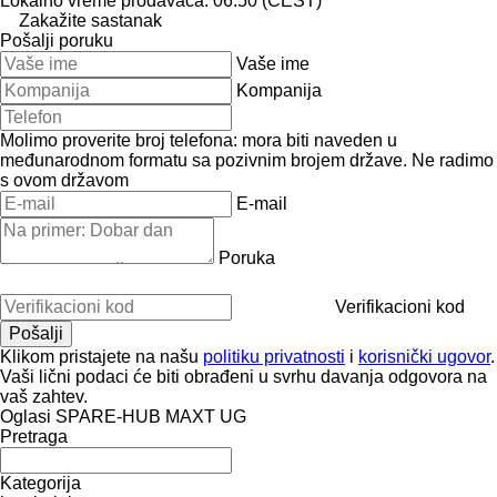
Lokalno vreme prodavaca: 06:50 (CEST)
Zakažite sastanak
Pošalji poruku
Vaše ime
Kompanija
Molimo proverite broj telefona: mora biti naveden u
međunarodnom formatu sa pozivnim brojem države.
Ne radimo
s ovom državom
E-mail
Poruka
Verifikacioni kod
Klikom pristajete na našu
politiku privatnosti
i
korisnički ugovor
.
Vaši lični podaci će biti obrađeni u svrhu davanja odgovora na
vaš zahtev.
Oglasi SPARE-HUB MAXT UG
Pretraga
Kategorija