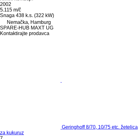
2002
5.115 m/č
Snaga
438 k.s. (322 kW)
Nemačka, Hamburg
SPARE-HUB MAXT UG
Kontaktirajte prodavca
Geringhoff 8/70, 10/75 etc. žetelica
za kukuruz
7