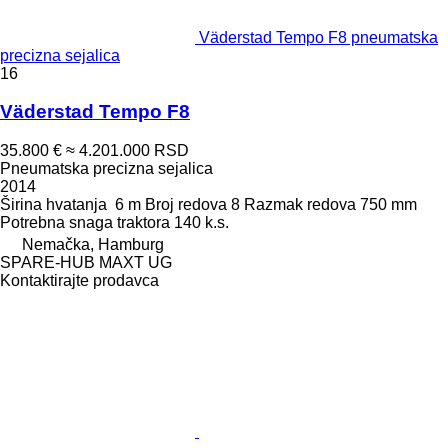
Väderstad Tempo F8 pneumatska
precizna sejalica
16
Väderstad Tempo F8
35.800 €
≈ 4.201.000 RSD
Pneumatska precizna sejalica
2014
Širina hvatanja
6 m
Broj redova
8
Razmak redova
750 mm
Potrebna snaga traktora
140 k.s.
Nemačka, Hamburg
SPARE-HUB MAXT UG
Kontaktirajte prodavca