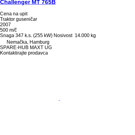
Challenger MT 765B
Cena na upit
Traktor guseničar
2007
500 m/č
Snaga
347 k.s. (255 kW)
Nosivost
14.000 kg
Nemačka, Hamburg
SPARE-HUB MAXT UG
Kontaktirajte prodavca