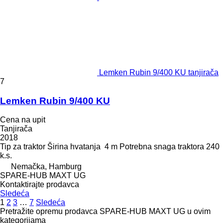
Lemken Rubin 9/400 KU tanjirača
7
Lemken Rubin 9/400 KU
Cena na upit
Tanjirača
2018
Tip
za traktor
Širina hvatanja
4 m
Potrebna snaga traktora
240
k.s.
Nemačka, Hamburg
SPARE-HUB MAXT UG
Kontaktirajte prodavca
Sledeća
1
2
3
…
7
Sledeća
Pretražite opremu prodavca SPARE-HUB MAXT UG u ovim
kategorijama