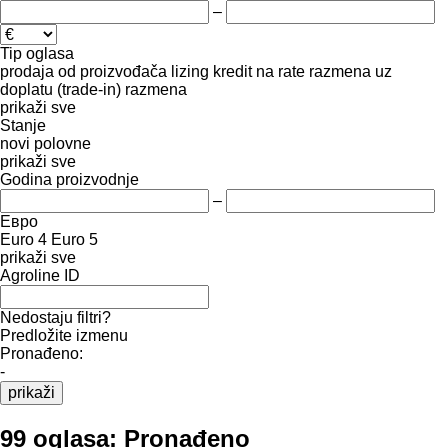
–
Tip oglasa
prodaja
od proizvođača
lizing
kredit
na rate
razmena uz
doplatu (trade-in)
razmena
prikaži sve
Stanje
novi
polovne
prikaži sve
Godina proizvodnje
–
Евро
Euro 4
Euro 5
prikaži sve
Agroline ID
Nedostaju filtri?
Predložite izmenu
Pronađeno:
-
prikaži
99 oglasa:
Pronađeno