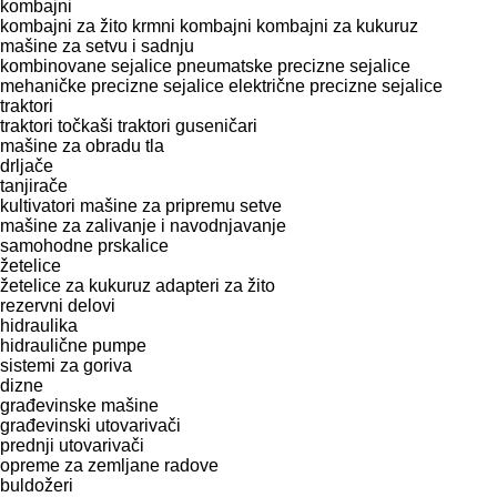
kombajni
kombajni za žito
krmni kombajni
kombajni za kukuruz
mašinе za setvu i sadnju
kombinovane sejalice
pneumatske precizne sejalice
mehaničke precizne sejalice
električne precizne sejalice
traktori
traktori točkaši
traktori guseničari
mašine za obradu tla
drljače
tanjirače
kultivatori
mašine za pripremu setve
mašine za zalivanje i navodnjavanje
samohodne prskalice
žetelice
žetelice za kukuruz
adapteri za žito
rezervni delovi
hidraulika
hidraulične pumpe
sistemi za goriva
dizne
građevinske mašine
građevinski utovarivači
prednji utovarivači
opreme za zemljane radove
buldožeri