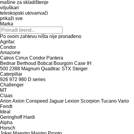
mašine za skladištenje
viljuškari
teleskopski utovarivači
prikaži sve
Marka
Po ovom zahtevu ništa nije pronađeno
Agrifac
Condor
Amazone
Catros
Cirrus
Condor
Pantera
Bednar
Berthoud
Bobcat
Bourgoin
Case IH
500
2388
Magnum
Quadtrac
STX
Steiger
Caterpillar
926
972
980
D series
Challenger
MT
Claas
Arion
Axion
Conspeed
Jaguar
Lexion
Scorpion
Tucano
Vario
Fendt
Ideal
Geringhoff
Hardi
Alpha
Horsch
Joker
Maestro
Maistro
Pronto