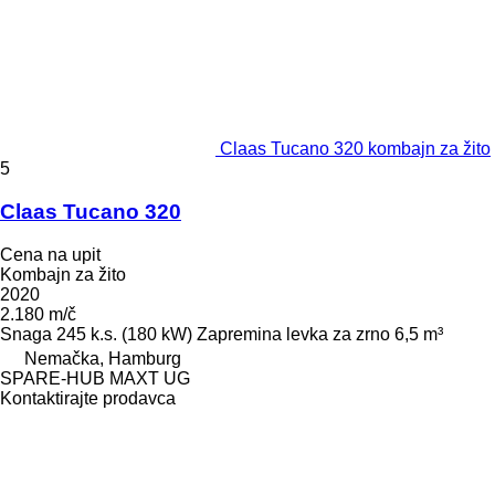
Claas Tucano 320 kombajn za žito
5
Claas Tucano 320
Cena na upit
Kombajn za žito
2020
2.180 m/č
Snaga
245 k.s. (180 kW)
Zapremina levka za zrno
6,5 m³
Nemačka, Hamburg
SPARE-HUB MAXT UG
Kontaktirajte prodavca