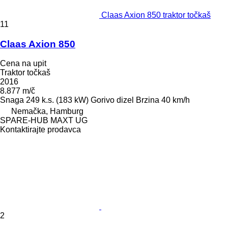
Claas Axion 850 traktor točkaš
11
Claas Axion 850
Cena na upit
Traktor točkaš
2016
8.877 m/č
Snaga
249 k.s. (183 kW)
Gorivo
dizel
Brzina
40 km/h
Nemačka, Hamburg
SPARE-HUB MAXT UG
Kontaktirajte prodavca
2