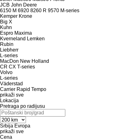
JCB
John Deere
6150 M
6920
8260 R
9570
M-series
Kemper
Krone
Big X
Kuhn
Espro
Maxima
Kverneland
Lemken
Rubin
Liebherr
L-series
MacDon
New Holland
CR
CX
T-series
Volvo
L-series
Väderstad
Carrier
Rapid
Tempo
prikaži sve
Lokacija
Pretraga po radijusu
Srbija
Evropa
prikaži sve
Cena