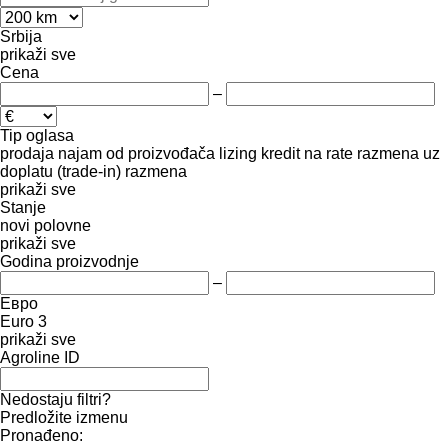
Srbija
prikaži sve
Cena
–
Tip oglasa
prodaja
najam
od proizvođača
lizing
kredit
na rate
razmena uz
doplatu (trade-in)
razmena
prikaži sve
Stanje
novi
polovne
prikaži sve
Godina proizvodnje
–
Евро
Euro 3
prikaži sve
Agroline ID
Nedostaju filtri?
Predložite izmenu
Pronađeno: