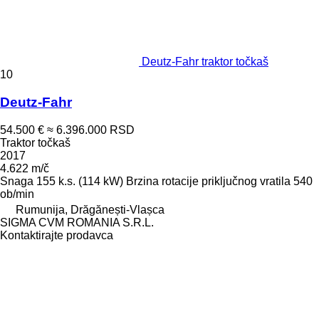
Deutz-Fahr traktor točkaš
10
Deutz-Fahr
54.500 €
≈ 6.396.000 RSD
Traktor točkaš
2017
4.622 m/č
Snaga
155 k.s. (114 kW)
Brzina rotacije priključnog vratila
540
ob/min
Rumunija, Drăgănești-Vlașca
SIGMA CVM ROMANIA S.R.L.
Kontaktirajte prodavca