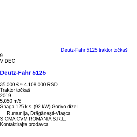
Deutz-Fahr 5125 traktor točkaš
9
VIDEO
Deutz-Fahr 5125
35.000 €
≈ 4.108.000 RSD
Traktor točkaš
2019
5.050 m/č
Snaga
125 k.s. (92 kW)
Gorivo
dizel
Rumunija, Drăgănești-Vlașca
SIGMA CVM ROMANIA S.R.L.
Kontaktirajte prodavca