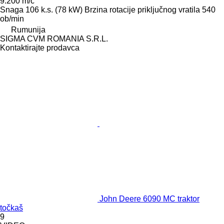
9.200 m/č
Snaga
106 k.s. (78 kW)
Brzina rotacije priključnog vratila
540
ob/min
Rumunija
SIGMA CVM ROMANIA S.R.L.
Kontaktirajte prodavca
John Deere 6090 MC traktor
točkaš
9