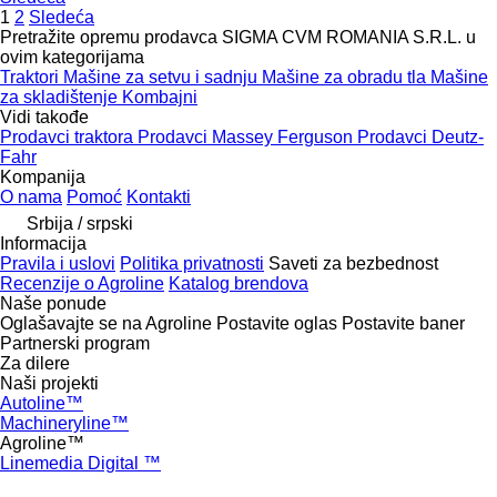
1
2
Sledeća
Pretražite opremu prodavca SIGMA CVM ROMANIA S.R.L. u
ovim kategorijama
Traktori
Mašinе za setvu i sadnju
Mašine za obradu tla
Mašine
za skladištenje
Kombajni
Vidi takođe
Prodavci traktora
Prodavci Massey Ferguson
Prodavci Deutz-
Fahr
Kompanija
O nama
Pomoć
Kontakti
Srbija / srpski
Informacija
Pravila i uslovi
Politika privatnosti
Saveti za bezbednost
Recenzije o Agroline
Katalog brendova
Naše ponude
Oglašavajte se na Agroline
Postavite oglas
Postavite baner
Partnerski program
Za dilere
Naši projekti
Autoline™
Machineryline™
Agroline™
Linemedia Digital ™