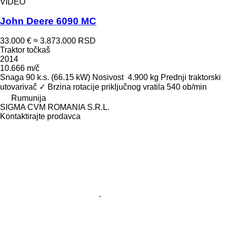
VIDEO
John Deere 6090 MC
33.000 €
≈ 3.873.000 RSD
Traktor točkaš
2014
10.666 m/č
Snaga
90 k.s. (66.15 kW)
Nosivost
4.900 kg
Prednji traktorski
utovarivač
✓
Brzina rotacije priključnog vratila
540 ob/min
Rumunija
SIGMA CVM ROMANIA S.R.L.
Kontaktirajte prodavca