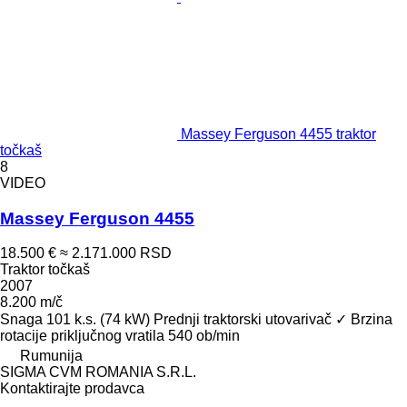
Massey Ferguson 4455 traktor
točkaš
8
VIDEO
Massey Ferguson 4455
18.500 €
≈ 2.171.000 RSD
Traktor točkaš
2007
8.200 m/č
Snaga
101 k.s. (74 kW)
Prednji traktorski utovarivač
✓
Brzina
rotacije priključnog vratila
540 ob/min
Rumunija
SIGMA CVM ROMANIA S.R.L.
Kontaktirajte prodavca