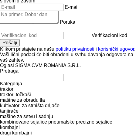
s ovom državom
E-mail
Poruka
Verifikacioni kod
Klikom pristajete na našu
politiku privatnosti
i
korisnički ugovor
.
Vaši lični podaci će biti obrađeni u svrhu davanja odgovora na
vaš zahtev.
Oglasi SIGMA CVM ROMANIA S.R.L.
Pretraga
Kategorija
traktori
traktori točkaši
mašine za obradu tla
kultivatori za strništa
drljače
tanjirače
mašinе za setvu i sadnju
kombinovane sejalice
pneumatske precizne sejalice
kombajni
drugi kombajni