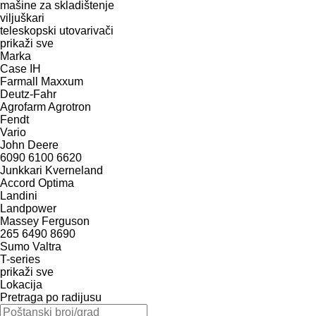
mašine za skladištenje
viljuškari
teleskopski utovarivači
prikaži sve
Marka
Case IH
Farmall
Maxxum
Deutz-Fahr
Agrofarm
Agrotron
Fendt
Vario
John Deere
6090
6100
6620
Junkkari
Kverneland
Accord
Optima
Landini
Landpower
Massey Ferguson
265
6490
8690
Sumo
Valtra
T-series
prikaži sve
Lokacija
Pretraga po radijusu