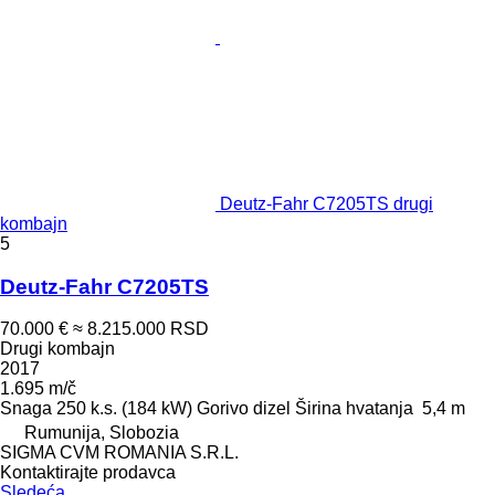
Deutz-Fahr C7205TS drugi
kombajn
5
Deutz-Fahr C7205TS
70.000 €
≈ 8.215.000 RSD
Drugi kombajn
2017
1.695 m/č
Snaga
250 k.s. (184 kW)
Gorivo
dizel
Širina hvatanja
5,4 m
Rumunija, Slobozia
SIGMA CVM ROMANIA S.R.L.
Kontaktirajte prodavca
Sledeća