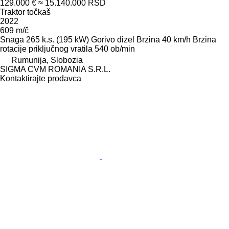
129.000 €
≈ 15.140.000 RSD
Traktor točkaš
2022
609 m/č
Snaga
265 k.s. (195 kW)
Gorivo
dizel
Brzina
40 km/h
Brzina
rotacije priključnog vratila
540 ob/min
Rumunija, Slobozia
SIGMA CVM ROMANIA S.R.L.
Kontaktirajte prodavca