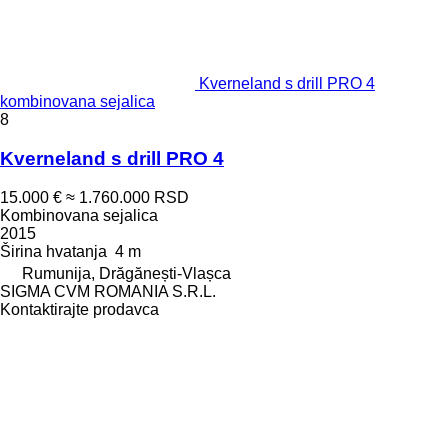
Kverneland s drill PRO 4
kombinovana sejalica
8
Kverneland s drill PRO 4
15.000 €
≈ 1.760.000 RSD
Kombinovana sejalica
2015
Širina hvatanja
4 m
Rumunija, Drăgănești-Vlașca
SIGMA CVM ROMANIA S.R.L.
Kontaktirajte prodavca