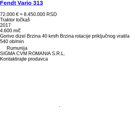
Fendt Vario 313
72.000 €
≈ 8.450.000 RSD
Traktor točkaš
2017
4.600 m/č
Gorivo
dizel
Brzina
40 km/h
Brzina rotacije priključnog vratila
540 ob/min
Rumunija
SIGMA CVM ROMANIA S.R.L.
Kontaktirajte prodavca