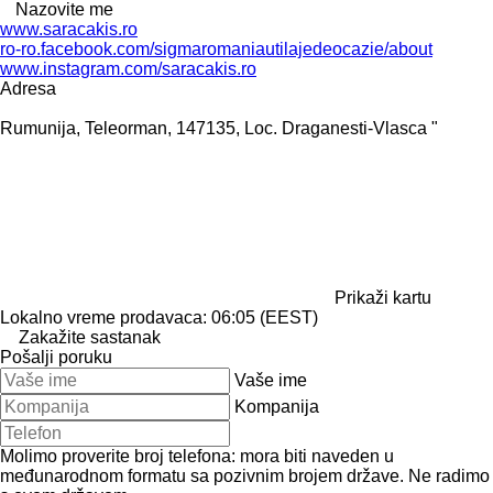
Nazovite me
www.saracakis.ro
ro-ro.facebook.com/sigmaromaniautilajedeocazie/about
www.instagram.com/saracakis.ro
Adresa
Rumunija, Teleorman, 147135, Loc. Draganesti-Vlasca "
Prikaži kartu
Lokalno vreme prodavaca: 06:05 (EEST)
Zakažite sastanak
Pošalji poruku
Vaše ime
Kompanija
Molimo proverite broj telefona: mora biti naveden u
međunarodnom formatu sa pozivnim brojem države.
Ne radimo