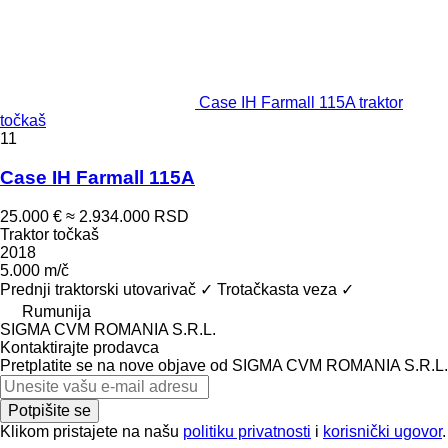
Case IH Farmall 115A traktor
točkaš
11
Case IH Farmall 115A
25.000 €
≈ 2.934.000 RSD
Traktor točkaš
2018
5.000 m/č
Prednji traktorski utovarivač
✓
Trotačkasta veza
✓
Rumunija
SIGMA CVM ROMANIA S.R.L.
Kontaktirajte prodavca
Pretplatite se na nove objave od SIGMA CVM ROMANIA S.R.L.
Potpišite se
Klikom pristajete na našu
politiku privatnosti
i
korisnički ugovor
.