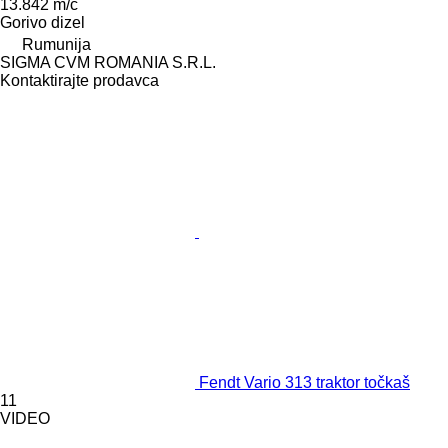
13.842 m/č
Gorivo
dizel
Rumunija
SIGMA CVM ROMANIA S.R.L.
Kontaktirajte prodavca
Fendt Vario 313 traktor točkaš
11
VIDEO