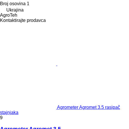
Broj osovina
1
Ukrajina
AgroTeh
Kontaktirajte prodavca
Agrometer Agromet 3.5 rasipač
stajnjaka
9
Agrometer Agromet 3.5