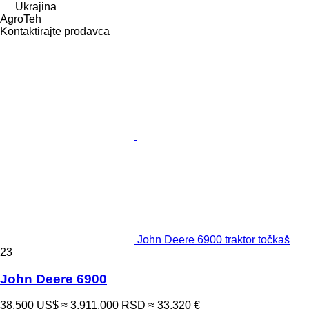
Ukrajina
AgroTeh
Kontaktirajte prodavca
John Deere 6900 traktor točkaš
23
John Deere 6900
38.500 US$
≈ 3.911.000 RSD
≈ 33.320 €