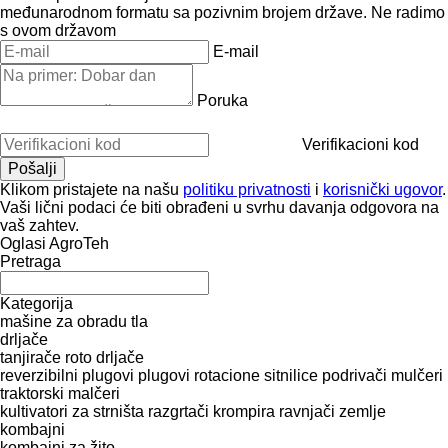
međunarodnom formatu sa pozivnim brojem države.
Ne radimo
s ovom državom
E-mail
Poruka
Verifikacioni kod
Klikom pristajete na našu
politiku privatnosti
i
korisnički ugovor
.
Vaši lični podaci će biti obrađeni u svrhu davanja odgovora na
vaš zahtev.
Oglasi AgroTeh
Pretraga
Kategorija
mašine za obradu tla
drljače
tanjirače
roto drljače
reverzibilni plugovi
plugovi
rotacione sitnilice
podrivači
mulčeri
traktorski malčeri
kultivatori za strništa
razgrtači krompira
ravnjači zemlje
kombajni
kombajni za žito