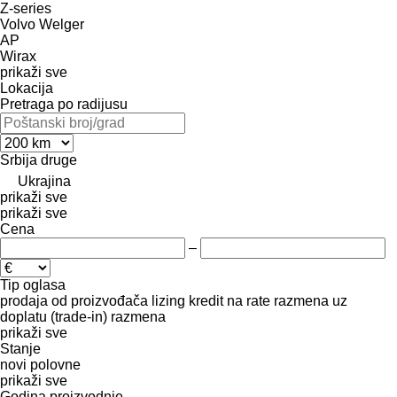
Z-series
Volvo
Welger
AP
Wirax
prikaži sve
Lokacija
Pretraga po radijusu
Srbija
druge
Ukrajina
prikaži sve
prikaži sve
Cena
–
Tip oglasa
prodaja
od proizvođača
lizing
kredit
na rate
razmena uz
doplatu (trade-in)
razmena
prikaži sve
Stanje
novi
polovne
prikaži sve
Godina proizvodnje