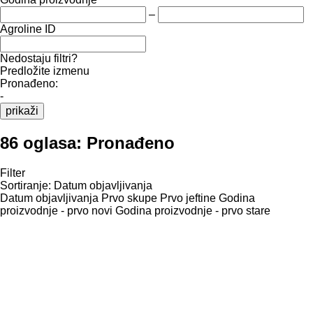
–
Agroline ID
Nedostaju filtri?
Predložite izmenu
Pronađeno:
-
prikaži
86 oglasa:
Pronađeno
Filter
Sortiranje
:
Datum objavljivanja
Datum objavljivanja
Prvo skupe
Prvo jeftine
Godina
proizvodnje - prvo novi
Godina proizvodnje - prvo stare