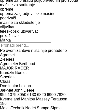
opreme za preradu poljoprivrednih proizvoda
mašine za sortiranje
opreme
oprema za gradjevinske mašine
podrivači
mašine za skladištenje
viljuškari
teleskopski utovarivači
prikaži sve
Marka
Po ovom zahtevu ništa nije pronađeno
Agromet
Z-series
Agrometer
Berthoud
MAJOR
RACER
Biardzki
Bomet
S-series
Claas
Dominator
Lexion
Jar-Met
John Deere
955
1075
3050
6130
6820
6900
7820
Kverneland
Manitou
Massey Ferguson
186
Metal-Technik
Nodet
Sampo
Sipma