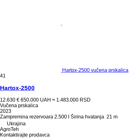
Hartox-2500 vučena prskalica
41
Hartox-2500
12.630 €
650.000 UAH
≈ 1.483.000 RSD
Vučena prskalica
2023
Zampremina rezervoara
2.500 l
Širina hvatanja
21 m
Ukrajina
AgroTeh
Kontaktirajte prodavca