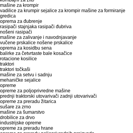
mašine za krompir
vadilice za krumpir
sejalice za krompir
mašine za formiranje
gredica
oprema za đubrenje
rasipači stajnjaka
rasipači đubriva
nošeni rasipači
mašine za zalivanje i navodnjavanje
vučene prskalice
nošene prskalice
oprema za kosidbu sena
balirke za četvrtaste bale
kosačice
rotacione kosilice
traktori
traktori točkaši
mašinе za setvu i sadnju
mehaničke sejalice
opreme
opreme za poljoprivredne mašine
prednji traktorski utovarivači
zadnji utovarivači
opreme za preradu žitarica
sušare za zrno
mašine za šumarstvo
drobilice za drvo
industrijske opreme
opreme za preradu hrane