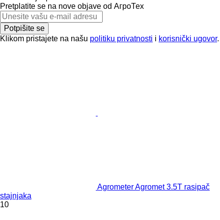
Pretplatite se na nove objave od АгроТех
Potpišite se
Klikom pristajete na našu
politiku privatnosti
i
korisnički ugovor
.
Agrometer Agromet 3.5T rasipač
stajnjaka
10