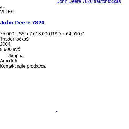
John Deere 7820 traktor točkaš
31
VIDEO
John Deere 7820
75.000 US$
≈ 7.618.000 RSD
≈ 64.910 €
Traktor točkaš
2004
8.600 m/č
Ukrajina
AgroTeh
Kontaktirajte prodavca