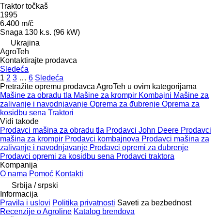
Traktor točkaš
1995
6.400 m/č
Snaga
130 k.s. (96 kW)
Ukrajina
AgroTeh
Kontaktirajte prodavca
Sledeća
1
2
3
…
6
Sledeća
Pretražite opremu prodavca AgroTeh u ovim kategorijama
Mašine za obradu tla
Mašine za krompir
Kombajni
Mašine za
zalivanje i navodnjavanje
Oprema za đubrenje
Oprema za
kosidbu sena
Traktori
Vidi takođe
Prodavci mašina za obradu tla
Prodavci John Deere
Prodavci
mašina za krompir
Prodavci kombajnova
Prodavci mašina za
zalivanje i navodnjavanje
Prodavci opremi za đubrenje
Prodavci opremi za kosidbu sena
Prodavci traktora
Kompanija
O nama
Pomoć
Kontakti
Srbija / srpski
Informacija
Pravila i uslovi
Politika privatnosti
Saveti za bezbednost
Recenzije o Agroline
Katalog brendova