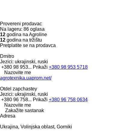
Provereni prodavac
Na lageru:
86 oglasa
12
godina na Agroline
12
godina na tržištu
Pretplatite se na prodavca
Dmitro
Jezici:
ukrajinski, ruski
+380 98 953...
Prikaži
+380 98 953 5718
Nazovite me
agrotexnika.uaprom.net/
Otdel zapchastey
Jezici:
ukrajinski, ruski
+380 96 758...
Prikaži
+380 96 758 0634
Nazovite me
Zakažite sastanak
Adresa
Ukrajina, Volinјska oblast, Gorniki