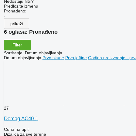
Nedostaju filtri?
Predložite izmenu
Pronađeno:
-
prikaži
6 oglasa:
Pronađeno
Filter
Sortiranje
:
Datum objavljivanja
Datum objavljivanja
Prvo skupe
Prvo jeftine
Godina proizvodnje - prv
27
Demag AC40-1
Cena na upit
Dizalica za sve terene