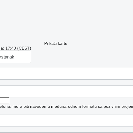
Prikaži kartu
a: 17:40 (CEST)
astanak
elefona: mora biti naveden u međunarodnom formatu sa pozivnim broje