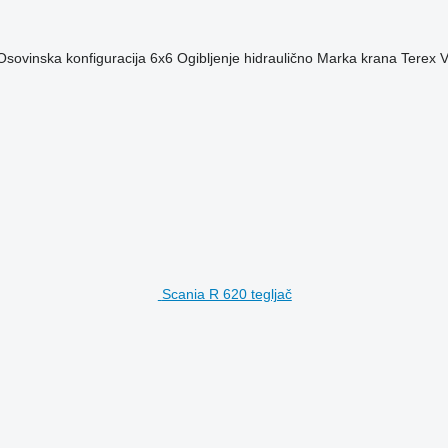
Osovinska konfiguracija
6x6
Ogibljenje
hidraulično
Marka krana
Terex
V
Scania R 620 tegljač