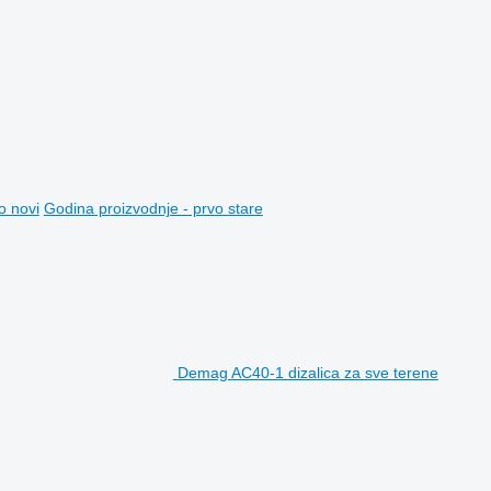
o novi
Godina proizvodnje - prvo stare
Demag AC40-1 dizalica za sve terene