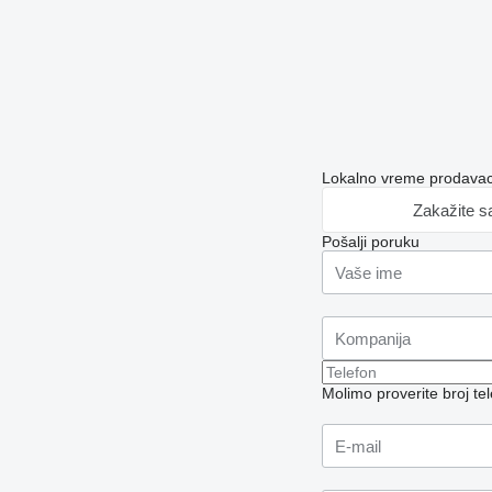
Lokalno vreme prodavac
Zakažite s
Pošalji poruku
Molimo proverite broj t