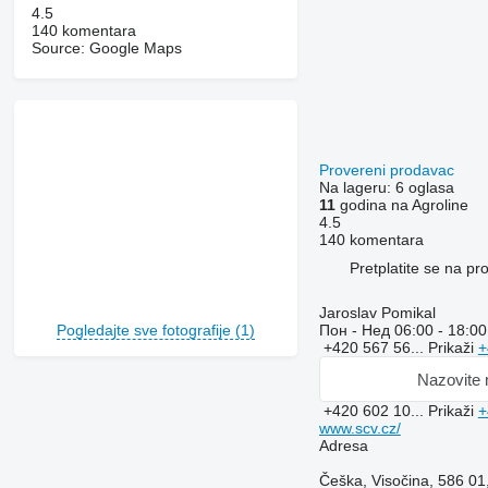
4.5
140 komentara
Source: Google Maps
Provereni prodavac
Na lageru:
6 oglasa
11
godina na Agroline
4.5
140 komentara
Pretplatite se na p
Jaroslav Pomikal
Pogledajte sve fotografije (1)
Пон - Нед
06:00 - 18:00
+420 567 56...
Prikaži
+
Nazovite
+420 602 10...
Prikaži
+
www.scv.cz/
Adresa
Češka, Visočina, 586 01