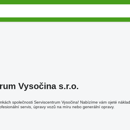
rum Vysočina s.r.o.
ánkách společnosti Serviscentrum Vysočina! Nabízíme vám ojeté nákladn
rofesionální servis, úpravy vozů na míru nebo generální opravy.