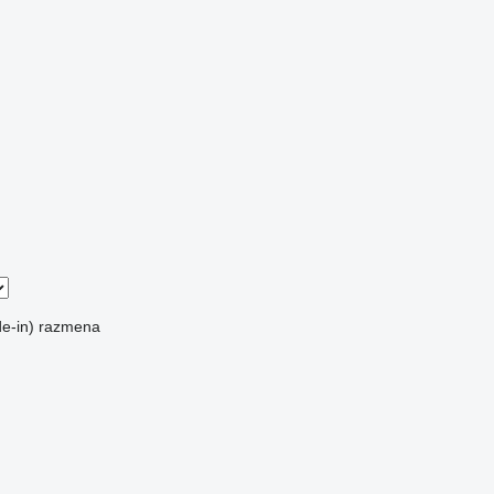
e-in)
razmena