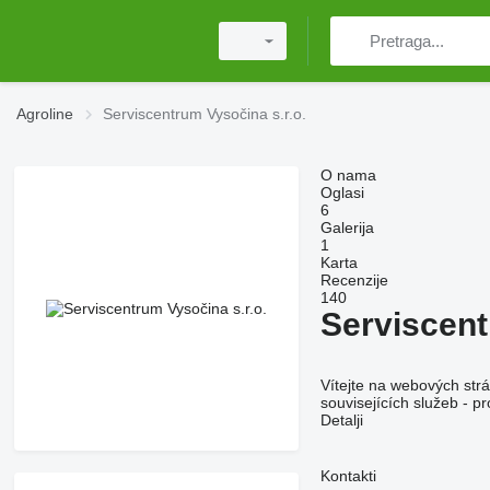
Agroline
Serviscentrum Vysočina s.r.o.
O nama
Oglasi
6
Galerija
1
Karta
Recenzije
140
Serviscent
Vítejte na webových str
souvisejících služeb - p
Detalji
Kontakti