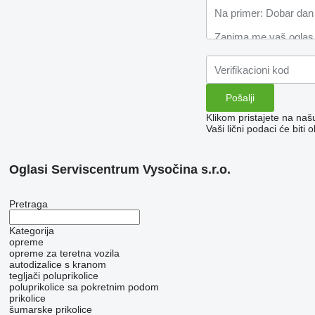
Klikom pristajete na na
Vaši lični podaci će bit
Oglasi Serviscentrum Vysočina s.r.o.
Pretraga
Kategorija
opreme
оpremе za teretna vozila
autodizalice s kranom
tegljači
poluprikolice
poluprikolice sa pokretnim podom
prikolice
šumarske prikolice