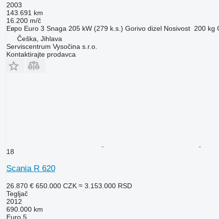
2003
143.691 km
16.200 m/č
Евро
Euro 3
Snaga
205 kW (279 k.s.)
Gorivo
dizel
Nosivost
200 kg
Češka, Jihlava
Serviscentrum Vysočina s.r.o.
Kontaktirajte prodavca
18
Scania R 620
26.870 €
650.000 CZK
≈ 3.153.000 RSD
Tegljač
2012
690.000 km
Euro 5