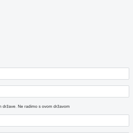
m države.
Ne radimo s ovom državom