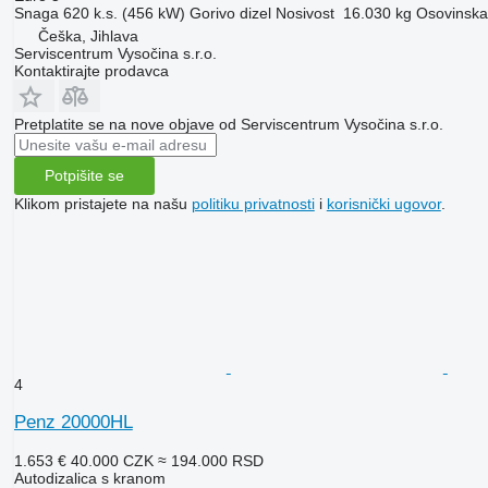
Snaga
620 k.s. (456 kW)
Gorivo
dizel
Nosivost
16.030 kg
Osovinska 
Češka, Jihlava
Serviscentrum Vysočina s.r.o.
Kontaktirajte prodavca
Pretplatite se na nove objave od Serviscentrum Vysočina s.r.o.
Potpišite se
Klikom pristajete na našu
politiku privatnosti
i
korisnički ugovor
.
4
Penz 20000HL
1.653 €
40.000 CZK
≈ 194.000 RSD
Autodizalica s kranom