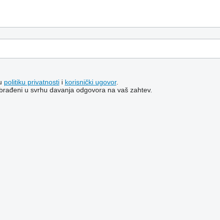
šu
politiku privatnosti
i
korisnički ugovor
.
i obrađeni u svrhu davanja odgovora na vaš zahtev.