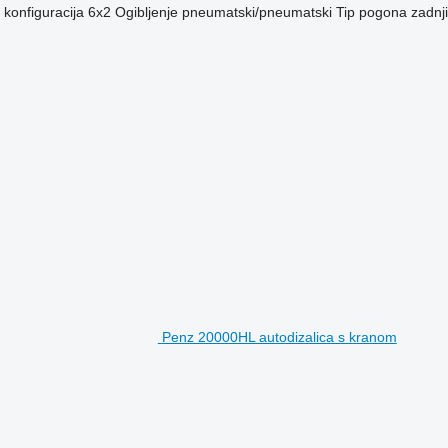
konfiguracija
6x2
Ogibljenje
pneumatski/pneumatski
Tip pogona
zadnj
Penz 20000HL autodizalica s kranom