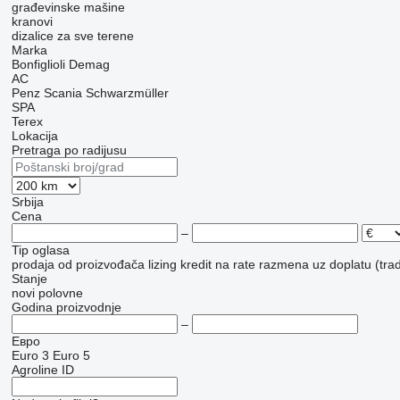
građevinske mašine
kranovi
dizalice za sve terene
Marka
Bonfiglioli
Demag
AC
Penz
Scania
Schwarzmüller
SPA
Terex
Lokacija
Pretraga po radijusu
Srbija
Cena
–
Tip oglasa
prodaja
od proizvođača
lizing
kredit
na rate
razmena uz doplatu (trad
Stanje
novi
polovne
Godina proizvodnje
–
Евро
Euro 3
Euro 5
Agroline ID