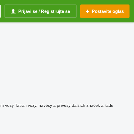
Prijavi se / Registrujte se
Postavite oglas
í vozy Tatra i vozy, návěsy a přívěsy dalších značek a řadu