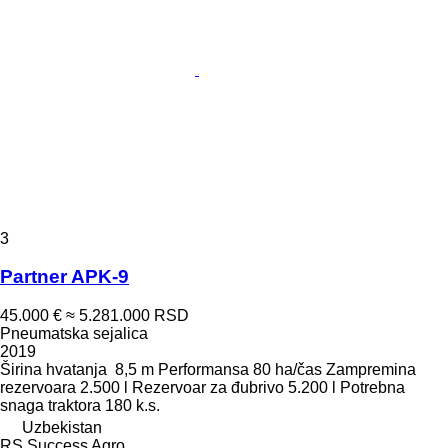
3
Partner APK-9
45.000 €
≈ 5.281.000 RSD
Pneumatska sejalica
2019
Širina hvatanja
8,5 m
Performansa
80 ha/čas
Zampremina
rezervoara
2.500 l
Rezervoar za đubrivo
5.200 l
Potrebna
snaga traktora
180 k.s.
Uzbekistan
RS Success Agro