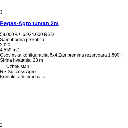
3
Pegas-Agro tuman 2m
59.000 €
≈ 6.924.000 RSD
Samohodna prskalica
2020
4.559 m/č
Osovinska konfiguracija
6x4
Zampremina rezervoara
1.800 l
Širina hvatanja
28 m
Uzbekistan
RS Success Agro
Kontaktirajte prodavca
2