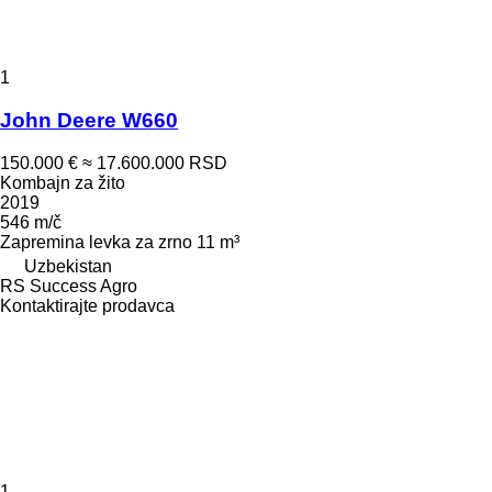
1
John Deere W660
150.000 €
≈ 17.600.000 RSD
Kombajn za žito
2019
546 m/č
Zapremina levka za zrno
11 m³
Uzbekistan
RS Success Agro
Kontaktirajte prodavca
1