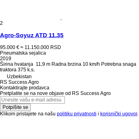
2
Agro-Soyuz ATD 11.35
95.000 €
≈ 11.150.000 RSD
Pneumatska sejalica
2019
Širina hvatanja
11,9 m
Radna brzina
10 km/h
Potrebna snaga
traktora
375 k.s.
Uzbekistan
RS Success Agro
Kontaktirajte prodavca
Pretplatite se na nove objave od RS Success Agro
Potpišite se
Klikom pristajete na našu
politiku privatnosti
i
korisnički ugovor
.