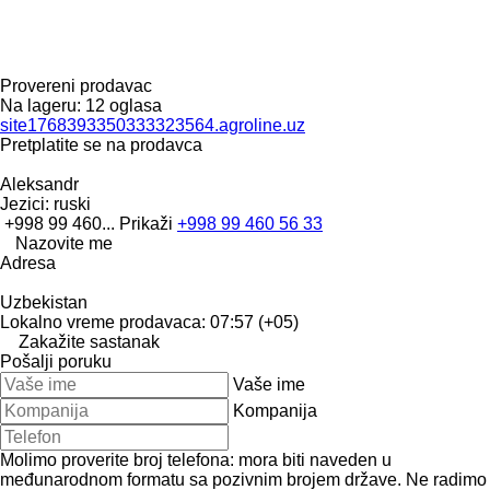
Provereni prodavac
Na lageru:
12 oglasa
site1768393350333323564.agroline.uz
Pretplatite se na prodavca
Aleksandr
Jezici:
ruski
+998 99 460...
Prikaži
+998 99 460 56 33
Nazovite me
Adresa
Uzbekistan
Lokalno vreme prodavaca: 07:57 (+05)
Zakažite sastanak
Pošalji poruku
Vaše ime
Kompanija
Molimo proverite broj telefona: mora biti naveden u
međunarodnom formatu sa pozivnim brojem države.
Ne radimo