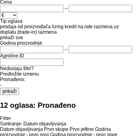
Cena
–
Tip oglasa
prodaja
od proizvođača
lizing
kredit
na rate
razmena uz
doplatu (trade-in)
razmena
prikaži sve
Godina proizvodnje
–
Agroline ID
Nedostaju filtri?
Predložite izmenu
Pronađeno:
-
prikaži
12 oglasa:
Pronađeno
Filter
Sortiranje
:
Datum objavljivanja
Datum objavljivanja
Prvo skupe
Prvo jeftine
Godina
proizvodnje - prvo novi
Godina proizvodnje - prvo stare