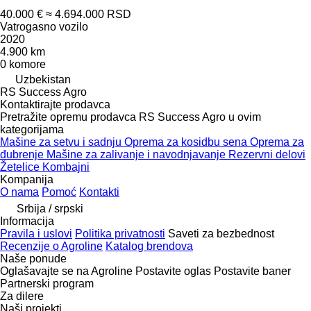
40.000 €
≈ 4.694.000 RSD
Vatrogasno vozilo
2020
4.900 km
0 komore
Uzbekistan
RS Success Agro
Kontaktirajte prodavca
Pretražite opremu prodavca RS Success Agro u ovim
kategorijama
Mašinе za setvu i sadnju
Oprema za kosidbu sena
Oprema za
đubrenje
Mašine za zalivanje i navodnjavanje
Rezervni delovi
Žetelice
Kombajni
Kompanija
O nama
Pomoć
Kontakti
Srbija / srpski
Informacija
Pravila i uslovi
Politika privatnosti
Saveti za bezbednost
Recenzije o Agroline
Katalog brendova
Naše ponude
Oglašavajte se na Agroline
Postavite oglas
Postavite baner
Partnerski program
Za dilere
Naši projekti