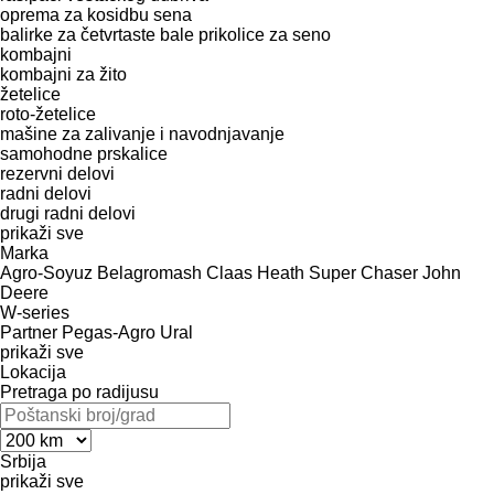
oprema za kosidbu sena
balirke za četvrtaste bale
prikolice za seno
kombajni
kombajni za žito
žetelice
roto-žetelice
mašine za zalivanje i navodnjavanje
samohodne prskalice
rezervni delovi
radni delovi
drugi radni delovi
prikaži sve
Marka
Agro-Soyuz
Belagromash
Claas
Heath Super Chaser
John
Deere
W-series
Partner
Pegas-Agro
Ural
prikaži sve
Lokacija
Pretraga po radijusu
Srbija
prikaži sve