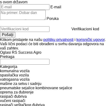
s ovom državom
E-mail
Poruka
Verifikacioni kod
Klikom pristajete na našu
politiku privatnosti
i
korisnički ugovor
.
Vaši lični podaci će biti obrađeni u svrhu davanja odgovora na
vaš zahtev.
Oglasi RS Success Agro
Pretraga
Kategorija
komunalna vozila
spasilačka vozila
vatrogasna vozila
mašinе za setvu i sadnju
pneumatske sejalice
kombinovane sejalice
oprema za đubrenje
rasipači đubriva
vučeni rasipači
rasipači veštačkog đubriva