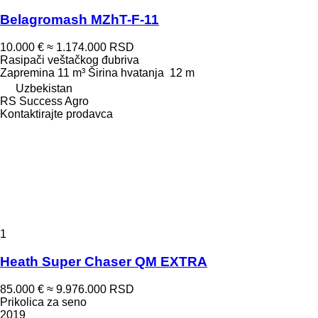
Belagromash MZhT-F-11
10.000 €
≈ 1.174.000 RSD
Rasipači veštačkog đubriva
Zapremina
11 m³
Širina hvatanja
12 m
Uzbekistan
RS Success Agro
Kontaktirajte prodavca
1
Heath Super Chaser QM EXTRA
85.000 €
≈ 9.976.000 RSD
Prikolica za seno
2019