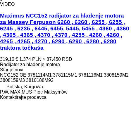
VIDEO
Maximus NCC152 radijator za hlađenje motora
za Massey Ferguson 6260 , 6260 , 6255 , 6255 ,
6245 , 6235 , 6445, 6455, 5445, 5455 , 4360 , 4360
, 4365 , 4365 , 4370 , 4370 , 4255 , 4260 , 4260 ,
4265 , 4265 , 4270 , 6290 , 6290 , 6280 , 6280
traktora točkaša
319,10 €
1.374 PLN
≈ 37.450 RSD
Radijator za hlađenje motora
Stanje
novi
NCC152 OE 3781114M1 3781115M1 3781116M1 3808159M2
3808159M3 3810188M92
Poljska, Kargowa
P.W. MAXIMUS Piotr Maksymów
Kontaktirajte prodavca