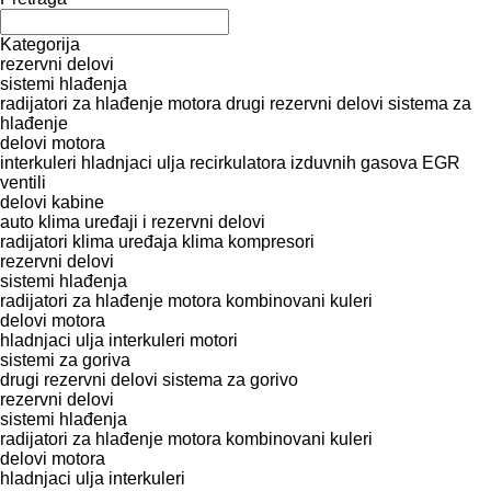
Kategorija
rezervni delovi
sistemi hlađenja
radijatori za hlađenje motora
drugi rezervni delovi sistema za
hlađenje
delovi motora
interkuleri
hladnjaci ulja
recirkulatora izduvnih gasova
EGR
ventili
delovi kabine
auto klima uređaji i rezervni delovi
radijatori klima uređaja
klima kompresori
rezervni delovi
sistemi hlađenja
radijatori za hlađenje motora
kombinovani kuleri
delovi motora
hladnjaci ulja
interkuleri
motori
sistemi za goriva
drugi rezervni delovi sistema za gorivo
rezervni delovi
sistemi hlađenja
radijatori za hlađenje motora
kombinovani kuleri
delovi motora
hladnjaci ulja
interkuleri