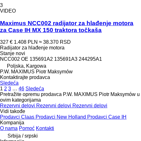
3
VIDEO
Maximus NCC002 radijator za hlađenje motora
za Case IH MX 150 traktora točkaša
327 €
1.408 PLN
≈ 38.370 RSD
Radijator za hlađenje motora
Stanje
novi
NCC002 OE 135691A2 135691A3 244295A1
Poljska, Kargowa
P.W. MAXIMUS Piotr Maksymów
Kontaktirajte prodavca
Sledeća
1
2
3
…
46
Sledeća
Pretražite opremu prodavca P.W. MAXIMUS Piotr Maksymów u
ovim kategorijama
Rezervni delovi
Rezervni delovi
Rezervni delovi
Vidi takođe
Prodavci Claas
Prodavci New Holland
Prodavci Case IH
Kompanija
O nama
Pomoć
Kontakti
Srbija / srpski