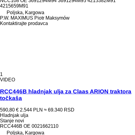
NCC108 OE 3691294M94 3691294M95 4215382M91
4215659M91
Poljska, Kargowa
P.W. MAXIMUS Piotr Maksymów
Kontaktirajte prodavca
1
VIDEO
RCC446B hladnjak ulja za Claas ARION traktora
točkaša
590,80 €
2.544 PLN
≈ 69.340 RSD
Hladnjak ulja
Stanje
novi
RCC446B OE 0021662110
Poljska, Kargowa