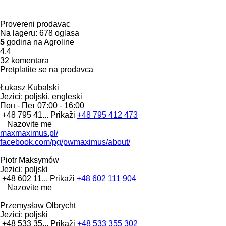
Provereni prodavac
Na lageru:
678 oglasa
5
godina na Agroline
4.4
32 komentara
Pretplatite se na prodavca
Łukasz Kubalski
Jezici:
poljski, engleski
Пон - Пет
07:00 - 16:00
+48 795 41...
Prikaži
+48 795 412 473
Nazovite me
maxmaximus.pl/
facebook.com/pg/pwmaximus/about/
Piotr Maksymów
Jezici:
poljski
+48 602 11...
Prikaži
+48 602 111 904
Nazovite me
Przemysław Olbrycht
Jezici:
poljski
+48 533 35...
Prikaži
+48 533 355 302