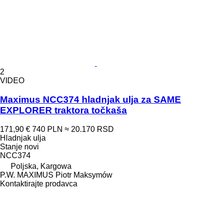
2
VIDEO
Maximus NCC374 hladnjak ulja za SAME
EXPLORER traktora točkaša
171,90 €
740 PLN
≈ 20.170 RSD
Hladnjak ulja
Stanje
novi
NCC374
Poljska, Kargowa
P.W. MAXIMUS Piotr Maksymów
Kontaktirajte prodavca