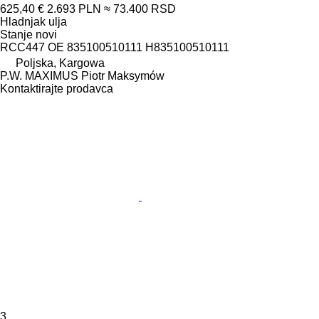
625,40 €
2.693 PLN
≈ 73.400 RSD
Hladnjak ulja
Stanje
novi
RCC447 OE 835100510111 H835100510111
Poljska, Kargowa
P.W. MAXIMUS Piotr Maksymów
Kontaktirajte prodavca
3