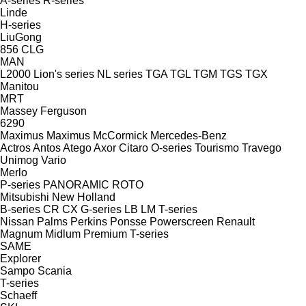
A-series
R-series
Linde
H-series
LiuGong
856
CLG
MAN
L2000
Lion's series
NL series
TGA
TGL
TGM
TGS
TGX
Manitou
MRT
Massey Ferguson
6290
Maximus
Maximus
McCormick
Mercedes-Benz
Actros
Antos
Atego
Axor
Citaro
O-series
Tourismo
Travego
Unimog
Vario
Merlo
P-series
PANORAMIC
ROTO
Mitsubishi
New Holland
B-series
CR
CX
G-series
LB
LM
T-series
Nissan
Palms
Perkins
Ponsse
Powerscreen
Renault
Magnum
Midlum
Premium
T-series
SAME
Explorer
Sampo
Scania
T-series
Schaeff