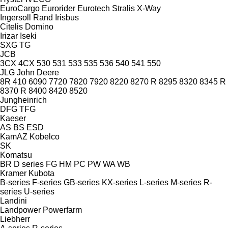
EuroCargo
Eurorider
Eurotech
Stralis
X-Way
Ingersoll Rand
Irisbus
Citelis
Domino
Irizar
Iseki
SXG
TG
JCB
3CX
4CX
530
531
533
535
536
540
541
550
JLG
John Deere
8R
410
6090
7720
7820
7920
8220
8270 R
8295
8320
8345 R
8370 R
8400
8420
8520
Jungheinrich
DFG
TFG
Kaeser
AS
BS
ESD
KamAZ
Kobelco
SK
Komatsu
BR
D series
FG
HM
PC
PW
WA
WB
Kramer
Kubota
B-series
F-series
GB-series
KX-series
L-series
M-series
R-
series
U-series
Landini
Landpower
Powerfarm
Liebherr