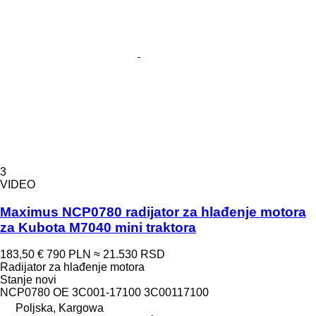
3
VIDEO
Maximus NCP0780 radijator za hlađenje motora
za Kubota M7040 mini traktora
183,50 €
790 PLN
≈ 21.530 RSD
Radijator za hlađenje motora
Stanje
novi
NCP0780 OE 3C001-17100 3C00117100
Poljska, Kargowa