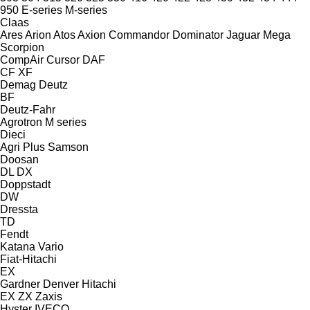
950
E-series
M-series
Claas
Ares
Arion
Atos
Axion
Commandor
Dominator
Jaguar
Mega
Scorpion
CompAir
Cursor
DAF
CF
XF
Demag
Deutz
BF
Deutz-Fahr
Agrotron
M series
Dieci
Agri Plus
Samson
Doosan
DL
DX
Doppstadt
DW
Dressta
TD
Fendt
Katana
Vario
Fiat-Hitachi
EX
Gardner Denver
Hitachi
EX
ZX
Zaxis
Hyster
IVECO