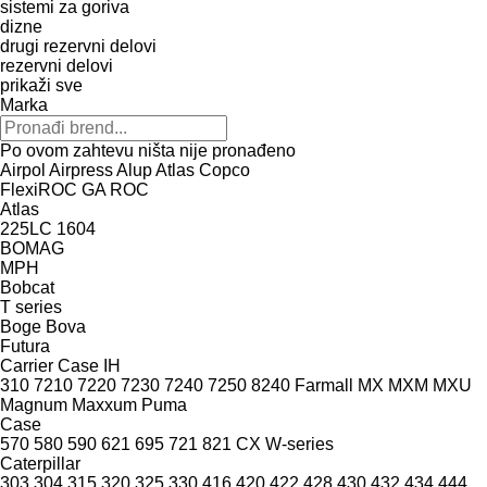
sistemi za goriva
dizne
drugi rezervni delovi
rezervni delovi
prikaži sve
Marka
Po ovom zahtevu ništa nije pronađeno
Airpol
Airpress
Alup
Atlas Copco
FlexiROC
GA
ROC
Atlas
225LC
1604
BOMAG
MPH
Bobcat
T series
Boge
Bova
Futura
Carrier
Case IH
310
7210
7220
7230
7240
7250
8240
Farmall
MX
MXM
MXU
Magnum
Maxxum
Puma
Case
570
580
590
621
695
721
821
CX
W-series
Caterpillar
303
304
315
320
325
330
416
420
422
428
430
432
434
444