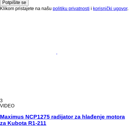
Potpišite se
Klikom pristajete na našu
politiku privatnosti
i
korisnički ugovor
.
3
VIDEO
Maximus NCP1275 radijator za hlađenje motora
za Kubota R1-211