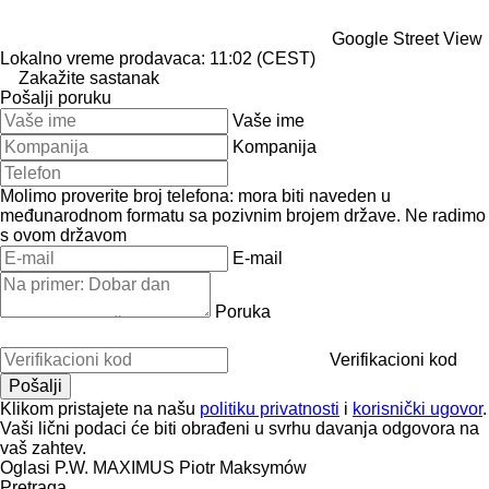
Google Street View
Lokalno vreme prodavaca: 11:02 (CEST)
Zakažite sastanak
Pošalji poruku
Vaše ime
Kompanija
Molimo proverite broj telefona: mora biti naveden u
međunarodnom formatu sa pozivnim brojem države.
Ne radimo
s ovom državom
E-mail
Poruka
Verifikacioni kod
Klikom pristajete na našu
politiku privatnosti
i
korisnički ugovor
.
Vaši lični podaci će biti obrađeni u svrhu davanja odgovora na
vaš zahtev.
Oglasi P.W. MAXIMUS Piotr Maksymów
Pretraga