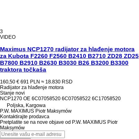
3
VIDEO
Maximus NCP1270 radijator za hlađenje motora
za Kubota F2260 F2560 B2410 B2710 ZD28 ZD25
B7800 B2910 B2630 B3030 B26 B3200 B3300
traktora točkaša
160,50 €
691 PLN
≈ 18.830 RSD
Radijator za hlađenje motora
Stanje
novi
NCP1270 OE 6C07058520 6C07058522 6C17058520
Poljska, Kargowa
P.W. MAXIMUS Piotr Maksymów
Kontaktirajte prodavca
Pretplatite se na nove objave od P.W. MAXIMUS Piotr
Maksymów