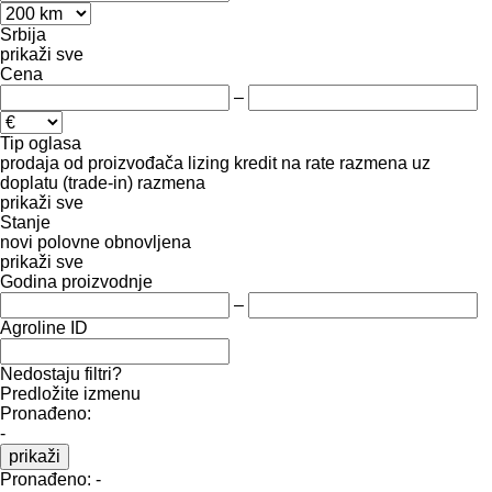
Srbija
prikaži sve
Cena
–
Tip oglasa
prodaja
od proizvođača
lizing
kredit
na rate
razmena uz
doplatu (trade-in)
razmena
prikaži sve
Stanje
novi
polovne
obnovljena
prikaži sve
Godina proizvodnje
–
Agroline ID
Nedostaju filtri?
Predložite izmenu
Pronađeno:
-
prikaži
Pronađeno:
-