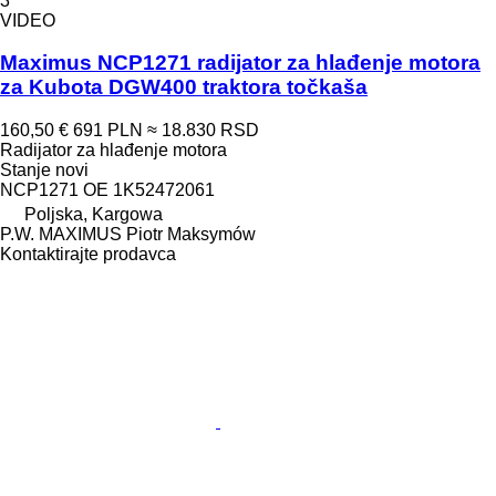
3
VIDEO
Maximus NCP1271 radijator za hlađenje motora
za Kubota DGW400 traktora točkaša
160,50 €
691 PLN
≈ 18.830 RSD
Radijator za hlađenje motora
Stanje
novi
NCP1271 OE 1K52472061
Poljska, Kargowa
P.W. MAXIMUS Piotr Maksymów
Kontaktirajte prodavca