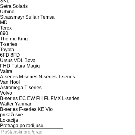
SKL
Setra
Solaris
Urbino
Strassmayr
Sullair
Temsa
MD
Terex
890
Thermo King
T-series
Toyota
6FD
8FD
Ursus
VDL Bova
FHD
Futura
Magiq
Valtra
A-series
M-series
N-series
T-series
Van Hool
Astromega
T-series
Volvo
B-series
EC
EW
FH
FL
FMX
L-series
Walter
Yanmar
B-series
F-series
KE
Vio
prikaži sve
Lokacija
Pretraga po radijusu