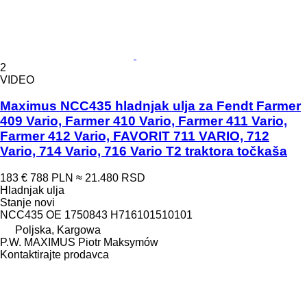
2
VIDEO
Maximus NCC435 hladnjak ulja za Fendt Farmer
409 Vario, Farmer 410 Vario, Farmer 411 Vario,
Farmer 412 Vario, FAVORIT 711 VARIO, 712
Vario, 714 Vario, 716 Vario T2 traktora točkaša
183 €
788 PLN
≈ 21.480 RSD
Hladnjak ulja
Stanje
novi
NCC435 OE 1750843 H716101510101
Poljska, Kargowa
P.W. MAXIMUS Piotr Maksymów
Kontaktirajte prodavca