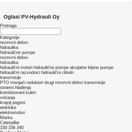
Oglasi PV-Hydrauli Oy
Pretraga
Kategorija
rezervni delovi
hidraulika
hidraulične pumpe
rezervni delovi
hidraulika
hidraulični motori
hidraulične pumpe
aksijalne klipne pumpe
hidraulični razvodnici
hidraulični cilindri
transmisije
PTO
menjači
reduktori
drugi rezervni delovi transmisije
sistemi hlađenja
kombinovani kuleri
vešanja
krajnji pogoni
elektrike
elektromotori
Marka
Caterpillar
330
336
340