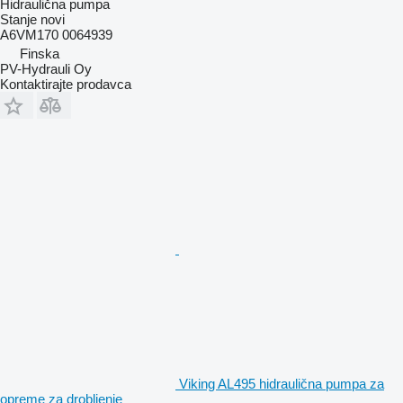
Hidraulična pumpa
Stanje
novi
A6VM170 0064939
Finska
PV-Hydrauli Oy
Kontaktirajte prodavca
Viking AL495 hidraulična pumpa za
opreme za drobljenje