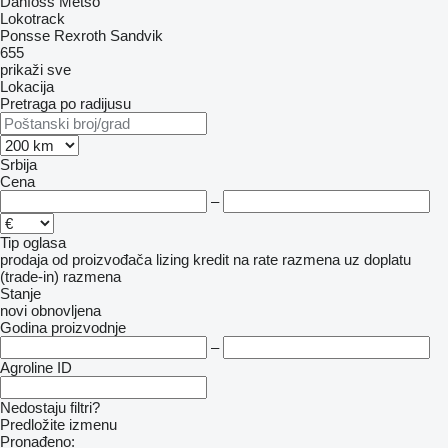
Danfoss
Metso
Lokotrack
Ponsse
Rexroth
Sandvik
655
prikaži sve
Lokacija
Pretraga po radijusu
Srbija
Cena
–
Tip oglasa
prodaja
od proizvođača
lizing
kredit
na rate
razmena uz doplatu
(trade-in)
razmena
Stanje
novi
obnovljena
Godina proizvodnje
–
Agroline ID
Nedostaju filtri?
Predložite izmenu
Pronađeno: