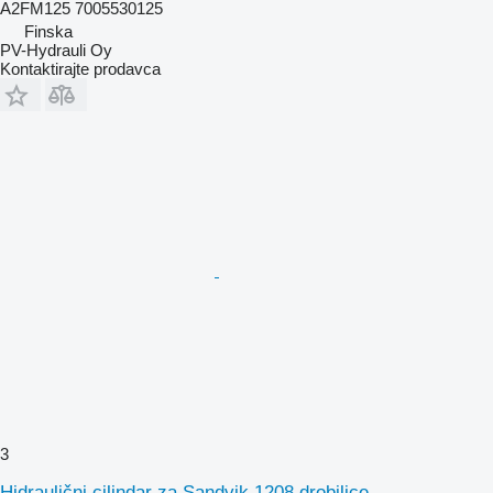
A2FM125 7005530125
Finska
PV-Hydrauli Oy
Kontaktirajte prodavca
3
Hidraulični cilindar za Sandvik 1208 drobilice