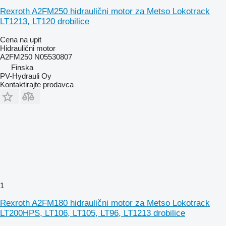
Rexroth A2FM250 hidraulični motor za Metso Lokotrack
LT1213, LT120 drobilice
Cena na upit
Hidraulični motor
A2FM250 N05530807
Finska
PV-Hydrauli Oy
Kontaktirajte prodavca
1
Rexroth A2FM180 hidraulični motor za Metso Lokotrack
LT200HPS, LT106, LT105, LT96, LT1213 drobilice