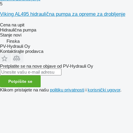
5
Viking AL495 hidraulična pumpa za opreme za drobljenje
Cena na upit
Hidraulična pumpa
Stanje
novi
Finska
PV-Hydrauli Oy
Kontaktirajte prodavca
Pretplatite se na nove objave od PV-Hydrauli Oy
Potpišite se
Klikom pristajete na našu
politiku privatnosti
i
korisnički ugovor
.