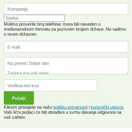
Molimo proverite broj telefona: mora biti naveden u
međunarodnom formatu sa pozivnim brojem države.
Ne radimo
s ovom državom
Klikom pristajete na našu
politiku privatnosti
i
korisnički ugovor
.
Vaši lični podaci će biti obrađeni u svrhu davanja odgovora na
vaš zahtev.