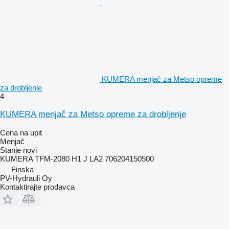
KUMERA menjač za Metso opreme
za drobljenje
4
KUMERA menjač za Metso opreme za drobljenje
Cena na upit
Menjač
Stanje
novi
KUMERA TFM-2080 H1 J LA2 706204150500
Finska
PV-Hydrauli Oy
Kontaktirajte prodavca