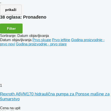
-
prikaži
38 oglasa:
Pronađeno
Filter
Sortiranje
:
Datum objavljivanja
Datum objavljivanja
Prvo skupe
Prvo jeftine
Godina proizvodnje -
prvo novi
Godina proizvodnje - prvo stare
1
Rexroth A6VM170 hidraulična pumpa za Ponsse mašine za
šumarstvo
Cena na upit