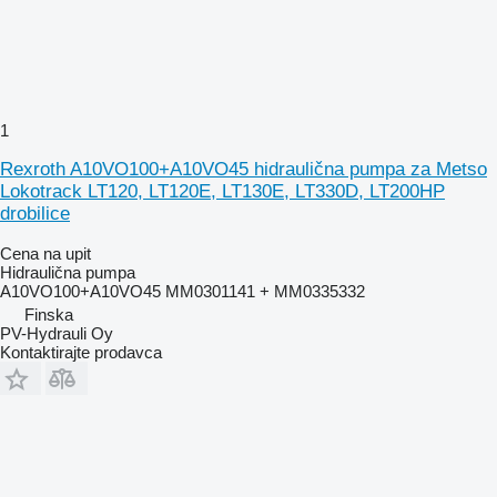
1
Rexroth A10VO100+A10VO45 hidraulična pumpa za Metso
Lokotrack LT120, LT120E, LT130E, LT330D, LT200HP
drobilice
Cena na upit
Hidraulična pumpa
A10VO100+A10VO45 MM0301141 + MM0335332
Finska
PV-Hydrauli Oy
Kontaktirajte prodavca