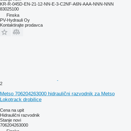
KR-R-045D-EN-21-12-NN-E-3-C2NF-A6N-AAA-NNN-NNN
83025100
Finska
PV-Hydrauli Oy
Kontaktirajte prodavca
2
Metso 706204263000 hidraulični razvodnik za Metso
Lokotrack drobilice
Cena na upit
Hidraulični razvodnik
Stanje
novi
706204263000