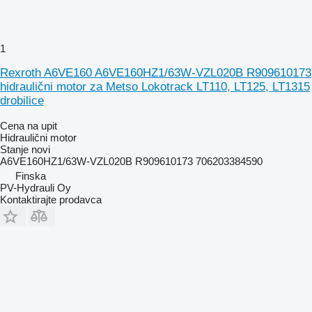
1
Rexroth A6VE160 A6VE160HZ1/63W-VZL020B R909610173
hidraulični motor za Metso Lokotrack LT110, LT125, LT1315
drobilice
Cena na upit
Hidraulični motor
Stanje
novi
A6VE160HZ1/63W-VZL020B R909610173 706203384590
Finska
PV-Hydrauli Oy
Kontaktirajte prodavca