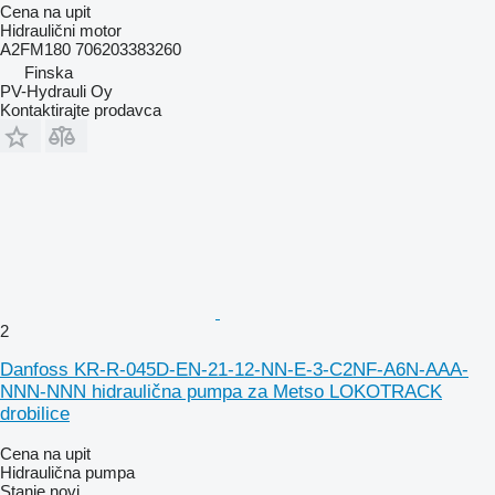
Cena na upit
Hidraulični motor
A2FM180 706203383260
Finska
PV-Hydrauli Oy
Kontaktirajte prodavca
2
Danfoss KR-R-045D-EN-21-12-NN-E-3-C2NF-A6N-AAA-
NNN-NNN hidraulična pumpa za Metso LOKOTRACK
drobilice
Cena na upit
Hidraulična pumpa
Stanje
novi