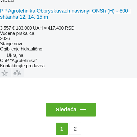
VIDEO
PP Agrotehnika Obpryskuvach navisnyi ONSh (H) - 800 l
shtanha 12, 14, 15 m
3.557 €
183.000 UAH
≈ 417.400 RSD
Vučena prskalica
2026
Stanje
novi
Ogibljenje
hidraulično
Ukrajina
ChP "Agrotehnika"
Kontaktirajte prodavca
Sledeća
2
1