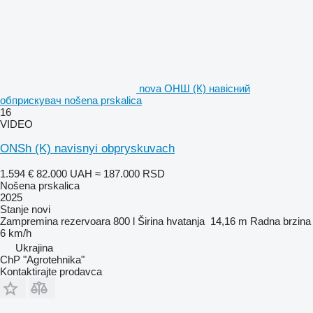
nova ОНШ (К) навісний
обприскувач nošena prskalica
16
VIDEO
ONSh (K) navisnyi obpryskuvach
1.594 €
82.000 UAH
≈ 187.000 RSD
Nošena prskalica
2025
Stanje
novi
Zampremina rezervoara
800 l
Širina hvatanja
14,16 m
Radna brzina
6 km/h
Ukrajina
ChP "Agrotehnika"
Kontaktirajte prodavca