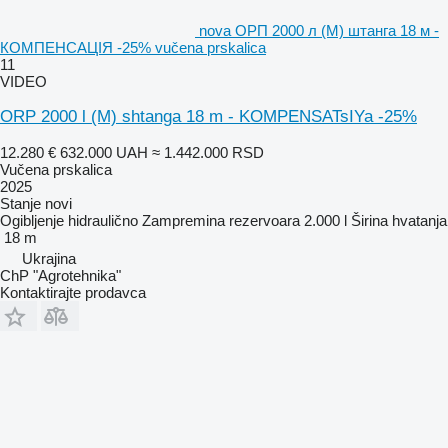
nova ОРП 2000 л (М) штанга 18 м -
КОМПЕНСАЦІЯ -25% vučena prskalica
11
VIDEO
ORP 2000 l (M) shtanga 18 m - KOMPENSATsIYa -25%
12.280 €
632.000 UAH
≈ 1.442.000 RSD
Vučena prskalica
2025
Stanje
novi
Ogibljenje
hidraulično
Zampremina rezervoara
2.000 l
Širina hvatanja
18 m
Ukrajina
ChP "Agrotehnika"
Kontaktirajte prodavca