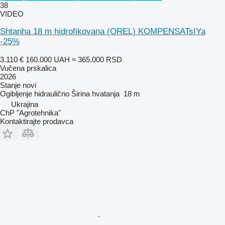
38
VIDEO
Shtanha 18 m hidrofikovana (OREL) KOMPENSATsIYa
-25%
3.110 €
160.000 UAH
≈ 365.000 RSD
Vučena prskalica
2026
Stanje
novi
Ogibljenje
hidraulično
Širina hvatanja
18 m
Ukrajina
ChP "Agrotehnika"
Kontaktirajte prodavca