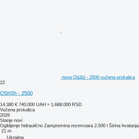
nova ОШШ - 2500 vučena prskalica
22
OShSh - 2500
14.380 €
740.000 UAH
≈ 1.688.000 RSD
Vučena prskalica
2026
Stanje
novi
Ogibljenje
hidraulično
Zampremina rezervoara
2.500 l
Širina hvatanja
21 m
Ukrajina