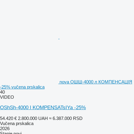
nova ОШШ-4000 л КОМПЕНСАЦІЯ
-25% vučena prskalica
40
VIDEO
OShSh-4000 l KOMPENSATsIYa -25%
54.420 €
2.800.000 UAH
≈ 6.387.000 RSD
Vučena prskalica
2026
Stanje
novi