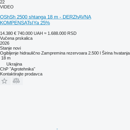
22
VIDEO
OShSh 2500 shtanga 18 m - DERZhAVNA
KOMPENSATsIYa 25%
14.380 €
740.000 UAH
≈ 1.688.000 RSD
Vučena prskalica
2026
Stanje
novi
Ogibljenje
hidraulično
Zampremina rezervoara
2.500 l
Širina hvatanja
18 m
Ukrajina
ChP "Agrotehnika"
Kontaktirajte prodavca