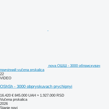
nova ОШШ - 3000 обприскувач
причіпний vučena prskalica
22
VIDEO
OShSh - 3000 obpryskuvach prychipnyi
16.420 €
845.000 UAH
≈ 1.927.000 RSD
Vučena prskalica
2026
Stanje
novi