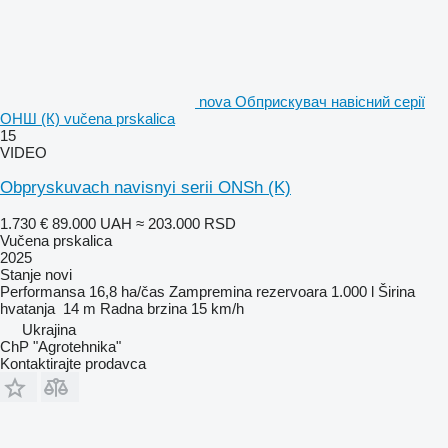
nova Обприскувач навісний серії
ОНШ (К) vučena prskalica
15
VIDEO
Obpryskuvach navisnyi serii ONSh (K)
1.730 €
89.000 UAH
≈ 203.000 RSD
Vučena prskalica
2025
Stanje
novi
Performansa
16,8 ha/čas
Zampremina rezervoara
1.000 l
Širina
hvatanja
14 m
Radna brzina
15 km/h
Ukrajina
ChP "Agrotehnika"
Kontaktirajte prodavca