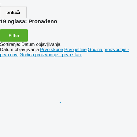
-
prikaži
19 oglasa:
Pronađeno
Filter
Sortiranje
:
Datum objavljivanja
Datum objavljivanja
Prvo skupe
Prvo jeftine
Godina proizvodnje -
prvo novi
Godina proizvodnje - prvo stare