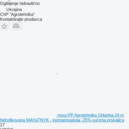
Ogibljenje
hidraulično
Ukrajina
ChP "Agrotehnika"
Kontaktirajte prodavca
nova PP Agrotehnika Shtanha 24 m
hidrofikovana MAYaTNYK - kompensatsiia -25% vučena prskalica
17