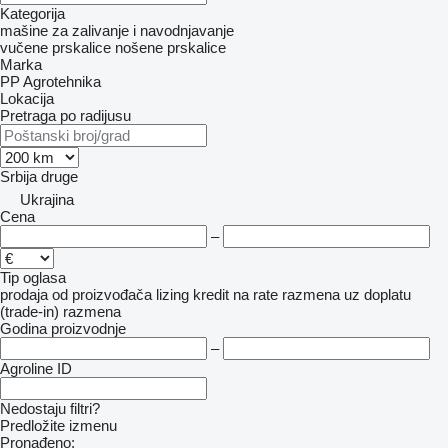
Kategorija
mašine za zalivanje i navodnjavanje
vučene prskalice
nošene prskalice
Marka
PP Agrotehnika
Lokacija
Pretraga po radijusu
Srbija
druge
Ukrajina
Cena
–
Tip oglasa
prodaja
od proizvođača
lizing
kredit
na rate
razmena uz doplatu
(trade-in)
razmena
Godina proizvodnje
–
Agroline ID
Nedostaju filtri?
Predložite izmenu
Pronađeno: