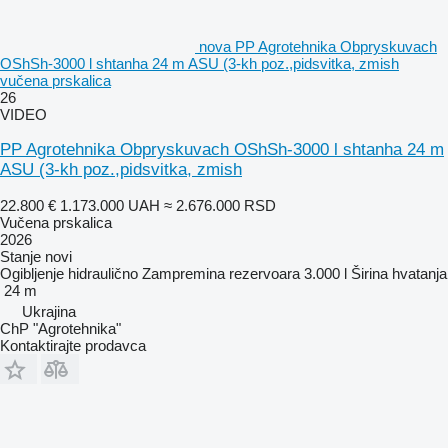
nova PP Agrotehnika Obpryskuvach
OShSh-3000 l shtanha 24 m ASU (3-kh poz.,pidsvitka, zmish
vučena prskalica
26
VIDEO
PP Agrotehnika Obpryskuvach OShSh-3000 l shtanha 24 m
ASU (3-kh poz.,pidsvitka, zmish
22.800 €
1.173.000 UAH
≈ 2.676.000 RSD
Vučena prskalica
2026
Stanje
novi
Ogibljenje
hidraulično
Zampremina rezervoara
3.000 l
Širina hvatanja
24 m
Ukrajina
ChP "Agrotehnika"
Kontaktirajte prodavca