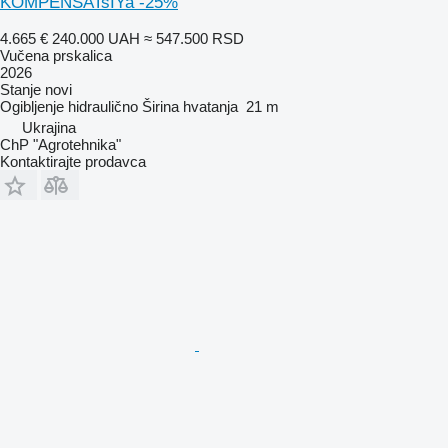
KOMPENSATsIYa -25%
4.665 €
240.000 UAH
≈ 547.500 RSD
Vučena prskalica
2026
Stanje
novi
Ogibljenje
hidraulično
Širina hvatanja
21 m
Ukrajina
ChP "Agrotehnika"
Kontaktirajte prodavca