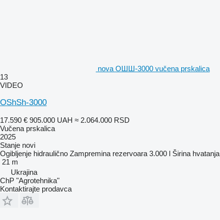
nova ОШШ-3000 vučena prskalica
13
VIDEO
OShSh-3000
17.590 €
905.000 UAH
≈ 2.064.000 RSD
Vučena prskalica
2025
Stanje
novi
Ogibljenje
hidraulično
Zampremina rezervoara
3.000 l
Širina hvatanja
21 m
Ukrajina
ChP "Agrotehnika"
Kontaktirajte prodavca