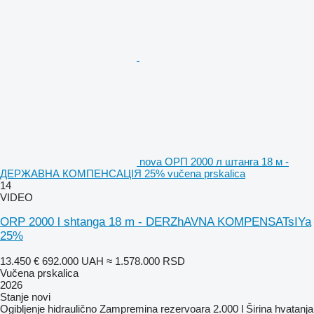
nova ОРП 2000 л штанга 18 м -
ДЕРЖАВНА КОМПЕНСАЦІЯ 25% vučena prskalica
14
VIDEO
ORP 2000 l shtanga 18 m - DERZhAVNA KOMPENSATsIYa
25%
13.450 €
692.000 UAH
≈ 1.578.000 RSD
Vučena prskalica
2026
Stanje
novi
Ogibljenje
hidraulično
Zampremina rezervoara
2.000 l
Širina hvatanja