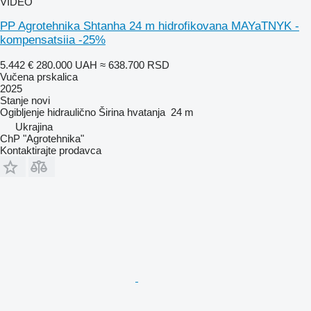
VIDEO
PP Agrotehnika Shtanha 24 m hidrofikovana MAYaTNYK -
kompensatsiia -25%
5.442 €
280.000 UAH
≈ 638.700 RSD
Vučena prskalica
2025
Stanje
novi
Ogibljenje
hidraulično
Širina hvatanja
24 m
Ukrajina
ChP "Agrotehnika"
Kontaktirajte prodavca