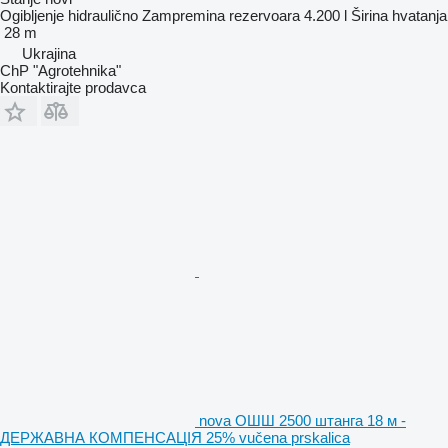
Ogibljenje
hidraulično
Zampremina rezervoara
4.200 l
Širina hvatanja
28 m
Ukrajina
ChP "Agrotehnika"
Kontaktirajte prodavca
nova ОШШ 2500 штанга 18 м -
ДЕРЖАВНА КОМПЕНСАЦІЯ 25% vučena prskalica