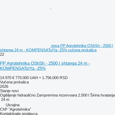
nova PP Agrotehnika OShSh - 2500 l
shtanga 24 m - KOMPENSATsIYa -25% vučena prskalica
22
PP Agrotehnika OShSh - 2500 l shtanga 24 m -
KOMPENSATsIYa -25%
14.970 €
770.000 UAH
≈ 1.756.000 RSD
Vučena prskalica
2026
Stanje
novi
Ogibljenje
hidraulično
Zampremina rezervoara
2.500 l
Širina hvatanja
24 m
Ukrajina
ChP "Agrotehnika"
Kontaktirajte prodavca