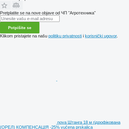
Pretplatite se na nove objave od ЧП "Агротехника"
Potpišite se
Klikom pristajete na našu
politiku privatnosti
i
korisnički ugovor
.
nova Штанга 18 м гідрофікована
(ОРЕЛ) КОМПЕНСАЦІЯ -25% vučena prskalica