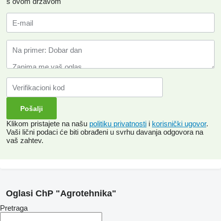
s ovom državom
Klikom pristajete na našu
politiku privatnosti
i
korisnički ugovor
.
Vaši lični podaci će biti obrađeni u svrhu davanja odgovora na
vaš zahtev.
Oglasi ChP "Agrotehnika"
Pretraga