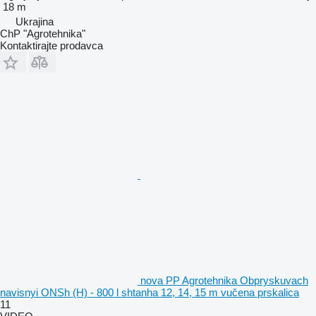
18 m
Ukrajina
ChP "Agrotehnika"
Kontaktirajte prodavca
nova PP Agrotehnika Obpryskuvach
navisnyi ONSh (H) - 800 l shtanha 12, 14, 15 m vučena prskalica
11