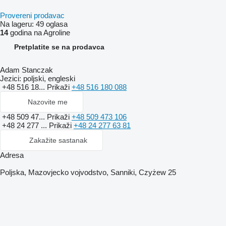
Provereni prodavac
Na lageru:
49 oglasa
14
godina na Agroline
Pretplatite se na prodavca
Adam Stanczak
Jezici:
poljski, engleski
+48 516 18...
Prikaži
+48 516 180 088
Nazovite me
+48 509 47...
Prikaži
+48 509 473 106
+48 24 277 ...
Prikaži
+48 24 277 63 81
Zakažite sastanak
Adresa
Poljska, Mazovjecko vojvodstvo, Sanniki, Czyżew 25