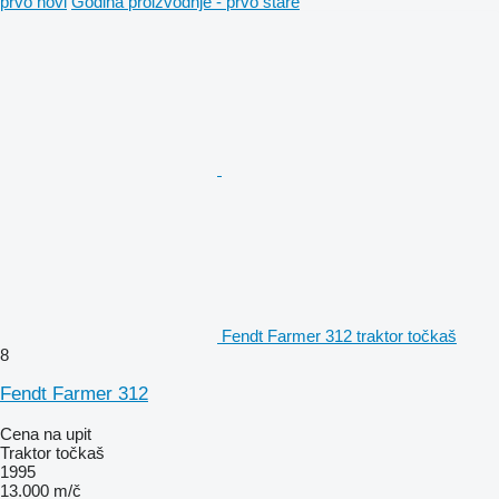
prvo novi
Godina proizvodnje - prvo stare
Fendt Farmer 312 traktor točkaš
8
Fendt Farmer 312
Cena na upit
Traktor točkaš
1995
13.000 m/č