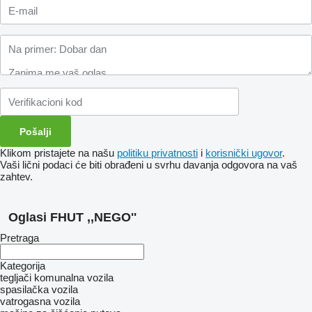
Klikom pristajete na našu
politiku privatnosti
i
korisnički ugovor
.
Vaši lični podaci će biti obrađeni u svrhu davanja odgovora na vaš
zahtev.
Oglasi FHUT ,,NEGO''
Pretraga
Kategorija
tegljači
komunalna vozila
spasilačka vozila
vatrogasna vozila