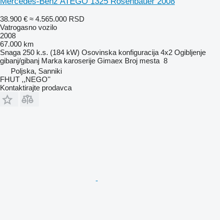
Mercedes-Benz ATEGO 1325 Rosenbauer 2008
38.900 €
≈ 4.565.000 RSD
Vatrogasno vozilo
2008
67.000 km
Snaga
250 k.s. (184 kW)
Osovinska konfiguracija
4x2
Ogibljenje
gibanj/gibanj
Marka karoserije
Gimaex
Broj mesta
8
Poljska, Sanniki
FHUT ,,NEGO''
Kontaktirajte prodavca