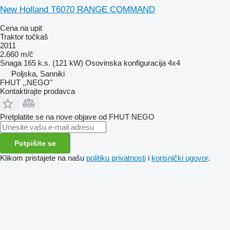
New Holland T6070 RANGE COMMAND
Cena na upit
Traktor točkaš
2011
2.660 m/č
Snaga
165 k.s. (121 kW)
Osovinska konfiguracija
4x4
Poljska, Sanniki
FHUT ,,NEGO''
Kontaktirajte prodavca
Pretplatite se na nove objave od FHUT NEGO
Potpišite se
Klikom pristajete na našu
politiku privatnosti
i
korisnički ugovor
.