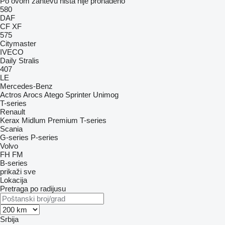
Po ovom zahtevu ništa nije pronađeno
580
DAF
CF
XF
575
Citymaster
IVECO
Daily
Stralis
407
LE
Mercedes-Benz
Actros
Arocs
Atego
Sprinter
Unimog
T-series
Renault
Kerax
Midlum
Premium
T-series
Scania
G-series
P-series
Volvo
FH
FM
B-series
prikaži sve
Lokacija
Pretraga po radijusu
Srbija