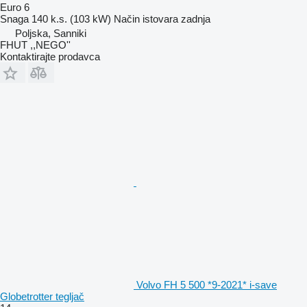
Euro 6
Snaga
140 k.s. (103 kW)
Način istovara
zadnja
Poljska, Sanniki
FHUT ,,NEGO''
Kontaktirajte prodavca
Volvo FH 5 500 *9-2021* i-save
Globetrotter tegljač