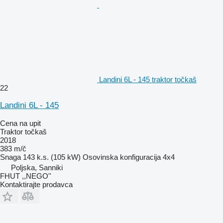
Landini 6L - 145 traktor točkaš
22
Landini 6L - 145
Cena na upit
Traktor točkaš
2018
383 m/č
Snaga
143 k.s. (105 kW)
Osovinska konfiguracija
4x4
Poljska, Sanniki
FHUT ,,NEGO''
Kontaktirajte prodavca