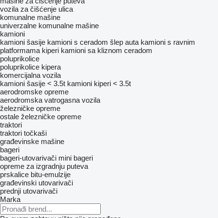
mašine za čišćenje puteva
vozila za čišćenje ulica
komunalne mašine
univerzalne komunalne mašine
kamioni
kamioni šasije
kamioni s ceradom
šlep auta
kamioni s ravnim
platformama
kiperi
kamioni sa kliznom ceradom
poluprikolice
poluprikolice kipera
komercijalna vozila
kamioni šasije < 3.5t
kamioni kiperi < 3.5t
aerodromske opreme
aerodromska vatrogasna vozila
železničke opreme
ostale železničke opreme
traktori
traktori točkaši
građevinske mašine
bageri
bageri-utovarivači
mini bageri
opreme za izgradnju puteva
prskalice bitu-emulzije
građevinski utovarivači
prednji utovarivači
Marka