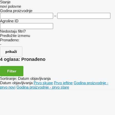
Stanje
novi
polovne
Godina proizvodnje
–
Agroline ID
Nedostaju filtri?
Predložite izmenu
Pronađeno:
-
prikaži
4 oglasa:
Pronađeno
Filter
Sortiranje
:
Datum objavljivanja
Datum objavljivanja
Prvo skupe
Prvo jeftine
Godina proizvodnje -
prvo novi
Godina proizvodnje - prvo stare