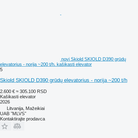
novi Skiold SKIOLD D390 grūdų
elevatorius - norija ~200 t/h. kašikasti elevator
5
Skiold SKIOLD D390 grūdų elevatorius - norija ~200 t/h
2.600 €
≈ 305.100 RSD
Kašikasti elevator
2026
Litvanija, Mažeikiai
UAB "MLVS"
Kontaktirajte prodavca