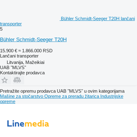
Bühler Schmidt-Seeger T20H lančani
transporter
5
Bühler Schmidt-Seeger T20H
15.900 €
≈ 1.866.000 RSD
Lančani transporter
Litvanija, Mažeikiai
UAB "MLVS"
Kontaktirajte prodavca
Pretražite opremu prodavca UAB "MLVS" u ovim kategorijama
Mašine za stočarstvo
Opreme za preradu žitarica
Industrijske
opreme