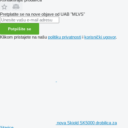
Pretplatite se na nove objave od UAB "MLVS"
Potpišite se
Klikom pristajete na našu
politiku privatnosti
i
korisnički ugovor
.
nova Skiold SK5000 drobilica za
žitarice