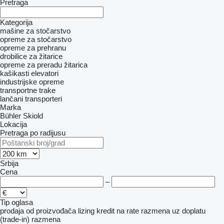
Pretraga
Kategorija
mašine za stočarstvo
opreme za stočarstvo
opreme za prehranu
drobilice za žitarice
opreme za preradu žitarica
kašikasti elevatori
industrijske opreme
transportne trake
lančani transporteri
Marka
Bühler
Skiold
Lokacija
Pretraga po radijusu
Srbija
Cena
–
Tip oglasa
prodaja
od proizvođača
lizing
kredit
na rate
razmena uz doplatu
(trade-in)
razmena