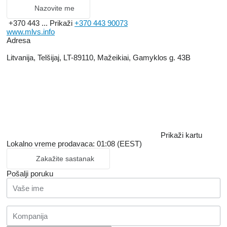
Nazovite me
+370 443 ...
Prikaži
+370 443 90073
www.mlvs.info
Adresa
Litvanija, Telšijaj, LT-89110, Mažeikiai, Gamyklos g. 43B
Prikaži kartu
Lokalno vreme prodavaca: 01:08 (EEST)
Zakažite sastanak
Pošalji poruku