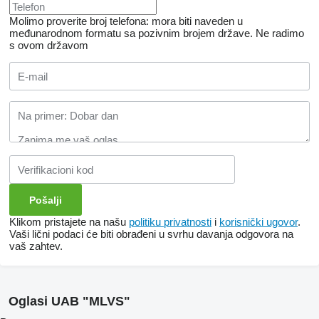
Molimo proverite broj telefona: mora biti naveden u
međunarodnom formatu sa pozivnim brojem države.
Ne radimo
s ovom državom
Klikom pristajete na našu
politiku privatnosti
i
korisnički ugovor
.
Vaši lični podaci će biti obrađeni u svrhu davanja odgovora na
vaš zahtev.
Oglasi UAB "MLVS"