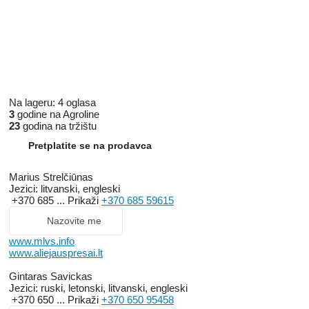
Na lageru:
4 oglasa
3
godine na Agroline
23
godina na tržištu
Pretplatite se na prodavca
Marius Strelčiūnas
Jezici:
litvanski, engleski
+370 685 ...
Prikaži
+370 685 59615
Nazovite me
www.mlvs.info
www.aliejauspresai.lt
Gintaras Savickas
Jezici:
ruski, letonski, litvanski, engleski
+370 650 ...
Prikaži
+370 650 95458