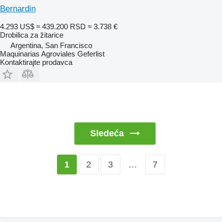
Bernardin
4.293 US$
≈ 439.200 RSD
≈ 3.738 €
Drobilica za žitarice
Argentina, San Francisco
Maquinarias Agroviales Geferlist
Kontaktirajte prodavca
Sledeća
2
3
…
7
1