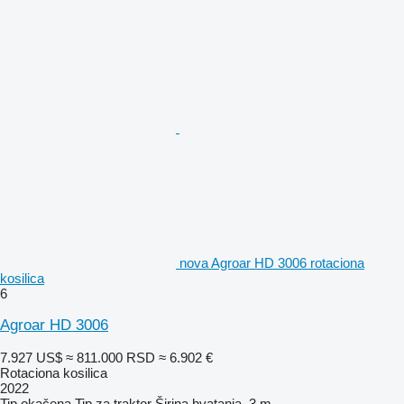
nova Agroar HD 3006 rotaciona
kosilica
6
Agroar HD 3006
7.927 US$
≈ 811.000 RSD
≈ 6.902 €
Rotaciona kosilica
2022
Tip
okačena
Tip
za traktor
Širina hvatanja
3 m