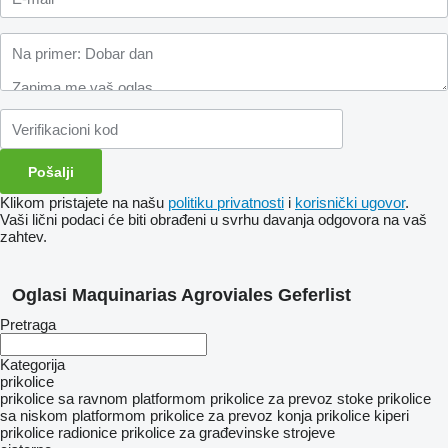
Klikom pristajete na našu
politiku privatnosti
i
korisnički ugovor
.
Vaši lični podaci će biti obrađeni u svrhu davanja odgovora na vaš
zahtev.
Oglasi Maquinarias Agroviales Geferlist
Pretraga
Kategorija
prikolice
prikolice sa ravnom platformom
prikolice za prevoz stoke
prikolice
sa niskom platformom
prikolice za prevoz konja
prikolice kiperi
prikolice radionice
prikolice za građevinske strojeve