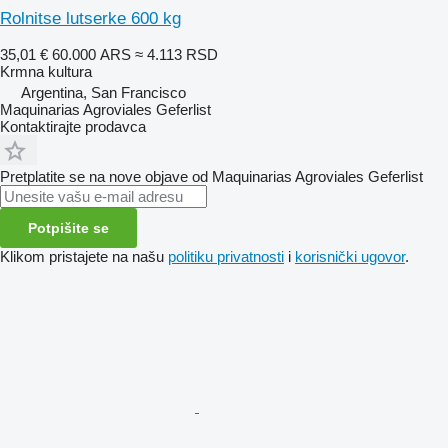
Rolnitse lutserke 600 kg
35,01 €
60.000 ARS
≈ 4.113 RSD
Krmna kultura
Argentina, San Francisco
Maquinarias Agroviales Geferlist
Kontaktirajte prodavca
Pretplatite se na nove objave od Maquinarias Agroviales Geferlist
Potpišite se
Klikom pristajete na našu
politiku privatnosti
i
korisnički ugovor
.