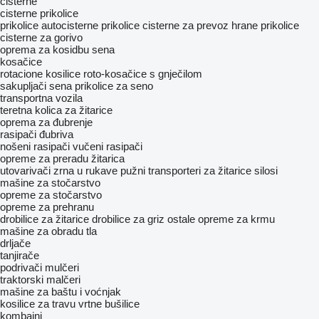
cisterne
cisterne prikolice
prikolice autocisterne
prikolice cisterne za prevoz hrane
prikolice
cisterne za gorivo
oprema za kosidbu sena
kosačice
rotacione kosilice
roto-kosačice s gnječilom
sakupljači sena
prikolice za seno
transportna vozila
teretna kolica za žitarice
oprema za đubrenje
rasipači đubriva
nošeni rasipači
vučeni rasipači
opreme za preradu žitarica
utovarivači zrna u rukave
pužni transporteri za žitarice
silosi
mašine za stočarstvo
opreme za stočarstvo
opreme za prehranu
drobilice za žitarice
drobilice za griz
ostale opreme za krmu
mašine za obradu tla
drljače
tanjirače
podrivači
mulčeri
traktorski malčeri
mašine za baštu i voćnjak
kosilice za travu
vrtne bušilice
kombajni