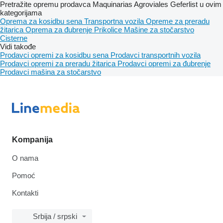
Pretražite opremu prodavca Maquinarias Agroviales Geferlist u ovim
kategorijama
Oprema za kosidbu sena
Transportna vozila
Opreme za preradu
žitarica
Oprema za đubrenje
Prikolice
Mašine za stočarstvo
Cisterne
Vidi takođe
Prodavci opremi za kosidbu sena
Prodavci transportnih vozila
Prodavci opremi za preradu žitarica
Prodavci opremi za đubrenje
Prodavci mašina za stočarstvo
Kompanija
O nama
Pomoć
Kontakti
Srbija / srpski