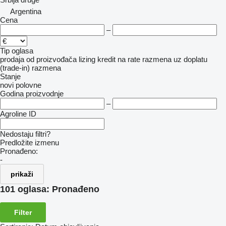
Argentina
Cena
–
Tip oglasa
prodaja
od proizvođača
lizing
kredit
na rate
razmena uz doplatu
(trade-in)
razmena
Stanje
novi
polovne
Godina proizvodnje
–
Agroline ID
Nedostaju filtri?
Predložite izmenu
Pronađeno:
-
prikaži
101 oglasa:
Pronađeno
Filter