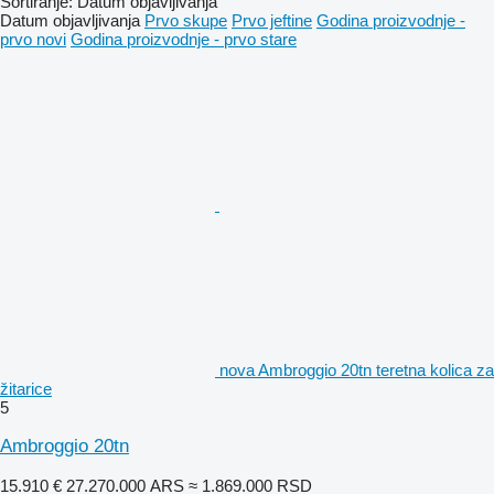
Sortiranje
:
Datum objavljivanja
Datum objavljivanja
Prvo skupe
Prvo jeftine
Godina proizvodnje -
prvo novi
Godina proizvodnje - prvo stare
nova Ambroggio 20tn teretna kolica za
žitarice
5
Ambroggio 20tn
15.910 €
27.270.000 ARS
≈ 1.869.000 RSD