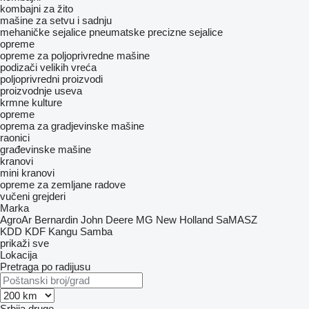
kombajni za žito
mašinе za setvu i sadnju
mehaničke sejalice
pneumatske precizne sejalice
opreme
opreme za poljoprivredne mašine
podizači velikih vreća
poljoprivredni proizvodi
proizvodnje useva
krmne kulture
opreme
oprema za gradjevinske mašine
raonici
građevinske mašine
kranovi
mini kranovi
opreme za zemljane radove
vučeni grejderi
Marka
AgroAr
Bernardin
John Deere
MG
New Holland
SaMASZ
KDD
KDF
Kangu
Samba
prikaži sve
Lokacija
Pretraga po radijusu
Srbija
druge