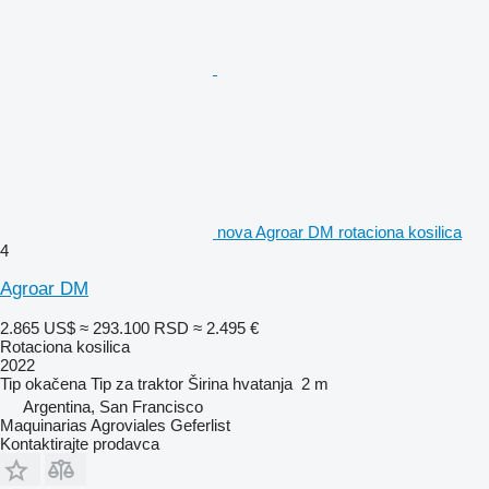
nova Agroar DM rotaciona kosilica
4
Agroar DM
2.865 US$
≈ 293.100 RSD
≈ 2.495 €
Rotaciona kosilica
2022
Tip
okačena
Tip
za traktor
Širina hvatanja
2 m
Argentina, San Francisco
Maquinarias Agroviales Geferlist
Kontaktirajte prodavca