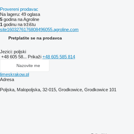
Provereni prodavac
Na lageru:
49 oglasa
5
godina na Agroline
1
godinu na tržištu
site1603276176808496055.agroline.com
Pretplatite se na prodavca
Jezici:
poljski
+48 605 58...
Prikaži
+48 605 585 814
Nazovite me
limeskrakow.pl
Adresa
Poljska, Malopoljska, 32-015, Grodkowice, Grodkowice 101