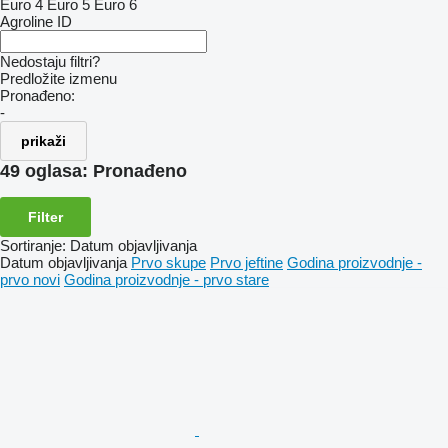
Euro 4
Euro 5
Euro 6
Agroline ID
Nedostaju filtri?
Predložite izmenu
Pronađeno:
-
prikaži
49 oglasa:
Pronađeno
Filter
Sortiranje
:
Datum objavljivanja
Datum objavljivanja
Prvo skupe
Prvo jeftine
Godina proizvodnje -
prvo novi
Godina proizvodnje - prvo stare