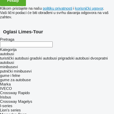
Klikom pristajete na našu
politiku privatnosti
i
korisnički ugovor
.
Vaši lični podaci će biti obrađeni u svrhu davanja odgovora na vaš
zahtev.
Oglasi Limes-Tour
Pretraga
Kategorija
autobusi
turistički autobusi
gradski autobusi
prigradski autobusi
dvospratni
autobusi
minibusevi
putnički minibusevi
gume i felne
gume za autobuse
Marka
IVECO
Crossway
Rapido
Irisbus
Crossway
Magelys
I-series
Lion's series