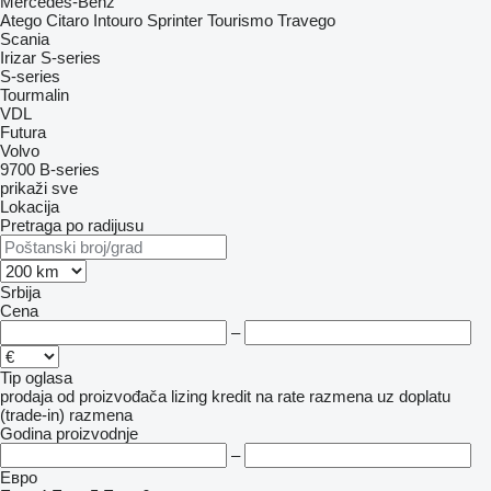
Mercedes-Benz
Atego
Citaro
Intouro
Sprinter
Tourismo
Travego
Scania
Irizar
S-series
S-series
Tourmalin
VDL
Futura
Volvo
9700
B-series
prikaži sve
Lokacija
Pretraga po radijusu
Srbija
Cena
–
Tip oglasa
prodaja
od proizvođača
lizing
kredit
na rate
razmena uz doplatu
(trade-in)
razmena
Godina proizvodnje
–
Евро