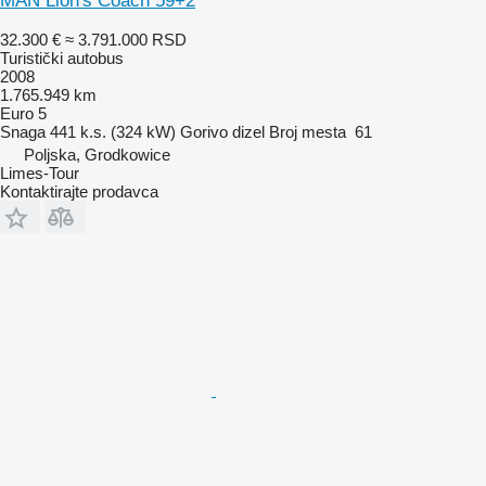
MAN Lion's Coach 59+2
32.300 €
≈ 3.791.000 RSD
Turistički autobus
2008
1.765.949 km
Euro 5
Snaga
441 k.s. (324 kW)
Gorivo
dizel
Broj mesta
61
Poljska, Grodkowice
Limes-Tour
Kontaktirajte prodavca