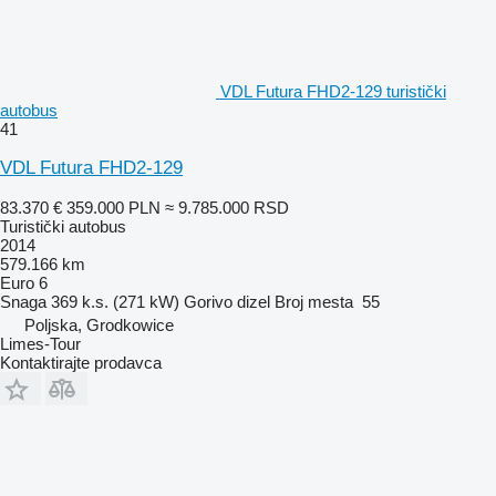
VDL Futura FHD2-129 turistički
autobus
41
VDL Futura FHD2-129
83.370 €
359.000 PLN
≈ 9.785.000 RSD
Turistički autobus
2014
579.166 km
Euro 6
Snaga
369 k.s. (271 kW)
Gorivo
dizel
Broj mesta
55
Poljska, Grodkowice
Limes-Tour
Kontaktirajte prodavca