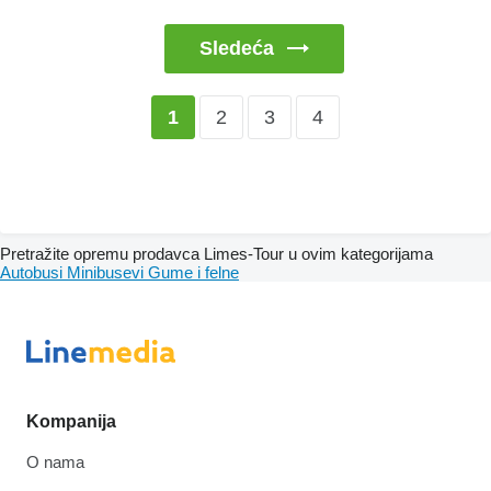
Sledeća
2
3
4
1
Pretražite opremu prodavca Limes-Tour u ovim kategorijama
Autobusi
Minibusevi
Gume i felne
Kompanija
O nama