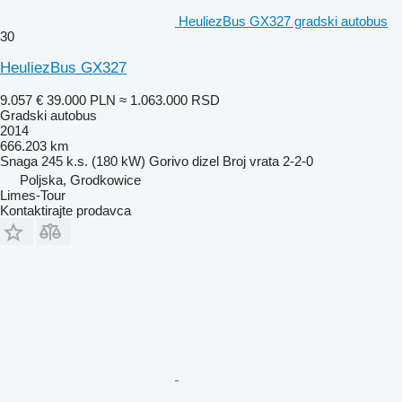
HeuliezBus GX327 gradski autobus
30
HeuliezBus GX327
9.057 €
39.000 PLN
≈ 1.063.000 RSD
Gradski autobus
2014
666.203 km
Snaga
245 k.s. (180 kW)
Gorivo
dizel
Broj vrata
2-2-0
Poljska, Grodkowice
Limes-Tour
Kontaktirajte prodavca