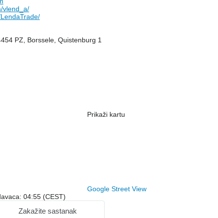
m
/vlend_a/
/LendaTrade/
4454 PZ, Borssele, Quistenburg 1
Prikaži kartu
Google Street View
davaca: 04:55 (CEST)
Zakažite sastanak