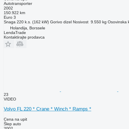
Autotransporter
2002
150.922 km
Euro 3
Snaga
220 k.s. (162 kW)
Gorivo
dizel
Nosivost
9.550 kg
Osovinska k
Holandija, Borssele
LendaTrade
Kontaktirajte prodavca
23
VIDEO
Volvo FL 220 * Crane * Winch * Ramps *
Cena na upit
Šlep auto
2002