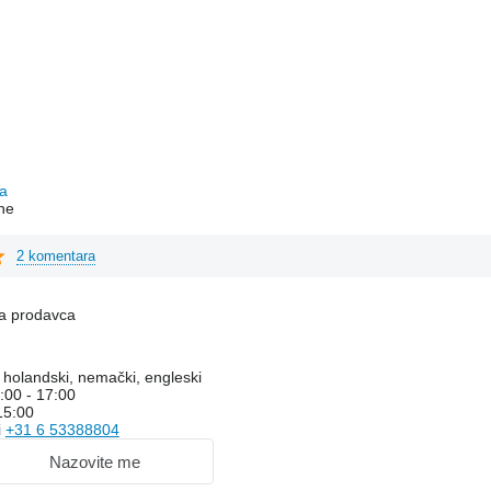
c
a
ne
2 komentara
na prodavca
, holandski, nemački, engleski
:00 - 17:00
15:00
i
+31 6 53388804
Nazovite me