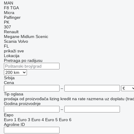
MAN
F8
TGA
Micra
Palfinger
PK
307
Renault
Megane
Midlum
Scenic
Scania
Volvo
FL
prikaži sve
Lokacija
Pretraga po radijusu
Srbija
Cena
–
Tip oglasa
prodaja
od proizvođača
lizing
kredit
na rate
razmena uz doplatu (trad
Godina proizvodnje
–
Евро
Euro 1
Euro 3
Euro 4
Euro 5
Euro 6
Agroline ID