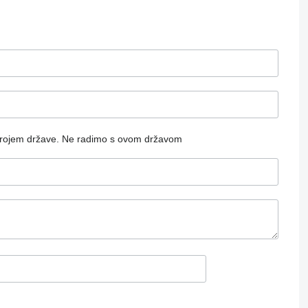
rojem države.
Ne radimo s ovom državom