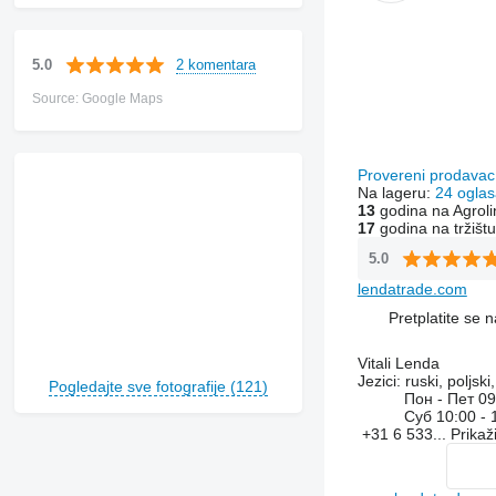
2 komentara
5.0
Source: Google Maps
Provereni prodava
Na lageru:
24 oglas
13
godina na Agroli
17
godina na tržištu
5.0
lendatrade.com
Pretplatite se 
Vitali Lenda
Jezici:
ruski, poljski
Pogledajte sve fotografije (121)
Пон - Пет
09
Суб
10:00 - 
+31 6 533...
Prikaž