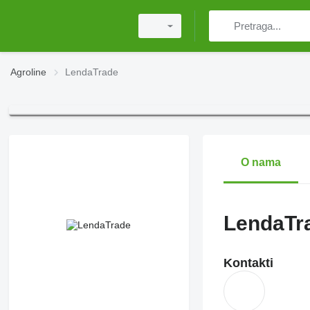
Agroline
LendaTrade
O nama
LendaTr
Kontakti