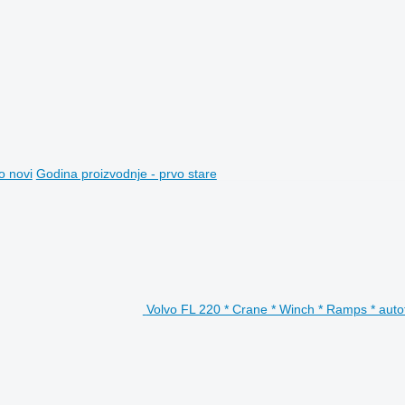
o novi
Godina proizvodnje - prvo stare
Volvo FL 220 * Crane * Winch * Ramps * auto