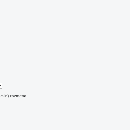
e-in)
razmena