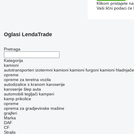
Klikom pristajete n
Vaši lični podaci ć
Oglasi LendaTrade
Pretraga
Kategorija
kamioni
autotransporteri
izotermni kamioni
kamioni furgoni
kamioni hladnjače
opreme
оpremе za teretna vozila
autodizalice s kranom
karoserije
karoserije šlep auta
automobili
tegljači
kamperi
kamp prikolice
opreme
oprema za gradjevinske mašine
grajferi
Marka
DAF
CF
Stralis