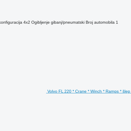
onfiguracija
4x2
Ogibljenje
gibanj/pneumatski
Broj automobila
1
Volvo FL 220 * Crane * Winch * Ramps * šlep