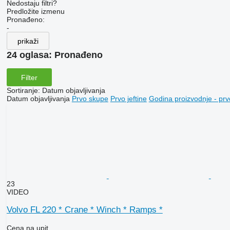
Nedostaju filtri?
Predložite izmenu
Pronađeno:
-
prikaži
24 oglasa:
Pronađeno
Filter
Sortiranje
:
Datum objavljivanja
Datum objavljivanja
Prvo skupe
Prvo jeftine
Godina proizvodnje - prv
23
VIDEO
Volvo FL 220 * Crane * Winch * Ramps *
Cena na upit