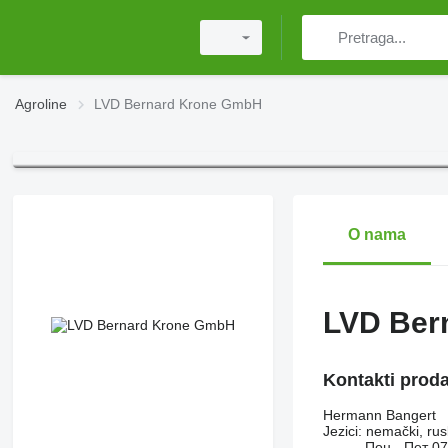
Agroline
LVD Bernard Krone GmbH
O nama
LVD Ber
Kontakti prod
Hermann Bangert
Jezici:
nemački, rusk
Пон - Пет
07