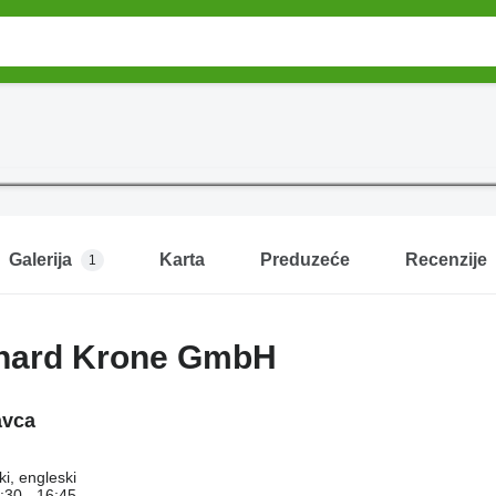
Galerija
Karta
Preduzeće
Recenzije
1
nard Krone GmbH
avca
i, engleski
:30 - 16:45