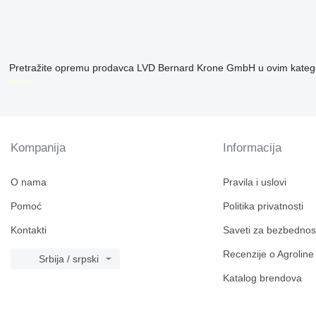
Pretražite opremu prodavca LVD Bernard Krone GmbH u ovim kateg
disallow-in-dsa
Kompanija
Informacija
O nama
Pravila i uslovi
Pomoć
Politika privatnosti
Kontakti
Saveti za bezbednos
Recenzije o Agroline
Srbija / srpski
Katalog brendova