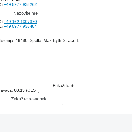
ži
+49 5977 935262
Nazovite me
ži
+49 162 1307370
ži
+49 5977 935484
sonija, 48480, Spelle, Max-Eyth-Straße 1
Prikaži kartu
davaca: 08:13 (CEST)
Zakažite sastanak