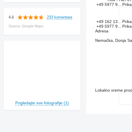
+49 5977 9...
Prika
233 komentara
4.6
+49 162 13...
Prika
+49 5977 9...
Prika
Source: Google Maps
Adresa
Nemačka, Donja Sak
Lokalno vreme pro
Pogledajte sve fotografije (1)