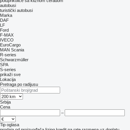
poluprikolice sa kliznom ceradom
autobusi
turistički autobusi
Marka
DAF
LF
Ford
F-MAX
IVECO
EuroCargo
MAN
Scania
R-series
Schwarzmüller
SPA
S-series
prikaži sve
Lokacija
Pretraga po radijusu
Srbija
Cena
–
Tip oglasa
prodaja
od proizvođača
lizing
kredit
na rate
razmena uz doplatu