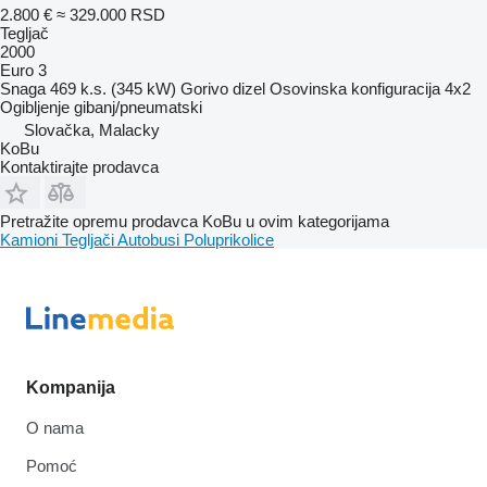
2.800 €
≈ 329.000 RSD
Tegljač
2000
Euro 3
Snaga
469 k.s. (345 kW)
Gorivo
dizel
Osovinska konfiguracija
4x2
Ogibljenje
gibanj/pneumatski
Slovačka, Malacky
KoBu
Kontaktirajte prodavca
Pretražite opremu prodavca KoBu u ovim kategorijama
Kamioni
Tegljači
Autobusi
Poluprikolice
Kompanija
O nama
Pomoć