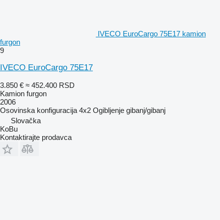
IVECO EuroCargo 75E17 kamion
furgon
9
IVECO EuroCargo 75E17
3.850 €
≈ 452.400 RSD
Kamion furgon
2006
Osovinska konfiguracija
4x2
Ogibljenje
gibanj/gibanj
Slovačka
KoBu
Kontaktirajte prodavca