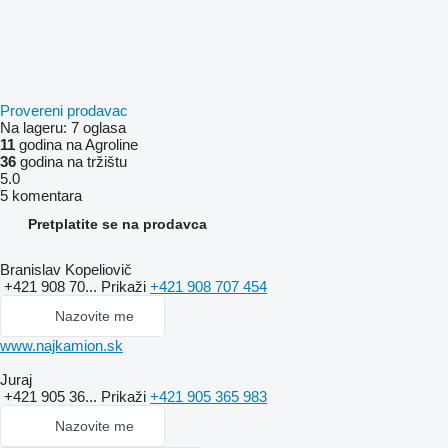
Provereni prodavac
Na lageru:
7 oglasa
11
godina na Agroline
36
godina na tržištu
5.0
5 komentara
Pretplatite se na prodavca
Branislav Kopeliovič
+421 908 70...
Prikaži
+421 908 707 454
Nazovite me
www.najkamion.sk
Juraj
+421 905 36...
Prikaži
+421 905 365 983
Nazovite me