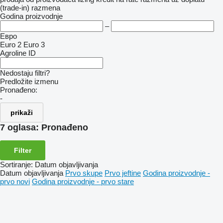
(trade-in)
razmena
Godina proizvodnje
–
Евро
Euro 2
Euro 3
Agroline ID
Nedostaju filtri?
Predložite izmenu
Pronađeno:
-
prikaži
7 oglasa:
Pronađeno
Filter
Sortiranje
:
Datum objavljivanja
Datum objavljivanja
Prvo skupe
Prvo jeftine
Godina proizvodnje -
prvo novi
Godina proizvodnje - prvo stare