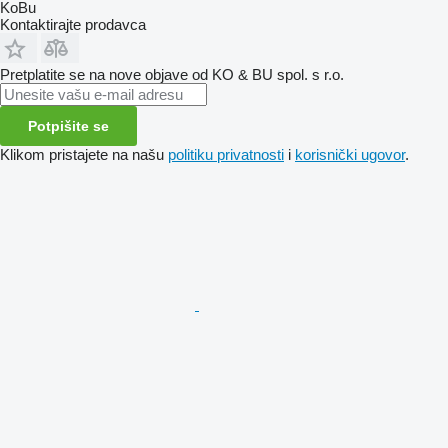
KoBu
Kontaktirajte prodavca
Pretplatite se na nove objave od KO & BU spol. s r.o.
Potpišite se
Klikom pristajete na našu
politiku privatnosti
i
korisnički ugovor
.