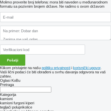
Molimo proverite broj telefona: mora biti naveden u međunarodnom
formatu sa pozivnim brojem države.
Ne radimo s ovom državom
Klikom pristajete na našu
politiku privatnosti
i
korisnički ugovor
.
Vaši lični podaci će biti obrađeni u svrhu davanja odgovora na vaš
zahtev.
Oglasi KoBu
Pretraga
Kategorija
kamioni
kamioni furgoni
kiperi
tegljači
poluprikolice