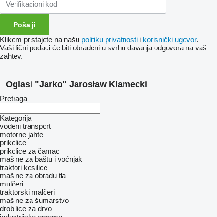
Klikom pristajete na našu
politiku privatnosti
i
korisnički ugovor
.
Vaši lični podaci će biti obrađeni u svrhu davanja odgovora na vaš
zahtev.
Oglasi "Jarko" Jarosław Klamecki
Pretraga
Kategorija
vodeni transport
motorne jahte
prikolice
prikolice za čamac
mašine za baštu i voćnjak
traktori kosilice
mašine za obradu tla
mulčeri
traktorski malčeri
mašine za šumarstvo
drobilice za drvo
industrijske opreme