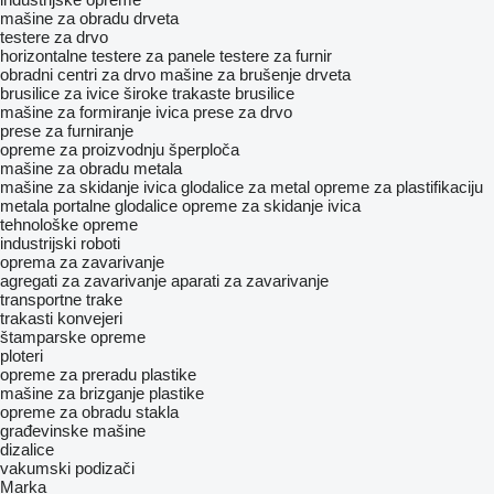
mašine za obradu drveta
testere za drvo
horizontalne testere za panele
testere za furnir
obradni centri za drvo
mašine za brušenje drveta
brusilice za ivice
široke trakaste brusilice
mašine za formiranje ivica
prese za drvo
prese za furniranje
opreme za proizvodnju šperploča
mašine za obradu metala
mašine za skidanje ivica
glodalice za metal
opreme za plastifikaciju
metala
portalne glodalice
opreme za skidanje ivica
tehnološke opreme
industrijski roboti
oprema za zavarivanje
agregati za zavarivanje
aparati za zavarivanje
transportne trake
trakasti konvejeri
štamparske opreme
ploteri
opreme za preradu plastike
mašine za brizganje plastike
opreme za obradu stakla
građevinske mašine
dizalice
vakumski podizači
Marka