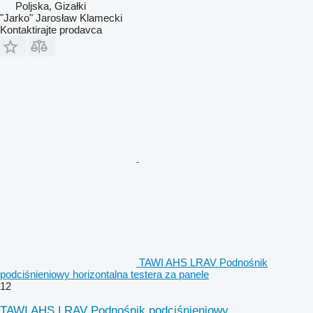
Poljska, Gizałki
"Jarko" Jarosław Klamecki
Kontaktirajte prodavca
TAWI AHS LRAV Podnośnik
podciśnieniowy horizontalna testera za panele
12
TAWI AHS LRAV Podnośnik podciśnieniowy