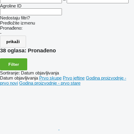
Agroline ID
Nedostaju filtri?
Predložite izmenu
Pronađeno:
-
prikaži
38 oglasa:
Pronađeno
Filter
Sortiranje
:
Datum objavljivanja
Datum objavljivanja
Prvo skupe
Prvo jeftine
Godina proizvodnje -
prvo novi
Godina proizvodnje - prvo stare