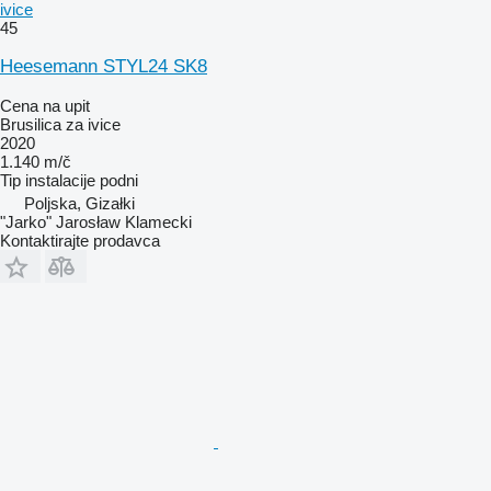
ivice
45
Heesemann STYL24 SK8
Cena na upit
Brusilica za ivice
2020
1.140 m/č
Tip instalacije
podni
Poljska, Gizałki
"Jarko" Jarosław Klamecki
Kontaktirajte prodavca