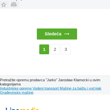
Sledeća
2
3
1
Pretražite opremu prodavca "Jarko" Jarosław Klamecki u ovim
kategorijama
Industrijske opreme
Vodeni transport
Mašine za baštu i voćnjak
Građevinske mašine