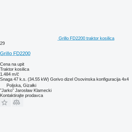
Grillo FD2200 traktor kosilica
29
Grillo FD2200
Cena na upit
Traktor kosilica
1.484 m/č
Snaga
47 k.s. (34.55 kW)
Gorivo
dizel
Osovinska konfiguracija
4x4
Poljska, Gizałki
"Jarko" Jarosław Klamecki
Kontaktirajte prodavca