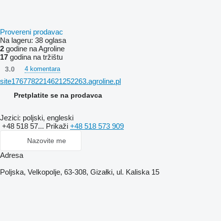
Provereni prodavac
Na lageru:
38 oglasa
2
godine na Agroline
17
godina na tržištu
3.0
4 komentara
site1767782214621252263.agroline.pl
Pretplatite se na prodavca
Jezici:
poljski, engleski
+48 518 57...
Prikaži
+48 518 573 909
Nazovite me
Adresa
Poljska, Velkopolje, 63-308, Gizałki, ul. Kaliska 15