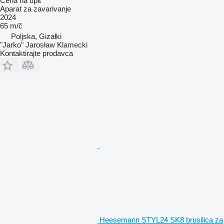
Cena na upit
Aparat za zavarivanje
2024
65 m/č
Poljska, Gizałki
"Jarko" Jarosław Klamecki
Kontaktirajte prodavca
Heesemann STYL24 SK8 brusilica za