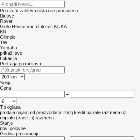
Po ovom zahtevu ništa nije pronađeno
Biesse
Rover
Grillo
Heesemann
InfoTec
KUKA
KR
Olimpic
TW
Yamaha
prikaži sve
Lokacija
Pretraga po radijusu
Srbija
Cena
–
Tip oglasa
prodaja
najam
od proizvođača
lizing
kredit
na rate
razmena uz
doplatu (trade-in)
razmena
Stanje
novi
polovne
Godina proizvodnje
–