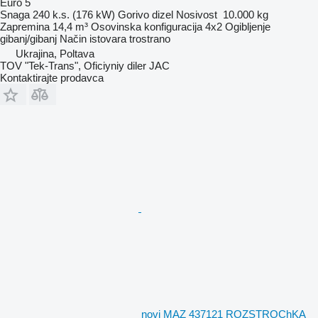
Euro 5
Snaga
240 k.s. (176 kW)
Gorivo
dizel
Nosivost
10.000 kg
Zapremina
14,4 m³
Osovinska konfiguracija
4x2
Ogibljenje
gibanj/gibanj
Način istovara
trostrano
Ukrajina, Poltava
TOV "Tek-Trans", Oficiyniy diler JAC
Kontaktirajte prodavca
novi MAZ 437121 ROZSTROChKA