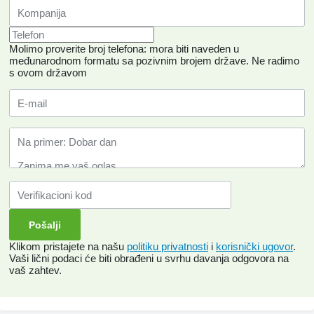
Molimo proverite broj telefona: mora biti naveden u
međunarodnom formatu sa pozivnim brojem države.
Ne radimo
s ovom državom
Klikom pristajete na našu
politiku privatnosti
i
korisnički ugovor
.
Vaši lični podaci će biti obrađeni u svrhu davanja odgovora na
vaš zahtev.