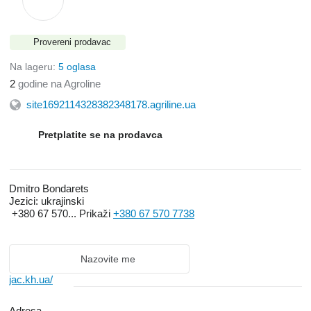
Provereni prodavac
Na lageru:
5 oglasa
2
godine na Agroline
site1692114328382348178.agriline.ua
Pretplatite se na prodavca
Dmitro Bondarets
Jezici:
ukrajinski
+380 67 570...
Prikaži
+380 67 570 7738
Nazovite me
jac.kh.ua/
Adresa