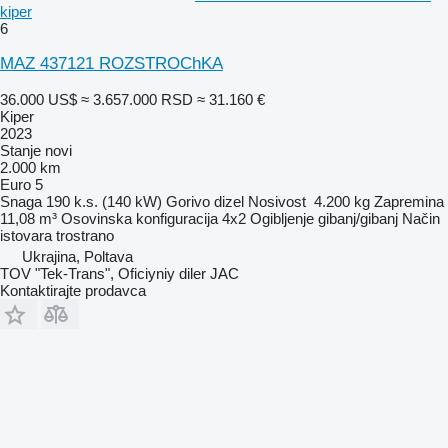
kiper
6
MAZ 437121 ROZSTROChKA
36.000 US$
≈ 3.657.000 RSD
≈ 31.160 €
Kiper
2023
Stanje
novi
2.000 km
Euro 5
Snaga
190 k.s. (140 kW)
Gorivo
dizel
Nosivost
4.200 kg
Zapremina
11,08 m³
Osovinska konfiguracija
4x2
Ogibljenje
gibanj/gibanj
Način
istovara
trostrano
Ukrajina, Poltava
TOV "Tek-Trans", Oficiyniy diler JAC
Kontaktirajte prodavca