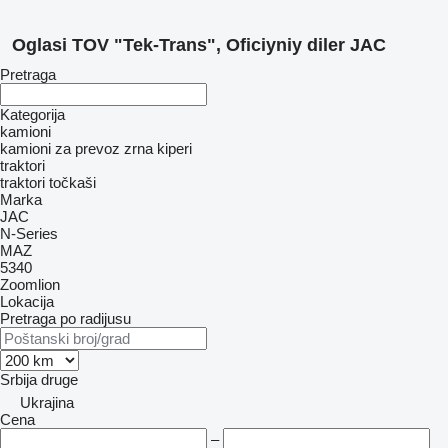
Oglasi TOV "Tek-Trans", Oficiyniy diler JAC
Pretraga
Kategorija
kamioni
kamioni za prevoz zrna
kiperi
traktori
traktori točkaši
Marka
JAC
N-Series
MAZ
5340
Zoomlion
Lokacija
Pretraga po radijusu
Srbija
druge
Ukrajina
Cena
–