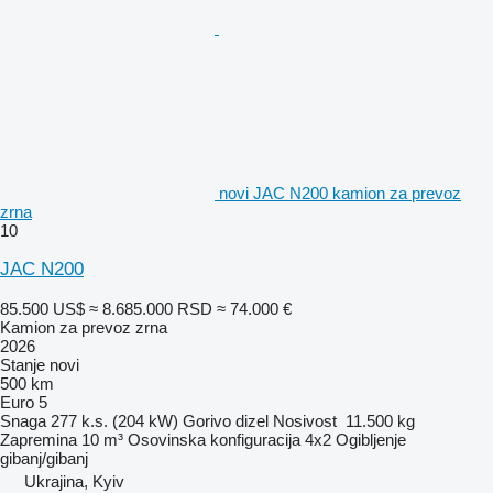
novi JAC N200 kamion za prevoz
zrna
10
JAC N200
85.500 US$
≈ 8.685.000 RSD
≈ 74.000 €
Kamion za prevoz zrna
2026
Stanje
novi
500 km
Euro 5
Snaga
277 k.s. (204 kW)
Gorivo
dizel
Nosivost
11.500 kg
Zapremina
10 m³
Osovinska konfiguracija
4x2
Ogibljenje
gibanj/gibanj
Ukrajina, Kyiv