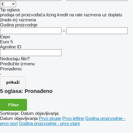
Tip oglasa
prodaja
od proizvođača
lizing
kredit
na rate
razmena uz doplatu
(trade-in)
razmena
Godina proizvodnje
–
Евро
Euro 5
Agroline ID
Nedostaju filtri?
Predložite izmenu
Pronađeno:
-
prikaži
5 oglasa:
Pronađeno
Filter
Sortiranje
:
Datum objavljivanja
Datum objavljivanja
Prvo skupe
Prvo jeftine
Godina proizvodnje -
prvo novi
Godina proizvodnje - prvo stare