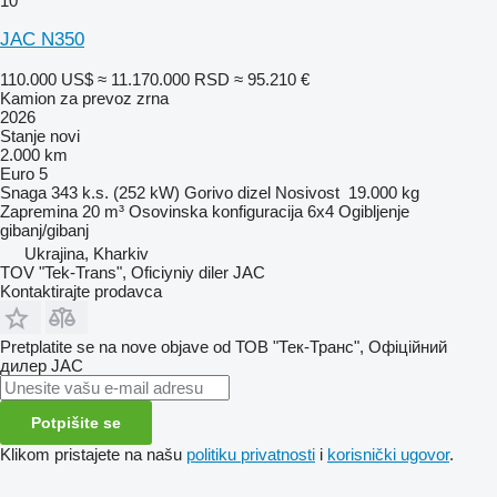
10
JAC N350
110.000 US$
≈ 11.170.000 RSD
≈ 95.210 €
Kamion za prevoz zrna
2026
Stanje
novi
2.000 km
Euro 5
Snaga
343 k.s. (252 kW)
Gorivo
dizel
Nosivost
19.000 kg
Zapremina
20 m³
Osovinska konfiguracija
6x4
Ogibljenje
gibanj/gibanj
Ukrajina, Kharkiv
TOV "Tek-Trans", Oficiyniy diler JAC
Kontaktirajte prodavca
Pretplatite se na nove objave od ТОВ "Тек-Транс", Офіційний
дилер JAC
Potpišite se
Klikom pristajete na našu
politiku privatnosti
i
korisnički ugovor
.