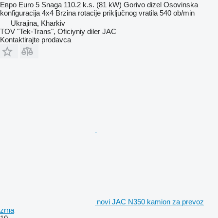
Евро
Euro 5
Snaga
110.2 k.s. (81 kW)
Gorivo
dizel
Osovinska
konfiguracija
4x4
Brzina rotacije priključnog vratila
540 ob/min
Ukrajina, Kharkiv
TOV "Tek-Trans", Oficiyniy diler JAC
Kontaktirajte prodavca
novi JAC N350 kamion za prevoz
zrna