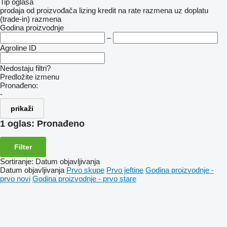
Tip oglasa
prodaja
od proizvođača
lizing
kredit
na rate
razmena uz doplatu
(trade-in)
razmena
Godina proizvodnje
–
Agroline ID
Nedostaju filtri?
Predložite izmenu
Pronađeno:
-
prikaži
1 oglas:
Pronađeno
Filter
Sortiranje
:
Datum objavljivanja
Datum objavljivanja
Prvo skupe
Prvo jeftine
Godina proizvodnje -
prvo novi
Godina proizvodnje - prvo stare