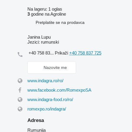
Na lageru:
1 oglas
3
godine na Agroline
Pretplatite se na prodavca
Janina Lupu
Jezici:
rumunski
+40 758 83...
Prikaži
+40 758 837 725
Nazovite me
www.indagra.ro/ro/
www.facebook.com/RomexpoSA
www.indagra-food.ro/ro/
romexpo.ro/indagra/
Adresa
Rumunija