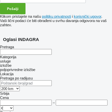
Klikom pristajete na našu
politiku privatnosti
i
korisnički ugovor
.
Vaši lični podaci će biti obrađeni u svrhu davanja odgovora na vaš
zahtev.
Oglasi INDAGRA
Pretraga
Kategorija
usluge
izložbe
poljoprivredne izložbe
Lokacija
Pretraga po radijusu
Srbija
Cena
–