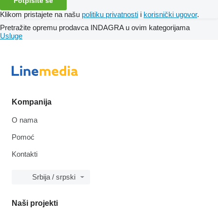
Potpišite se
Klikom pristajete na našu
politiku privatnosti
i
korisnički ugovor
.
Pretražite opremu prodavca INDAGRA u ovim kategorijama
Usluge
Kompanija
O nama
Pomoć
Kontakti
Srbija / srpski
Naši projekti