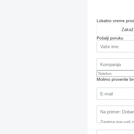
Lokalno vreme pro
Zakaž
Pošalji poruku
Molimo proverite b