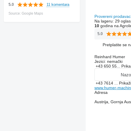
11 komentara
5.0
Source: Google Maps
Provereni prodava
Na lageru:
29 oglas
10
godina na Agroli
5.0
Pretplatite se 
Reinhard Humer
Jezici:
nemački
+43 650 55...
Prika
Nazo
+43 7614 ...
Prikaž
www.humer-machin
Adresa
Austrija, Gornja Au