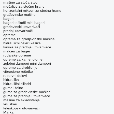
mašine za stočarstvo
mešalice za stočnu hranu
horizontalni mikseri za stoćnu hranu
građevinske mašine
bageri
bageri točkaši
mini bageri
građevinski utovarivači
prednji utovarivači
opreme
oprema za gradjevinske mašine
hidraulični čekići
kašike
kašike za prednje utovarivače
malčeri za bager
rudarske opreme
opreme za kamenolome
zglobni damperi
mini damperi
opreme za drobljenje
vibracione rešetke
rezervni delovi
hidraulika
hidraulični cilindri
gume i felne
gume za građevinske mašine
gume za prednje utovarivače
mašine za skladištenje
viljuškari
teleskopski utovarivači
Marka