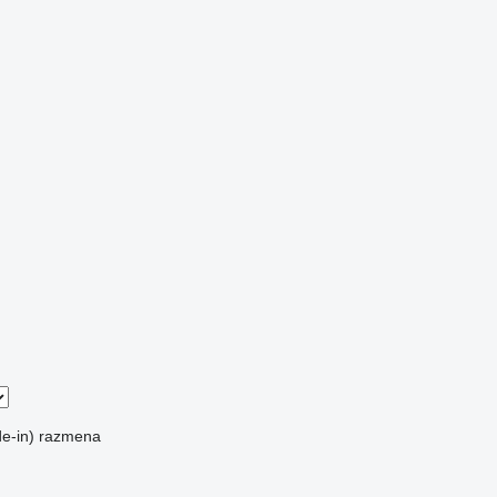
e-in)
razmena