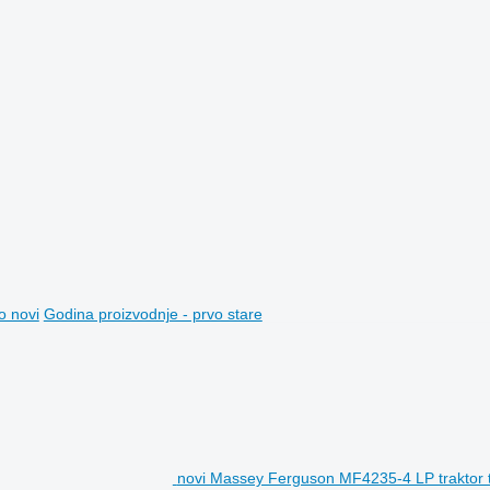
o novi
Godina proizvodnje - prvo stare
novi Massey Ferguson MF4235-4 LP traktor 