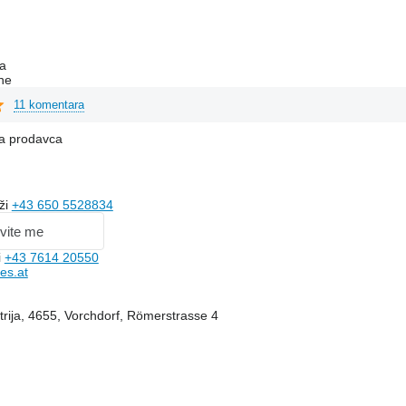
c
a
ne
11 komentara
na prodavca
ži
+43 650 5528834
vite me
i
+43 7614 20550
es.at
strija, 4655, Vorchdorf, Römerstrasse 4