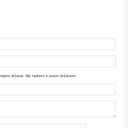
rojem države.
Ne radimo s ovom državom