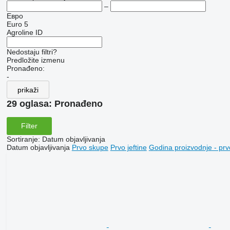
–
Евро
Euro 5
Agroline ID
Nedostaju filtri?
Predložite izmenu
Pronađeno:
-
prikaži
29 oglasa:
Pronađeno
Filter
Sortiranje
:
Datum objavljivanja
Datum objavljivanja
Prvo skupe
Prvo jeftine
Godina proizvodnje - prv