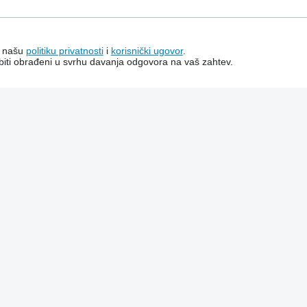
a našu
politiku privatnosti
i
korisnički ugovor
.
e biti obrađeni u svrhu davanja odgovora na vaš zahtev.