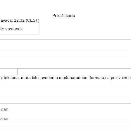
Prikaži kartu
davaca: 12:32 (CEST)
ite sastanak
roj telefona: mora biti naveden u međunarodnom formatu sa pozivnim b