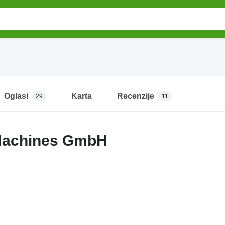
Oglasi
Karta
Recenzije
29
11
achines GmbH