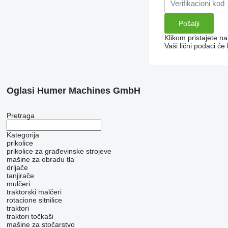
Klikom pristajete n
Vaši lični podaci ć
Oglasi Humer Machines GmbH
Pretraga
Kategorija
prikolice
prikolice za građevinske strojeve
mašine za obradu tla
drljače
tanjirače
mulčeri
traktorski malčeri
rotacione sitnilice
traktori
traktori točkaši
mašine za stočarstvo