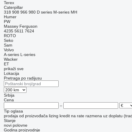
Terex
Caterpillar
318
908
966
980
D series
M-series
MH
Humer
PW
Massey Ferguson
4235
5611
7624
ROTO
Seko
Sam
Volvo
A-series
L-series
Wacker
ET
prikaži sve
Lokacija
Pretraga po radijusu
Srbija
Cena
–
Tip oglasa
prodaja
od proizvođača
lizing
kredit
na rate
razmena uz doplatu (trad
Stanje
novi
polovne
Godina proizvodnje