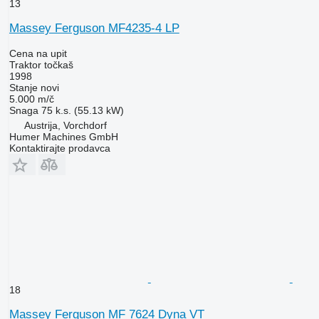
13
Massey Ferguson MF4235-4 LP
Cena na upit
Traktor točkaš
1998
Stanje
novi
5.000 m/č
Snaga
75 k.s. (55.13 kW)
Austrija, Vorchdorf
Humer Machines GmbH
Kontaktirajte prodavca
18
Massey Ferguson MF 7624 Dyna VT